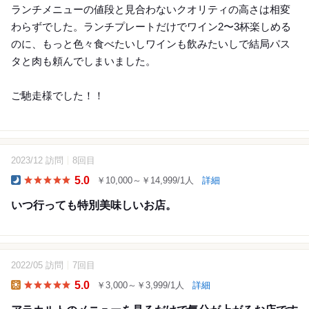
ランチメニューの値段と見合わないクオリティの高さは相変
わらずでした。ランチプレートだけでワイン2〜3杯楽しめる
のに、もっと色々食べたいしワインも飲みたいしで結局パス
タと肉も頼んでしまいました。
ご馳走様でした！！
2023/12 訪問
8回目
4
5.0
￥10,000～￥14,999/1人
詳細
Dinner
いつ行っても特別美味しいお店。
2022/05 訪問
7回目
8
5.0
￥3,000～￥3,999/1人
詳細
Lunch