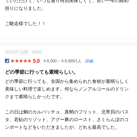
ていただけて、いつも通り特別美味しくて、良い一年の締め
括りになりました。
ご馳走様でした！！
2021/07 訪問
5回目
9
5.0
￥8,000～￥9,999/1人
詳細
Dinner
どの季節に行っても素晴らしい。
どの季節に行っても、全国から集められた食材が素晴らしく
美味しい料理で楽しめます。何ならノンアルコールのドリン
クまで素晴らしかったです。
この日は鯛のカルパッチョ、真蛸のフリット、北寄貝のパス
タ、若鮎のリゾット、アグー豚のロースト、さくらんぼのコ
ンポートなどをいただきましたが、どれも最高でした。