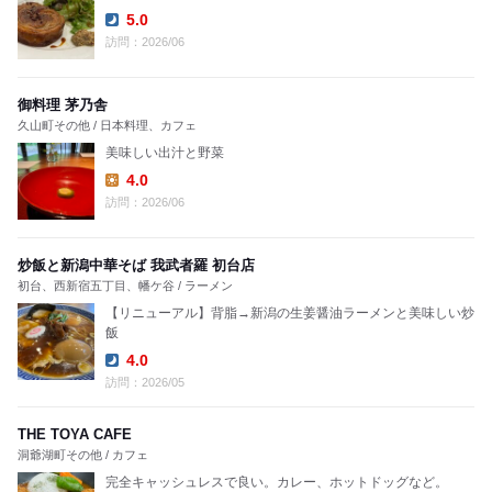
5.0
Dinner:
訪問：2026/06
御料理 茅乃舎
久山町その他 / 日本料理、カフェ
美味しい出汁と野菜
4.0
Lunch:
訪問：2026/06
炒飯と新潟中華そば 我武者羅 初台店
初台、西新宿五丁目、幡ケ谷 / ラーメン
【リニューアル】背脂→新潟の生姜醤油ラーメンと美味しい炒
飯
4.0
Dinner:
訪問：2026/05
THE TOYA CAFE
洞爺湖町その他 / カフェ
完全キャッシュレスで良い。カレー、ホットドッグなど。