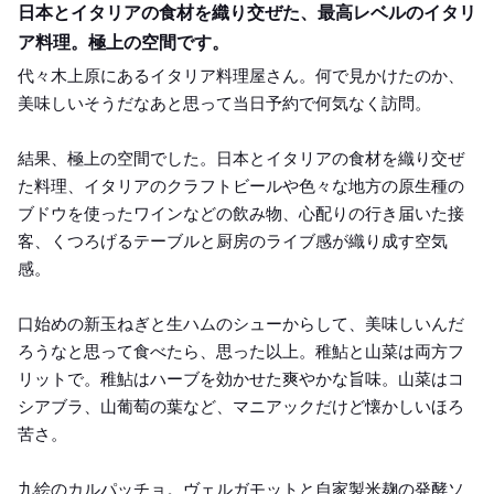
日本とイタリアの食材を織り交ぜた、最高レベルのイタリ
ア料理。極上の空間です。
代々木上原にあるイタリア料理屋さん。何で見かけたのか、
美味しいそうだなあと思って当日予約で何気なく訪問。
結果、極上の空間でした。日本とイタリアの食材を織り交ぜ
た料理、イタリアのクラフトビールや色々な地方の原生種の
ブドウを使ったワインなどの飲み物、心配りの行き届いた接
客、くつろげるテーブルと厨房のライブ感が織り成す空気
感。
口始めの新玉ねぎと生ハムのシューからして、美味しいんだ
ろうなと思って食べたら、思った以上。稚鮎と山菜は両方フ
リットで。稚鮎はハーブを効かせた爽やかな旨味。山菜はコ
シアブラ、山葡萄の葉など、マニアックだけど懐かしいほろ
苦さ。
九絵のカルパッチョ。ヴェルガモットと自家製米麹の発酵ソ