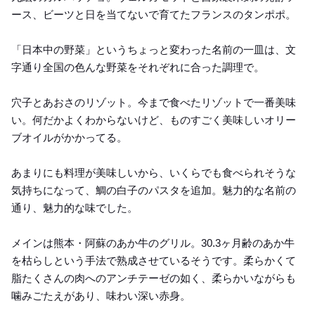
ース、ビーツと日を当てないで育てたフランスのタンポポ。
「日本中の野菜」というちょっと変わった名前の一皿は、文
字通り全国の色んな野菜をそれぞれに合った調理で。
穴子とあおさのリゾット。今まで食べたリゾットで一番美味
い。何だかよくわからないけど、ものすごく美味しいオリー
ブオイルがかかってる。
あまりにも料理が美味しいから、いくらでも食べられそうな
気持ちになって、鯛の白子のパスタを追加。魅力的な名前の
通り、魅力的な味でした。
メインは熊本・阿蘇のあか牛のグリル。30.3ヶ月齢のあか牛
を枯らしという手法で熟成させているそうです。柔らかくて
脂たくさんの肉へのアンチテーゼの如く、柔らかいながらも
噛みごたえがあり、味わい深い赤身。