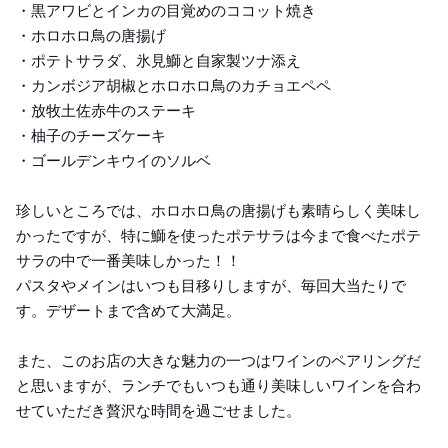
・黒アワビとインカの目覚めのココット焼き
・ホロホロ鳥の唐揚げ
・ポテトサラダ、氷見鰤と自家製ツナ添え
・カンボジア胡椒とホロホロ鳥のカチョエペペ
・放牧土佐赤牛のステーキ
・柚子のチーズケーキ
・ゴールデンキウイのソルベ
珍しいところでは、ホロホロ鳥の唐揚げも素晴らしく美味し
かったですが、特に鰤を使ったポテサラは今まで食べたポテ
サラの中で一番美味しかった！！
パスタやメインはいつも目移りしますが、毎回大当たりで
す。デザートまで含めて大満足。
また、このお店の大きな魅力の一つはワインのペアリングだ
と思いますが、ランチでもいつも通り美味しいワインを合わ
せていただき贅沢な時間を過ごせました。