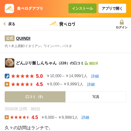
インストール
アプリで開く
戻る
ログイン
QUINDI
公式
代々木上原駅/イタリアン､ ワインバー､ パスタ
どんぶり飯しんちゃん
（228）の口コミ
認証済
5.0
￥10,000～￥14,999/1人
詳細
Dinner
4.5
￥8,000～￥9,999/1人
詳細
Lunch
口コミ（9）
写真
2026/05 訪問
9回目
4.5
￥8,000～￥9,999/1人
詳細
Lunch
久々の訪問はランチで。