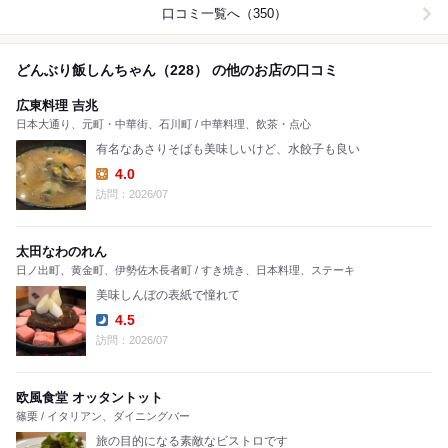
口コミ一覧へ（350）
どんぶり飯しんちゃん（228） の他のお店の口コミ
広東料理 吉兆
日本大通り、元町・中華街、石川町 / 中華料理、飲茶・点心
有名なあさりそばも美味しいけど、水餃子も良い
4.0
Lunch:
訪問：2026/07
太田なわのれん
日ノ出町、黄金町、伊勢佐木長者町 / すき焼き、日本料理、ステーキ
美味しんぼの表紙で憧れて
4.5
Dinner:
訪問：2026/07
欧風食堂 オッタントット
篠栗 / イタリアン、ダイニングバー
旅の目的になる素敵なビストロです