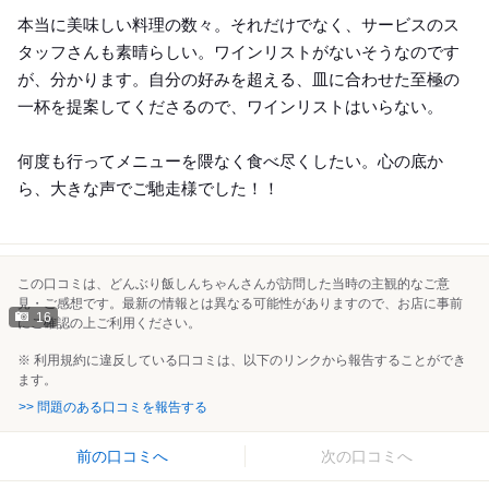
本当に美味しい料理の数々。それだけでなく、サービスのス
タッフさんも素晴らしい。ワインリストがないそうなのです
が、分かります。自分の好みを超える、皿に合わせた至極の
一杯を提案してくださるので、ワインリストはいらない。
何度も行ってメニューを隈なく食べ尽くしたい。心の底か
ら、大きな声でご馳走様でした！！
この口コミは、どんぶり飯しんちゃんさんが訪問した当時の主観的なご意
見・ご感想です。最新の情報とは異なる可能性がありますので、お店に事前
16
にご確認の上ご利用ください。
※ 利用規約に違反している口コミは、以下のリンクから報告することができ
ます。
>> 問題のある口コミを報告する
前の口コミへ
次の口コミへ