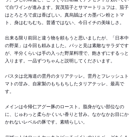
て白ワインが進みます。賀茂茄子とサマートリュフは、茄子
はとろとろで皮は香ばしい。真烏賊はイカ墨パン粉とトマ
ト、身はむちむち。普通ではない、今日イチの美味しさ。
出来る限り前回と違う物を頼もうと思いましたが、「日本中
の野菜」は今回も頼みました。パッと見は素敵なサラダです
が、半分くらいは手の入った野菜料理で、飽きずにするっと
入ります。一品ずつちゃんと説明してくださいます。
パスタは北海道の雲丹のタリアテッレ。雲丹とフレッシュト
マトの甘み、自家製のもちもちしたタリアテッレ、最高で
す。
メインは今帰仁アグー豚のロースト。脂身がない部位なの
に、じゅわっと柔らかくいい香りと甘み。なかなかお目にか
かれないレベルの豚です。素晴らしい。