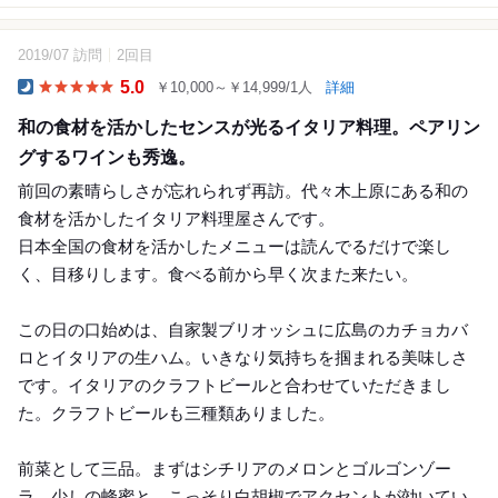
2019/07 訪問
2回目
13
5.0
￥10,000～￥14,999/1人
詳細
Dinner
和の食材を活かしたセンスが光るイタリア料理。ペアリン
グするワインも秀逸。
前回の素晴らしさが忘れられず再訪。代々木上原にある和の
食材を活かしたイタリア料理屋さんです。
日本全国の食材を活かしたメニューは読んでるだけで楽し
く、目移りします。食べる前から早く次また来たい。
この日の口始めは、自家製ブリオッシュに広島のカチョカバ
ロとイタリアの生ハム。いきなり気持ちを掴まれる美味しさ
です。イタリアのクラフトビールと合わせていただきまし
た。クラフトビールも三種類ありました。
前菜として三品。まずはシチリアのメロンとゴルゴンゾー
ラ。少しの蜂蜜と、こっそり白胡椒でアクセントが効いてい