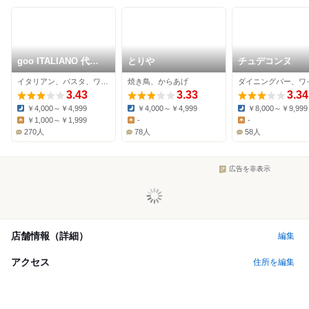
goo ITALIANO 代々
とりや
チュデコンヌ
木上原店
イタリアン、パスタ、ワインバー
焼き鳥、からあげ
3.43
3.33
3.34
￥4,000～￥4,999
￥4,000～￥4,999
￥8,000～￥9,999
Dinner:
Dinner:
Dinner:
￥1,000～￥1,999
-
-
Lunch:
Lunch:
Lunch:
270人
78人
58人
広告を非表示
店舗情報（詳細）
編集
アクセス
住所を編集