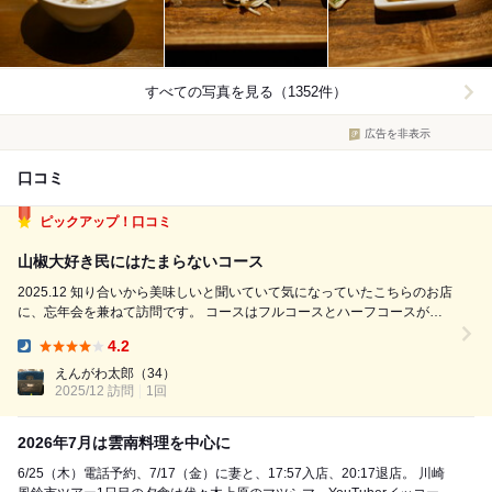
すべての写真を見る（1352件）
広告を非表示
口コミ
ピックアップ！口コミ
山椒大好き民にはたまらないコース
2025.12 知り合いから美味しいと聞いていて気になっていたこちらのお店
に、忘年会を兼ねて訪問です。 コースはフルコースとハーフコースがあ
り、ハーフコースは5品の後、アラカルトでメインと麺をお腹に合わせて
4.2
注文するスタイルです。 今回はハーフコースに追加注文にしました。 食
Dinner:
べたのは下...
えんがわ太郎
（34）
2025/12 訪問
1回
2026年7月は雲南料理を中心に
6/25（木）電話予約、7/17（金）に妻と、17:57入店、20:17退店。 川崎