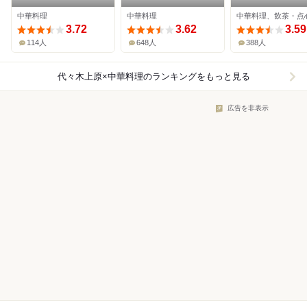
restaurants
中華料理
中華料理
中華料理、飲茶・点
3.72
3.62
3.59
114人
648人
388人
代々木上原×中華料理
のランキングをもっと見る
広告を非表示