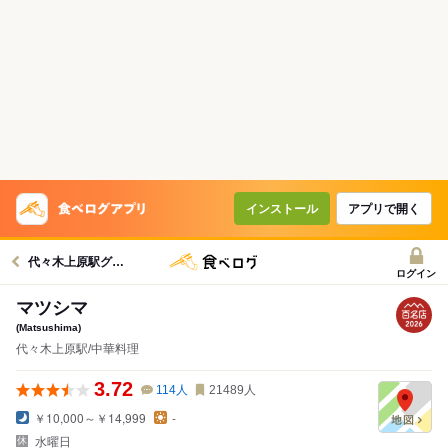
インストール
アプリで開く
代々木上原駅グルメへ
ログイン
マツシマ
(Matsushima)
代々木上原駅/中華料理
3.72
114
人
21489
人
￥10,000～￥14,999
-
水曜日