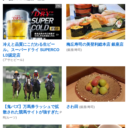
PR
冷えと品質にこだわる生ビー
梅丘寿司の美登利総本店 銀座店
ル。スーパードライ SUPERCO
(銀座/寿司)
LD認定店
(アサヒビール)
【鬼バズ】万馬券ラッシュで拡
さわ田
(銀座/寿司)
散された競馬サイトが強すぎた
P
R(ルーツ)