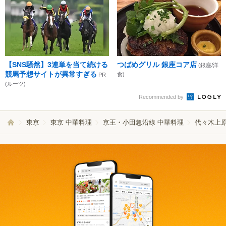
【SNS騒然】3連単を当て続ける
つばめグリル 銀座コア店
(銀座/洋
競馬予想サイトが異常すぎる
食)
PR
(ルーツ)
Recommended by
東京
東京 中華料理
京王・小田急沿線 中華料理
代々木上原