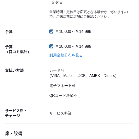
定休日
営業時間・定休日は変更となる場合がございますの
で、ご来店前に店舗にご確認ください。
￥10,000～￥14,999
予算
￥10,000～￥14,999
予算
（口コミ集計）
利用金額分布を見る
支払い方法
カード可
（VISA、Master、JCB、AMEX、Diners）
電子マネー不可
QRコード決済不可
サービス料・
サービス料込
チャージ
席・設備