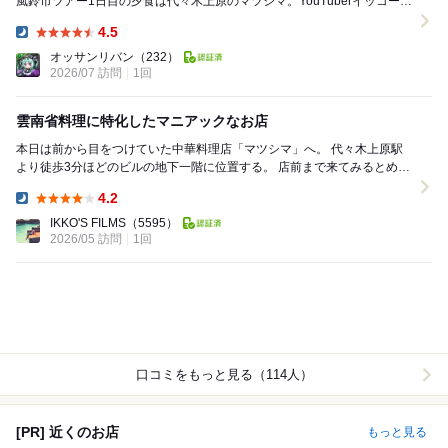
風鈴市ツアー1日目の夕食は代々木上原のマツシマ。YouTuberイッコーさ
んの動画を見て予...
4.5
Dinner:
オッサンリバン
（232）
2026/07 訪問
1回
雲南省料理に特化したマニアックなお店
本日は前から目をつけていた中華料理店「マツシマ」へ。 代々木上原駅
より徒歩3分ほどのビルの地下一階に位置する。 店前まで来てみるとめち
ゃめちゃ小さい文字で「Mats...
4.2
Dinner:
IKKO'S FILMS
（5595）
2026/05 訪問
1回
口コミをもっと見る（114人）
[PR] 近くのお店
もっと見る