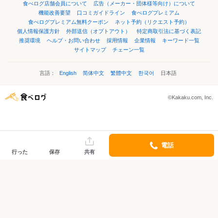
食べログ店舗会員について
広告（メーカー・団体様等向け）について
機能改善要望
口コミガイドライン
食べログプレミアム
食べログプレミアム無料クーポン
ネット予約（リクエスト予約）
個人情報保護方針
外部送信（オプトアウト）
特定商取引法に基づく表記
推奨環境
ヘルプ・お問い合わせ
採用情報
企業情報
キーワード一覧
サイトマップ
チェーン一覧
言語：
English
简体中文
繁體中文
한국어
日本語
©Kakaku.com, Inc.
電話
行った
保存
共有