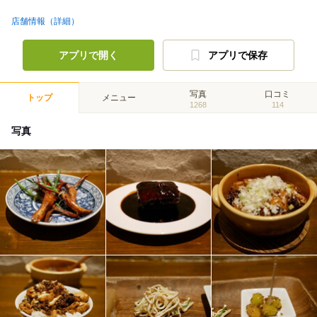
店舗情報（詳細）
アプリで開く
アプリで保存
写真
口コミ
トップ
メニュー
1268
114
写真