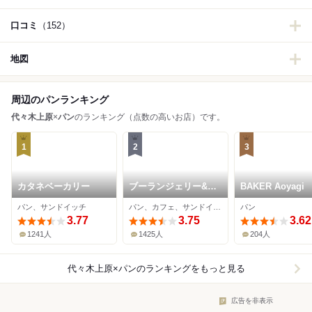
口コミ
（152）
地図
周辺のパンランキング
代々木上原
×
パン
のランキング（点数の高いお店）です。
1
2
3
カタネベーカリー
ブーランジェリー&カ
BAKER Aoyagi
フェ マンマーノ
パン、サンドイッチ
パン、カフェ、サンドイッチ
パン
3.77
3.75
3.62
1241人
1425人
204人
代々木上原×パン
のランキングをもっと見る
広告を非表示