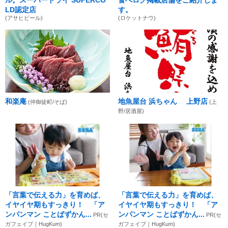
LD認定店
す。
(アサヒビール)
(ロケットナウ)
和楽庵
地魚屋台 浜ちゃん 上野店
(仲御徒町/そば)
(上
野/居酒屋)
「言葉で伝える力」を育めば、
「言葉で伝える力」を育めば、
イヤイヤ期もすっきり！ 「ア
イヤイヤ期もすっきり！ 「ア
ンパンマン ことばずかん...
ンパンマン ことばずかん...
PR(セ
PR(セ
ガフェイブ｜HugKum)
ガフェイブ｜HugKum)