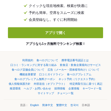
クイックな現在地検索。検索が快適に
予約も簡単。空席をスムーズに検索
会員登録なし。すぐに利用開始
アプリで開く
アプリなら1ヶ月無料でランキング検索！
利用規約
食べログについて
携帯電話番号認証とは
口コミ・ランキングに対する取り組み
飲食店・飲食企業様向けサービス
食べログ店舗会員について
広告（メーカー・団体様等向け）について
機能改善要望
口コミガイドライン
食べログプレミアム
食べログプレミアム無料クーポン
ネット予約（リクエスト予約）
個人情報保護方針
外部送信（オプトアウト）
特定商取引法に基づく表記
推奨環境
ヘルプ・お問い合わせ
採用情報
企業情報
キーワード一覧
サイトマップ
チェーン一覧
言語：
English
简体中文
繁體中文
한국어
日本語