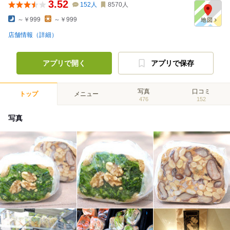
3.52
152
人
8570
人
～￥999
～￥999
店舗情報（詳細）
アプリで開く
アプリで保存
写真
口コミ
トップ
メニュー
476
152
写真