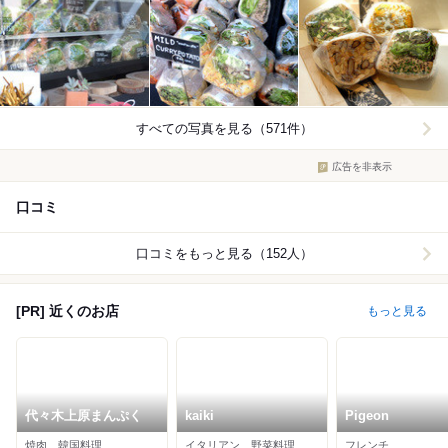
すべての写真を見る（571件）
広告を非表示
口コミ
口コミをもっと見る（152人）
[PR] 近くのお店
もっと見る
代々木上原まんぷく
kaiki
Pigeon
焼肉、韓国料理
イタリアン、野菜料理、ワインバー
フレンチ