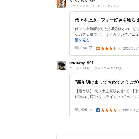
くらくらくらら
口コミ 900件
フォロワー 2,208人
代々木上原 フォー好きを唸ら
代々木上原駅から徒歩5分ほどのこちら
なカフェ風です。 よく近づいてメニュ
細を見る
2023/05
？
160
nozuway_997
口コミ 1,145件
フォロワー 3,027人
"新年明けましておめでとうござ
【最寄駅】 代々木上原駅徒歩1分 【予算
料理のお店"バタフライカフェ" ベトナ
2023/01
？
426