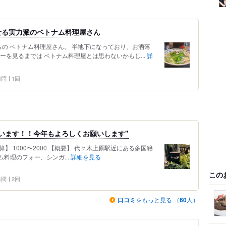
せる実力派のベトナム料理屋さん
の ベトナム料理屋さん。 半地下になっており、お洒落
ーを見るまでは ベトナム料理屋とは思わないかもし...
詳
 訪問
1回
います！！今年もよろしくお願いします"
】 1000〜2000 【概要】 代々木上原駅近にある多国籍
ム料理のフォー、シンガ...
詳細を見る
この
 訪問
2回
口コミ
をもっと見る （
60
人）