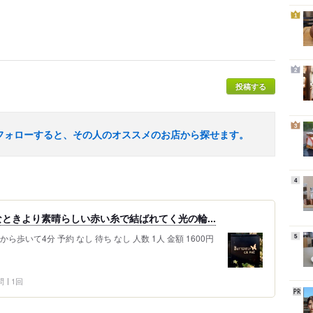
1
2
投稿する
3
フォローすると、その人のオススメのお店から探せます。
4
ときより素晴らしい赤い糸で結ばれてく光の輪...
から歩いて4分 予約 なし 待ち なし 人数 1人 金額 1600円
5
問
1回