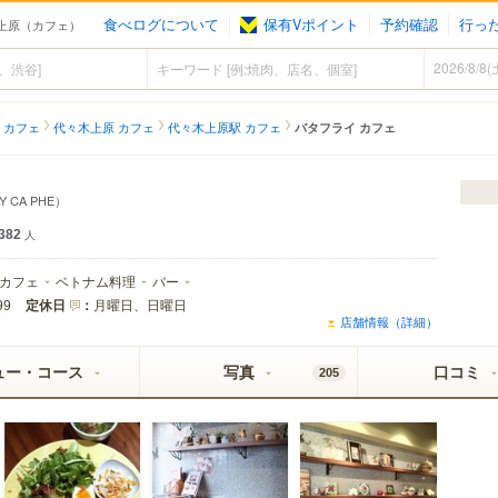
食べログについて
保有Vポイント
予約確認
行っ
々木上原（カフェ）
 カフェ
代々木上原 カフェ
代々木上原駅 カフェ
バタフライ カフェ
Y CA PHE）
382
人
カフェ
ベトナム料理
バー
定休日
：
月曜日、日曜日
99
店舗情報（詳細）
ュー・コース
写真
口コミ
205