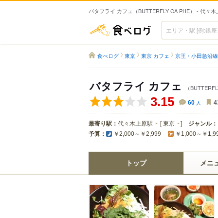
バタフライ カフェ（BUTTERFLY CA PHE） - 代
食べログ
食べログ
東京
東京 カフェ
京王・小田急沿線
バタフライ カフェ
（BUTTERFL
3.15
60
人
4
最寄り駅：
代々木上原駅
[
東京
]
ジャンル：
予算：
￥2,000～￥2,999
￥1,000～￥1,9
トップ
メニ