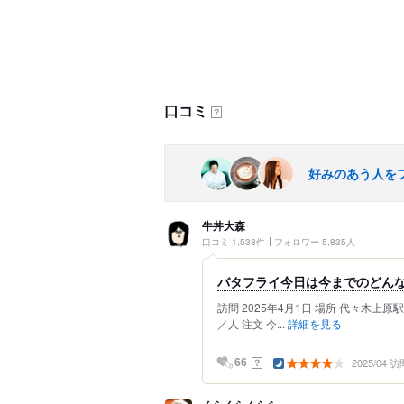
口コミ
？
好みのあう人を
牛丼大森
口コミ 1,538件
フォロワー 5,835人
バタフライ今日は今までのどんな
訪問 2025年4月1日 場所 代々木上原駅
／人 注文 今...
詳細を見る
2025/04 訪
？
66