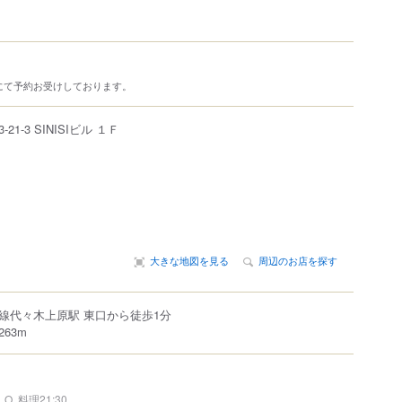
にて予約お受けしております。
3-21-3
SINISIビル １Ｆ
大きな地図を見る
周辺のお店を探す
線代々木上原駅 東口から徒歩1分
63m
L.O. 料理21:30