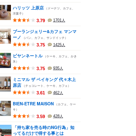
ハリッツ 上原店
（ドーナツ、カフェ、
洋菓子）
3.79
1701
人
ブーランジェリー&カフェ マンマ
ーノ
（パン、カフェ、サンドイッチ）
3.75
1425
人
ビヤンネートル
（ケーキ、カフェ、かき
氷）
3.75
935
人
ミニマル ザ ベイキング 代々木上
原店
（チョコレート、ケーキ、カフェ）
3.61
462
人
BIEN-ETRE MAISON
（カフェ、ケー
キ）
3.59
428
人
「持ち家を売る時のNG行為」知
ってるだけで得する事とは