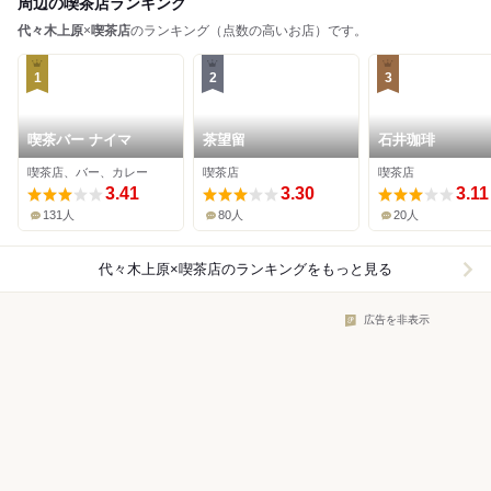
周辺の喫茶店ランキング
代々木上原
×
喫茶店
のランキング（点数の高いお店）です。
1
2
3
喫茶バー ナイマ
茶望留
石井珈琲
喫茶店、バー、カレー
喫茶店
喫茶店
3.41
3.30
3.11
131人
80人
20人
代々木上原×喫茶店
のランキングをもっと見る
広告を非表示