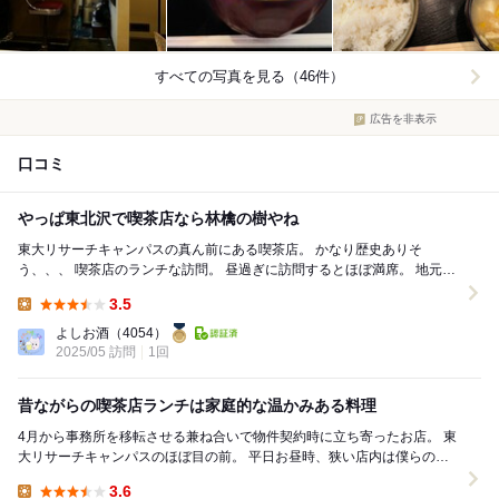
すべての写真を見る（46件）
広告を非表示
口コミ
やっぱ東北沢で喫茶店なら林檎の樹やね
東大リサーチキャンパスの真ん前にある喫茶店。 かなり歴史ありそ
う、、、 喫茶店のランチな訪問。 昼過ぎに訪問するとほぼ満席。 地元の
人たちの憩いの場。 生姜焼きが名物...
3.5
Lunch:
よしお酒
（4054）
2025/05 訪問
1回
昔ながらの喫茶店ランチは家庭的な温かみある料理
4月から事務所を移転させる兼ね合いで物件契約時に立ち寄ったお店。 東
大リサーチキャンパスのほぼ目の前。 平日お昼時、狭い店内は僕らの入
店で満卓に。 とても寒い日だ...
3.6