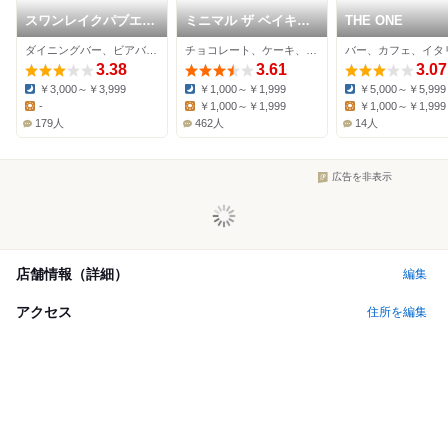
スワンレイクパブエド
ミニマル ザ ベイキン
THE ONE
カフェドテテ 渋谷
グ 代々木上原店
ダイニングバー、ビアバー、カフェ
チョコレート、ケーキ、カフェ
バー、カフェ、イタ
代々木上原店
3.38
3.61
3.07
￥3,000～￥3,999
￥1,000～￥1,999
￥5,000～￥5,999
Dinner:
Dinner:
Dinner:
-
￥1,000～￥1,999
￥1,000～￥1,999
Lunch:
Lunch:
Lunch:
179人
462人
14人
広告を非表示
店舗情報（詳細）
編集
アクセス
住所を編集