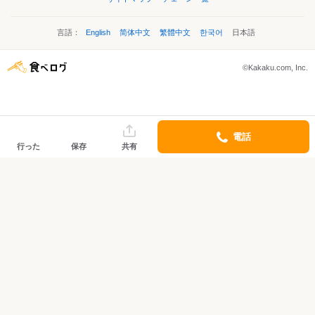
言語：
English
简体中文
繁體中文
한국어
日本語
©Kakaku.com, Inc.
電話
行った
保存
共有