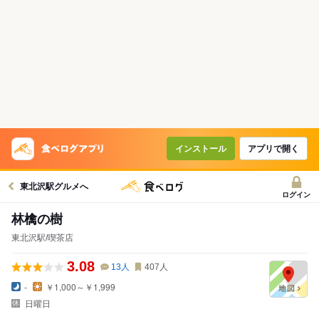
インストール
アプリで開く
東北沢駅グルメへ
ログイン
林檎の樹
東北沢駅/喫茶店
3.08
13
人
407
人
-
￥1,000～￥1,999
日曜日