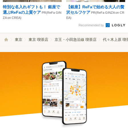
特別な名入れギフトも！ 銀座で
【銀座】ReFaで始める大人の贅
選ぶReFaの上質ケア
沢セルフケア
PR(ReFa GIN
PR(ReFa GINZA on CR
ZA on CREA)
EA)
Recommended by
東京
東京 喫茶店
京王・小田急沿線 喫茶店
代々木上原 喫