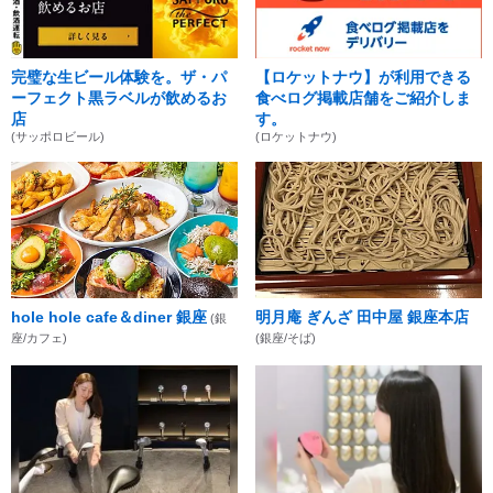
完璧な生ビール体験を。ザ・パ
【ロケットナウ】が利用できる
ーフェクト黒ラベルが飲めるお
食べログ掲載店舗をご紹介しま
店
す。
(サッポロビール)
(ロケットナウ)
hole hole cafe＆diner 銀座
明月庵 ぎんざ 田中屋 銀座本店
(銀
座/カフェ)
(銀座/そば)