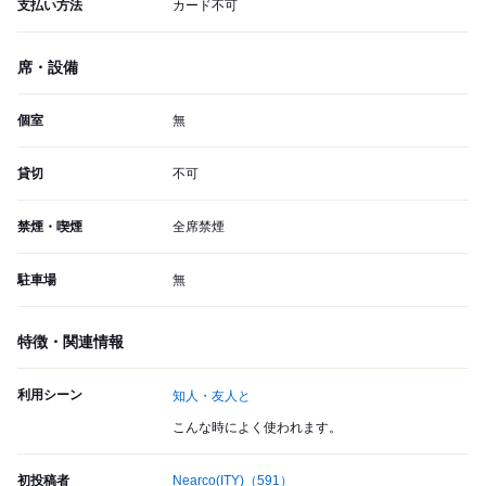
支払い方法
カード不可
席・設備
個室
無
貸切
不可
禁煙・喫煙
全席禁煙
駐車場
無
特徴・関連情報
利用シーン
知人・友人と
こんな時によく使われます。
初投稿者
Nearco(ITY)
（591）