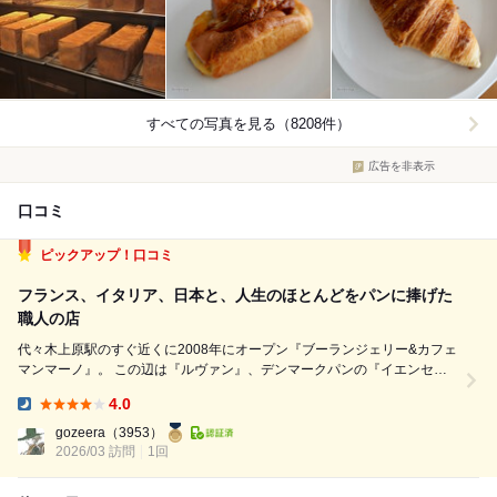
すべての写真を見る（8208件）
広告を非表示
口コミ
ピックアップ！口コミ
フランス、イタリア、日本と、人生のほとんどをパンに捧げた
職人の店
代々木上原駅のすぐ近くに2008年にオープン『ブーランジェリー&カフェ
マンマーノ』。 この辺は『ルヴァン』、デンマークパンの『イエンセ
ン』、幡ヶ谷方面の『カタネベーカリー』とパン好きには堪らないスポッ
4.0
ト！ 店主の毛利 将人シェフは、 東京出身の毛利シェフは、小学6年生の
Dinner:
ときに移り住んだ札...
gozeera
（3953）
2026/03 訪問
1回