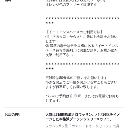
備考
【お会計は正面入口からお入り下さい】
オレンジ色のファサード目印です
✴︎✴︎✴︎✴︎✴︎✴︎✴︎✴︎✴︎✴︎✴︎✴︎✴︎✴︎✴︎✴︎✴︎✴︎✴︎✴︎✴︎✴︎✴︎✴︎✴︎✴︎
✴︎✴︎✴︎
【イートインスペースのご利用方法】
①「正面入口」から入り、先にお会計をお願い
します
② 満席の場合はテラス橫にある「イートインス
ペース待ち専用列」にお並び頂き、お席が空き
次第ご利用下さい
✴︎✴︎✴︎✴︎✴︎✴︎✴︎✴︎✴︎✴︎✴︎✴︎✴︎✴︎✴︎✴︎✴︎✴︎✴︎✴︎✴︎✴︎✴︎✴︎✴︎✴︎
✴︎✴︎✴︎
混雑時は80分迄のご協力をお願いします
小さなお店でご不便をおかけるすこともござい
ますが何卒宜しくお願い致します。
パンのご予約は公式HP、またはお電話でお待ち
してます。
お店のPR
人気は3日間熟成クロワッサン。パリ16区をイメ
ージした本格派ブーランジェリー&カフェ。
フランス5ッ星「ホテル・ドゥ・クリヨン」出身