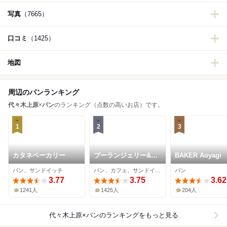
写真
（7665）
口コミ
（1425）
地図
周辺のパンランキング
代々木上原
×
パン
のランキング（点数の高いお店）です。
1
2
3
カタネベーカリー
ブーランジェリー&カ
BAKER Aoyagi
フェ マンマーノ
パン、サンドイッチ
パン、カフェ、サンドイッチ
パン
3.77
3.75
3.62
1241人
1425人
204人
代々木上原×パン
のランキングをもっと見る