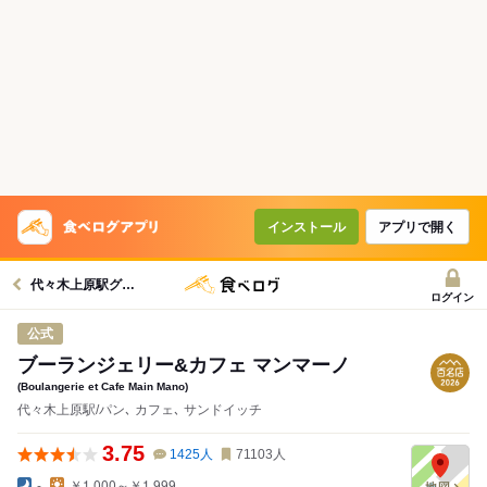
インストール
アプリで開く
代々木上原駅グルメへ
ログイン
公式
ブーランジェリー&カフェ マンマーノ
(Boulangerie et Cafe Main Mano)
代々木上原駅/パン､ カフェ､ サンドイッチ
3.75
1425
人
71103
人
-
￥1,000～￥1,999