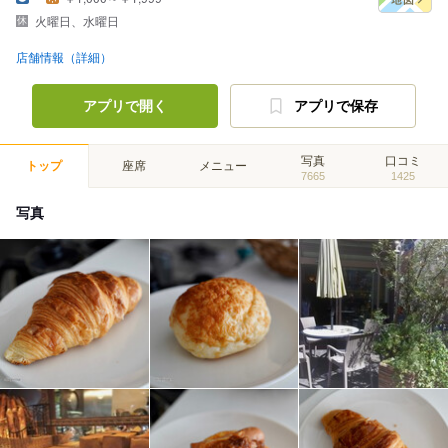
火曜日、水曜日
店舗情報（詳細）
アプリで開く
アプリで保存
写真
口コミ
トップ
座席
メニュー
7665
1425
写真