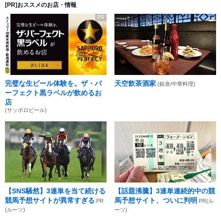
[PR]おススメのお店・情報
PR
完璧な生ビール体験を。ザ・パ
天空飲茶酒家
(銀座/中華料理)
ーフェクト黒ラベルが飲めるお
店
(サッポロビール)
【SNS騒然】3連単を当て続ける
【話題沸騰】3連単連続的中の競
競馬予想サイトが異常すぎる
馬予想サイト、ついに判明
PR
PR(ル
(ルーツ)
ーツ)