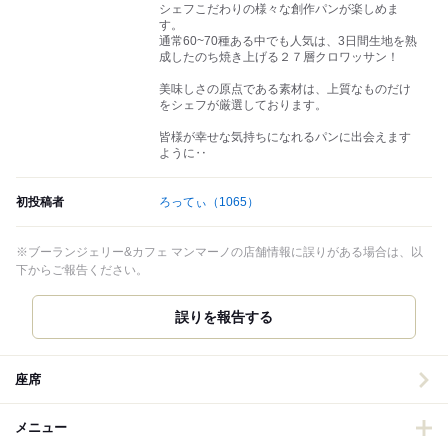
シェフこだわりの様々な創作パンが楽しめま
す。
通常60~70種ある中でも人気は、3日間生地を熟
成したのち焼き上げる２７層クロワッサン！
美味しさの原点である素材は、上質なものだけ
をシェフが厳選しております。
皆様が幸せな気持ちになれるパンに出会えます
ように‥
初投稿者
ろってぃ
（1065）
※ブーランジェリー&カフェ マンマーノの店舗情報に誤りがある場合は、以
下からご報告ください。
誤りを報告する
座席
メニュー