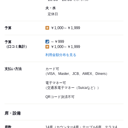
火・水
定休日
￥1,000～￥1,999
予算
～￥999
予算
（口コミ集計）
￥1,000～￥1,999
利用金額分布を見る
支払い方法
カード可
（VISA、Master、JCB、AMEX、Diners）
電子マネー可
（交通系電子マネー（Suicaなど））
QRコード決済不可
席・設備
席数
14席（カウンター4席・テーブル6席、テラス4