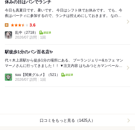
休みの日はパンでランチ
今日も真夏日です。暑いです。 今日はシフト休でお休みです。 でも、今
夜はパーティに参加するので、ランチは控えめにしておきます。 なので
ランチは、こちらの百名店パン屋でパンを食...
3.6
Lunch:
乱中
（2718）
2026/07 訪問
1回
駅徒歩1分のパン百名店✨
代々木上原駅から徒歩1分の場所にある、 ブーランジェリー&カフェ マン
マーノさんに行ってきました！！ ▼注文内容 はちみつとカマンベールの
タルティーヌ ¥468 クロワ...
suu【関東グルメ】
（521）
2026/07 訪問
1回
口コミをもっと見る（1425人）