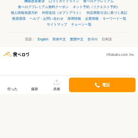
機能改善要望
口コミガイドライン
食べログプレミアム
食べログプレミアム無料クーポン
ネット予約（リクエスト予約）
個人情報保護方針
外部送信（オプトアウト）
特定商取引法に基づく表記
推奨環境
ヘルプ・お問い合わせ
採用情報
企業情報
キーワード一覧
サイトマップ
チェーン一覧
言語：
English
简体中文
繁體中文
한국어
日本語
©Kakaku.com, Inc.
電話
行った
保存
共有