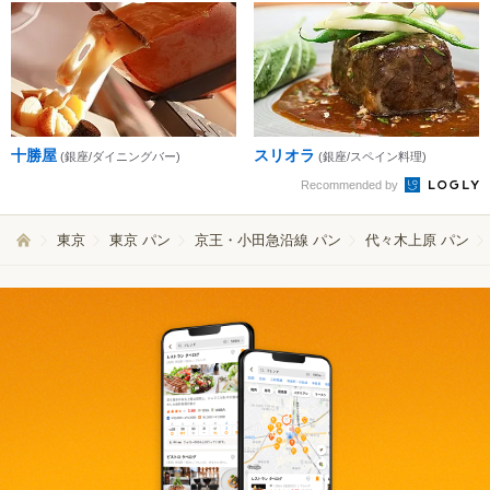
十勝屋
スリオラ
(銀座/ダイニングバー)
(銀座/スペイン料理)
Recommended by
東京
東京 パン
京王・小田急沿線 パン
代々木上原 パン