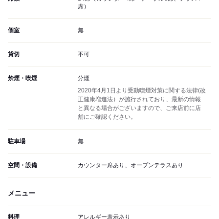
席）
個室
無
貸切
不可
禁煙・喫煙
分煙
2020年4月1日より受動喫煙対策に関する法律(改
正健康増進法）が施行されており、最新の情報
と異なる場合がございますので、ご来店前に店
舗にご確認ください。
駐車場
無
空間・設備
カウンター席あり、オープンテラスあり
メニュー
料理
アレルギー表示あり