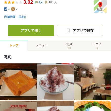
3.02
4
人
181
人
-
-
店舗情報（詳細）
アプリで開く
アプリで保存
写真
口コミ
トップ
メニュー
18
4
写真