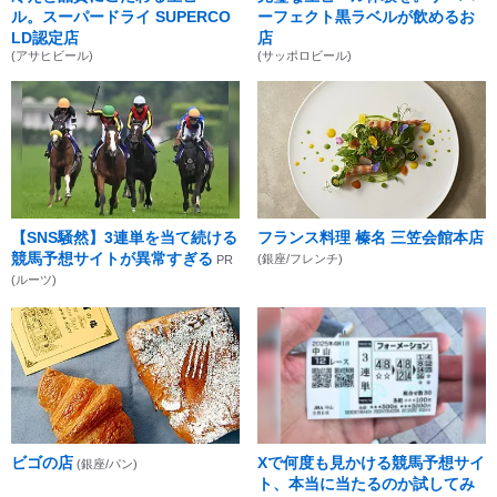
ル。スーパードライ SUPERCO
ーフェクト黒ラベルが飲めるお
LD認定店
店
(アサヒビール)
(サッポロビール)
【SNS騒然】3連単を当て続ける
フランス料理 榛名 三笠会館本店
競馬予想サイトが異常すぎる
(銀座/フレンチ)
PR
(ルーツ)
ビゴの店
Xで何度も見かける競馬予想サイ
(銀座/パン)
ト、本当に当たるのか試してみ