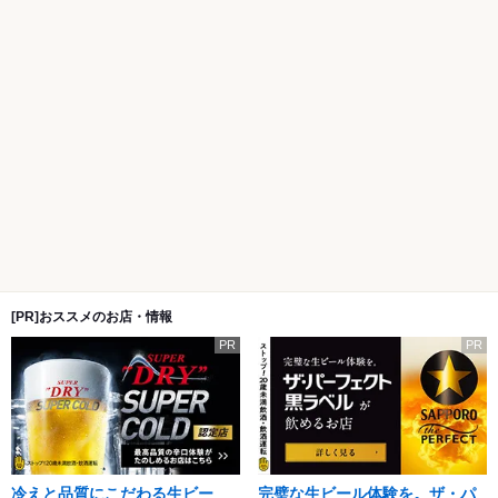
[PR]おススメのお店・情報
PR
PR
冷えと品質にこだわる生ビー
完璧な生ビール体験を。ザ・パ