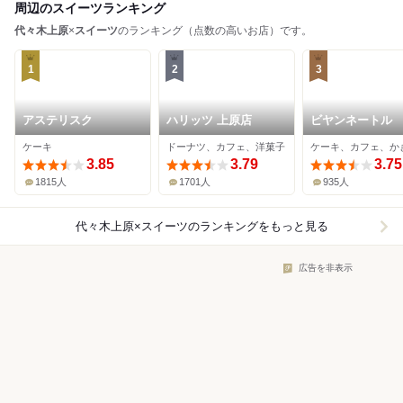
周辺のスイーツランキング
代々木上原
×
スイーツ
のランキング（点数の高いお店）です。
1
2
3
アステリスク
ハリッツ 上原店
ビヤンネートル
ケーキ
ドーナツ、カフェ、洋菓子
ケーキ、カフェ、か
3.85
3.79
3.75
1815人
1701人
935人
代々木上原×スイーツ
のランキングをもっと見る
広告を非表示