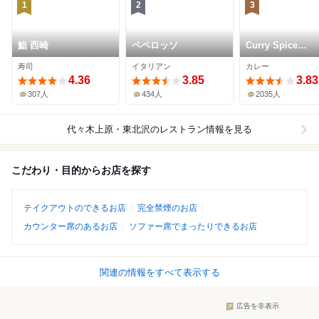
1
2
3
鮨 西崎
ペペロッソ
Curry Spice
Gelateria KALPA
寿司
イタリアン
カレー
4.36
3.85
3.83
307人
434人
2035人
代々木上原・東北沢
のレストラン情報を見る
こだわり・目的からお店を探す
テイクアウトのできるお店
完全禁煙のお店
カウンター席のあるお店
ソファー席でまったりできるお店
関連の情報をすべて表示する
広告を非表示