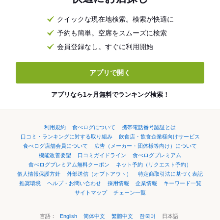
クイックな現在地検索。検索が快適に
予約も簡単。空席をスムーズに検索
会員登録なし。すぐに利用開始
アプリで開く
アプリなら1ヶ月無料でランキング検索！
利用規約
食べログについて
携帯電話番号認証とは
口コミ・ランキングに対する取り組み
飲食店・飲食企業様向けサービス
食べログ店舗会員について
広告（メーカー・団体様等向け）について
機能改善要望
口コミガイドライン
食べログプレミアム
食べログプレミアム無料クーポン
ネット予約（リクエスト予約）
個人情報保護方針
外部送信（オプトアウト）
特定商取引法に基づく表記
推奨環境
ヘルプ・お問い合わせ
採用情報
企業情報
キーワード一覧
サイトマップ
チェーン一覧
言語：
English
简体中文
繁體中文
한국어
日本語