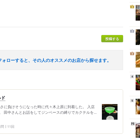
1
2
投稿する
3
フォローすると、その人のオススメのお店から探せます。
4
ルド
5
暑さに負けそうになった時に代々木上原に到着した。 入店
 田中さんとお話をしてジンベースの縛りでカクテルを...
 訪問
11回