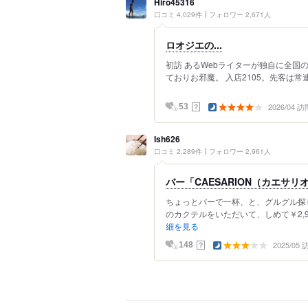
Hiro45316
口コミ 4,029件
フォロワー 2,671人
ロオジエの...
初訪 あるWebライターが独自に全国
ておりお邪魔。 入店2105。先客は常連
2026/04 訪
？
53
Ish626
口コミ 2,289件
フォロワー 2,961人
バー「CAESARION（カエサリ
ちょっとバーで一杯、と、グルグル探
のカクテルをいただいて、しめて￥2,9
細を見る
2025/05
？
148