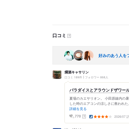
口コミ
？
好みのあう人を
燗酒キャサリン
口コミ 189件
フォロワー 868人
パラダイスとアラウンドザワー
夏場のカエサリオン。 小田原線内の
した時のエアコンの涼しさに救われた。
詳細を見る
2026/07
？
770