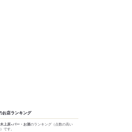
のお店ランキング
木上原×バー・お酒
のランキング
（点数の高い
）
です。