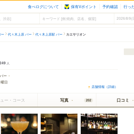
食べログについて
保有Vポイント
予約確認
行っ
バー
代々木上原 バー
代々木上原駅 バー
カエサリオン
249
人
バー
日曜日
店舗情報（詳細）
ュー・コース
写真
口コミ
202