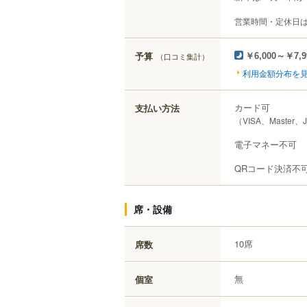
営業時間・定休日
予算
（口コミ集計）
￥6,000～￥7,9
利用金額分布を
カード可
支払い方法
（VISA、Master、
電子マネー不可
QRコード決済不
席・設備
10席
席数
無
個室