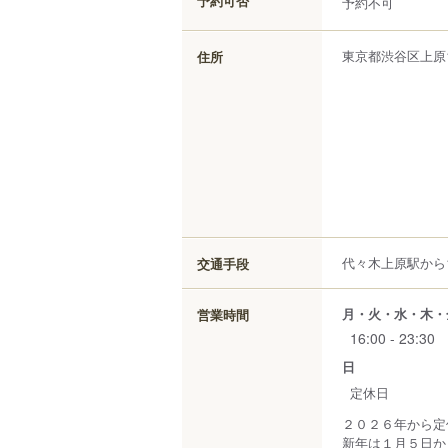
予約可否
予約不可
東京都
渋谷区
上原
住所
代々木上原駅から1
交通手段
月・火・水・木・
営業時間
16:00 - 23:30
日
定休日
２０２６年から定
新年は１月５日か