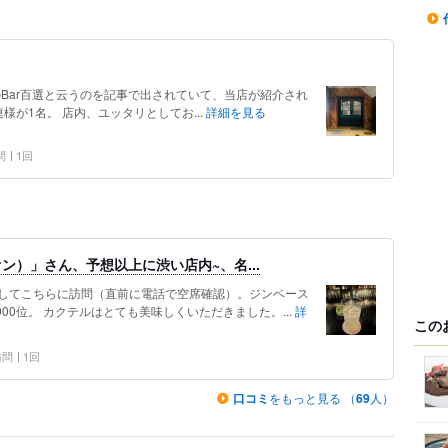
のBar百選と云うのを記事で出されていて、当店が紹介され
様が1名。 店内、ユッタリとしてお...
詳細を見る
問
1回
オン）」さん、予想以上に渋い店内~、名...
してこちらに訪問（直前に電話で空席確認）。ジンベース
00位。 カクテルはとても美味しくいただきました。...
詳
この
 訪問
1回
口コミ
をもっと見る （
69
人）