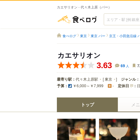
カエサリオン - 代々木上原（バー）
食べログ
食べログ
東京
東京 バー
京王・小田急沿線 
カエサリオン
3.63
69
人
7
最寄り駅：
代々木上原駅
[
東京
]
ジャンル：
予算：
定休日
：
￥6,000～￥7,999
-
トップ
メニ