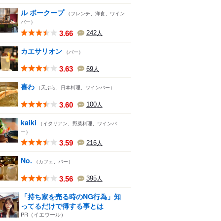
ル ボークープ
（フレンチ、洋食、ワイン
バー）
3.66
242
人
カエサリオン
（バー）
3.63
69
人
喜わ
（天ぷら、日本料理、ワインバー）
3.60
100
人
kaiki
（イタリアン、野菜料理、ワインバ
ー）
3.59
216
人
No.
（カフェ、バー）
3.56
395
人
「持ち家を売る時のNG行為」知
ってるだけで得する事とは
PR（イエウール）