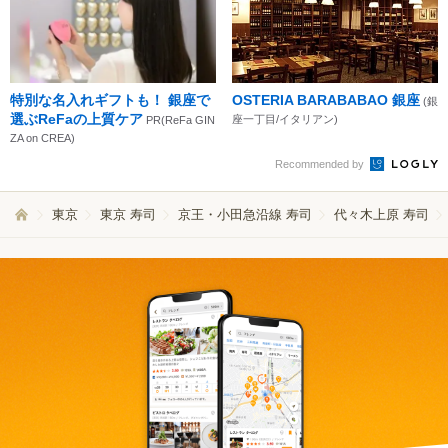
特別な名入れギフトも！ 銀座で
OSTERIA BARABABAO 銀座
(銀
選ぶReFaの上質ケア
座一丁目/イタリアン)
PR(ReFa GIN
ZA on CREA)
Recommended by
東京
東京 寿司
京王・小田急沿線 寿司
代々木上原 寿司