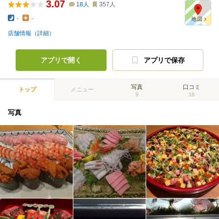
3.07
18
人
357
人
-
-
店舗情報（詳細）
アプリで開く
アプリで保存
写真
口コミ
トップ
メニュー
9
18
写真