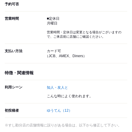
予約可否
営業時間
■定休日
月曜日
営業時間・定休日は変更となる場合がございますの
で、ご来店前に店舗にご確認ください。
支払い方法
カード可
（JCB、AMEX、Diners）
特徴・関連情報
利用シーン
知人・友人と
こんな時によく使われます。
初投稿者
ゆうてん
（12）
※すし勘分店の店舗情報に誤りがある場合は、以下から修正して下さい。