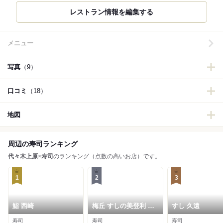
レストラン情報を編集する
メニュー
写真
（9）
口コミ
（18）
地図
周辺の寿司ランキング
代々木上原
×
寿司
のランキング（点数の高いお店）です。
1
2
3
鮨 西崎
梅丘 すしの美登利 旬
すし 久遠
代々木上原店
寿司
寿司
寿司