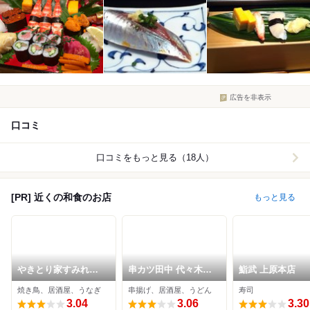
広告を非表示
口コミ
口コミをもっと見る（18人）
[PR] 近くの和食のお店
もっと見る
やきとり家すみれ
串カツ田中 代々木上
鮨武 上原本店
代々木上原店
原店
焼き鳥、居酒屋、うなぎ
串揚げ、居酒屋、うどん
寿司
3.04
3.06
3.30