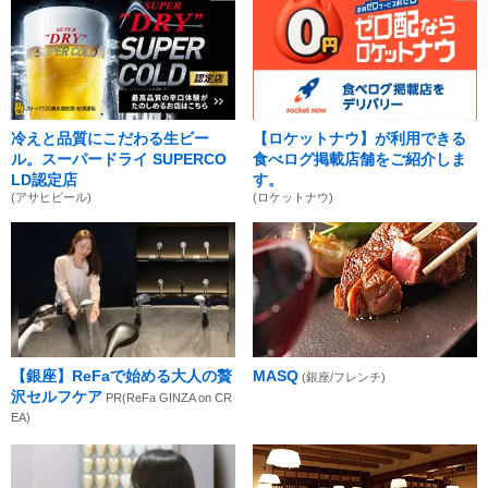
冷えと品質にこだわる生ビー
【ロケットナウ】が利用できる
ル。スーパードライ SUPERCO
食べログ掲載店舗をご紹介しま
LD認定店
す。
(アサヒビール)
(ロケットナウ)
【銀座】ReFaで始める大人の贅
MASQ
(銀座/フレンチ)
沢セルフケア
PR(ReFa GINZA on CR
EA)