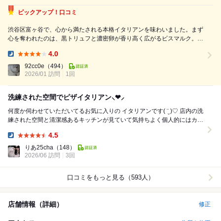
ピックアップ！口コミ
渋谷区富ヶ谷で、心から満たされる本格イタリアンを味わいました。まず
心を奪われたのは、黒トリュフと濃密卵が香り高く広がるビスマルク。芳
醇な香りとコクが重なり、思わずため息が出る一皿でした。続くスパゲッ
4.0
ティカルボナーラは、卵とチーズの旨みが絶妙に絡み合い、濃厚ながらも
Dinner:
後味は軽やか。ブッラータと季節のフル...
92cc0e
（494）
2026/01 訪問
1回
洗練された空間でピザイタリアン⸜❤︎⸝‍
何度か伺わせていただいてるお気に入りの イタリアンです( ¨̮ )♡ 店内の洗
練された空間と清潔感あるキッチンが見ていて気持ちよく個人的にはカウ
ンター席がおすすめ⋆* ...
4.5
Dinner:
りあ25cha
（148）
2026/06 訪問
3回
口コミをもっと見る（593人）
店舗情報（詳細）
修正