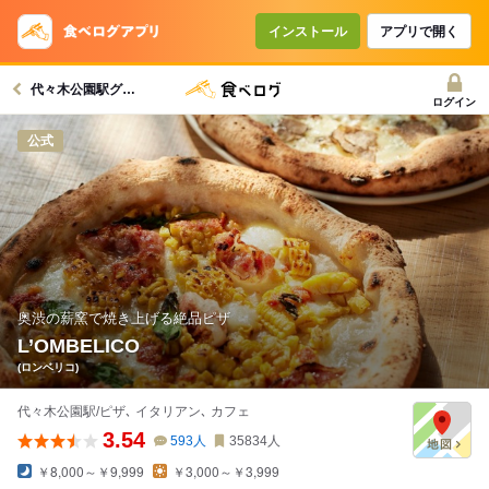
インストール
アプリで開く
代々木公園駅グルメへ
ログイン
公式
奥渋の薪窯で焼き上げる絶品ピザ
L’OMBELICO
(ロンベリコ)
代々木公園駅/ピザ､ イタリアン､ カフェ
3.54
593
人
35834
人
￥8,000～￥9,999
￥3,000～￥3,999