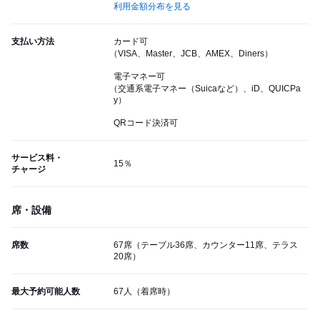
利用金額分布を見る
支払い方法
カード可
（VISA、Master、JCB、AMEX、Diners）
電子マネー可
（交通系電子マネー（Suicaなど）、iD、QUICPa
y）
QRコード決済可
サービス料・
15％
チャージ
席・設備
席数
67席（テーブル36席、カウンター11席、テラス
20席）
最大予約可能人数
67人（着席時）