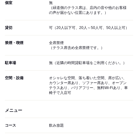
個室
無
（緑道側のテラス席は、店内の音や他のお客様
の声が届かない位置にあります。）
貸切
可（20人以下可、20人～50人可、50人以上可）
禁煙・喫煙
全席禁煙
（テラス席含め全席禁煙です。）
駐車場
無（近隣の時間貸駐車場をご利用ください。）
空間・設備
オシャレな空間、落ち着いた空間、席が広い、
カウンター席あり、ソファー席あり、オープン
テラスあり、バリアフリー、無料Wi-Fiあり、車
椅子で入店可
メニュー
コース
飲み放題