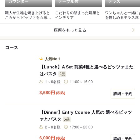
カウンター
テーブル席
テラス
職人が生地を焼き上げると
こだわりの詰まった建築と
ワンちゃんと一緒に
ころから ピッツァを五感で
インテリア
を愉しめるテラス席
楽しめる特別席
座席をもっと見る
コース
人気No.1
【Lunch】A Set 前菜4種と選べるピッツァまた
はパスタ
2品
1～6名様
11:00～16:00
3,680
円
(税込)
詳細・予約
【Dinner】Entry Course 人気の 選べるピッツ
ァとパスタ
5品
2～8名様
17:00～23:00
6,000
円
(税込)
詳細・予約