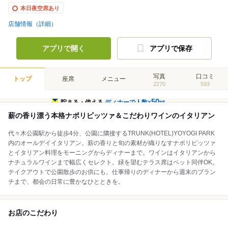
本日夜空席あり
店舗情報（詳細）
アプリで開く
アプリで保存
写真
口コミ
トップ
座席
メニュー
2270
593
50
貯まる・使える
ディナーで人数×
pt
薪の香り漂う本格ナポリピッツァ＆こだわりワインのイタリアン
代々木公園駅から徒歩4分、公園に隣接するTRUNK(HOTEL)YOYOGI PARK
内のオールデイイタリアン。薪の香りと旬の素材が織りなすナポリピッツァ
とイタリアン料理をモーニングからディナーまで。ワインはイタリアンから
ナチュラルワインまで幅広くセレクト。緑を望むテラス席はペット同伴OK。
テイクアウトで公園散歩のお供にも。仕事帰りのディナーから週末のブラン
チまで、都会の日常に豊かなひとときを。
お店のこだわり