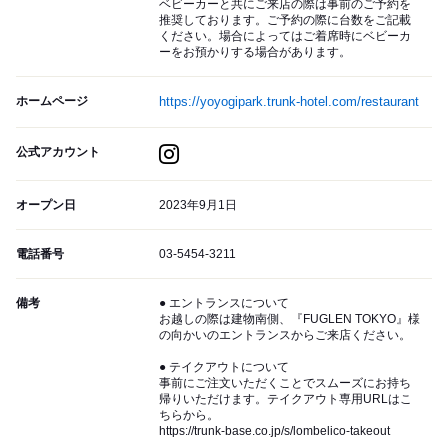
ベビーカーと共にご来店の際は事前のご予約を
推奨しております。ご予約の際に台数をご記載
ください。場合によってはご着席時にベビーカ
ーをお預かりする場合があります。
ホームページ
https://yoyogipark.trunk-hotel.com/restaurant
公式アカウント
オープン日
2023年9月1日
電話番号
03-5454-3211
備考
● エントランスについて
お越しの際は建物南側、『FUGLEN TOKYO』様
の向かいのエントランスからご来店ください。
● テイクアウトについて
事前にご注文いただくことでスムーズにお持ち
帰りいただけます。テイクアウト専用URLはこ
ちらから。
https://trunk-base.co.jp/s/lombelico-takeout