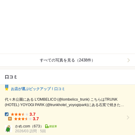
すべての写真を見る（2438件）
口コミ
お店が選ぶピックアップ！口コミ
代々木公園にある L'OMBELICO (@lombelico_trunk) こちらはTRUNK
(HOTEL) YOYOGI PARK (@trunkhotel_yoyogipark)にある石窯で焼きたて
のピザが食べられる人気のピッツェリア。 オープンキッチンの真ん中に
3.7
構える釜で焼かれた美味しいピザが頂ける。 店内だけでなく、井の頭通
Dinner:
3.7
りに面しているテラス席で風を感じながら食べる事もでき、...
Lunch:
かめ.com
（673）
2026/03 訪問
5回