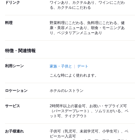
ドリンク
ワインあり、カクテルあり、ワインにこだわ
る、カクテルにこだわる
料理
野菜料理にこだわる、魚料理にこだわる、健
康・美容メニューあり、朝食・モーニングあ
り、ベジタリアンメニューあり
特徴・関連情報
利用シーン
家族・子供と
デート
こんな時によく使われます。
ロケーション
ホテルのレストラン
サービス
2時間半以上の宴会可、お祝い・サプライズ可
（バースデープレート）、ソムリエがいる、ペ
ット可、テイクアウト
お子様連れ
子供可（乳児可、未就学児可、小学生可）、ベ
ビーカー入店可