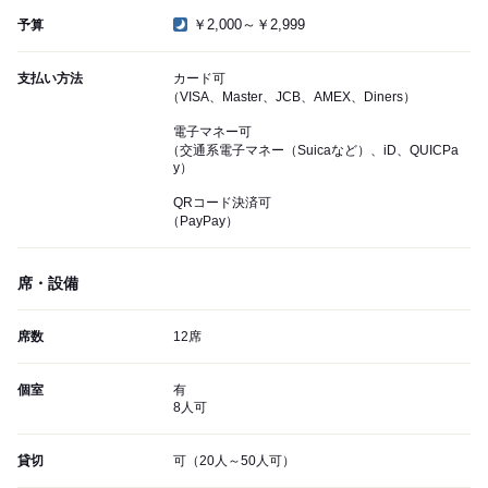
￥2,000～￥2,999
予算
支払い方法
カード可
（VISA、Master、JCB、AMEX、Diners）
電子マネー可
（交通系電子マネー（Suicaなど）、iD、QUICPa
y）
QRコード決済可
（PayPay）
席・設備
席数
12席
個室
有
8人可
貸切
可（20人～50人可）