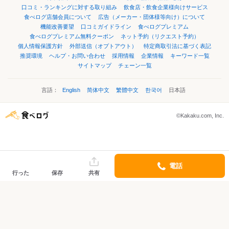
口コミ・ランキングに対する取り組み
飲食店・飲食企業様向けサービス
食べログ店舗会員について
広告（メーカー・団体様等向け）について
機能改善要望
口コミガイドライン
食べログプレミアム
食べログプレミアム無料クーポン
ネット予約（リクエスト予約）
個人情報保護方針
外部送信（オプトアウト）
特定商取引法に基づく表記
推奨環境
ヘルプ・お問い合わせ
採用情報
企業情報
キーワード一覧
サイトマップ
チェーン一覧
言語：
English
简体中文
繁體中文
한국어
日本語
©Kakaku.com, Inc.
電話
行った
保存
共有