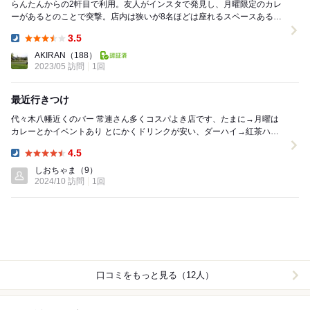
らんたんからの2軒目で利用。友人がインスタで発見し、月曜限定のカレ
ーがあるとのことで突撃。店内は狭いが8名ほどは座れるスペースあるか
と。常連が多く少し入りづらい印象のお店で敬遠して...
3.5
Dinner:
AKIRAN
（188）
2023/05 訪問
1回
最近行きつけ
代々木八幡近くのバー 常連さん多くコスパよき店です、たまに→月曜は
カレーとかイベントあり とにかくドリンクが安い、ダーハイ→紅茶ハイ
が700円とか フード持ち込みもオーナー了...
4.5
Dinner:
しおちゃま
（9）
2024/10 訪問
1回
口コミをもっと見る（12人）