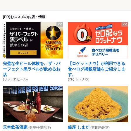
[PR]おススメのお店・情報
PR
PR
完璧な生ビール体験を。ザ・パ
【ロケットナウ】が利用できる
ーフェクト黒ラベルが飲めるお
食べログ掲載店舗をご紹介しま
店
す。
(サッポロビール)
(ロケットナウ)
天空飲茶酒家
銀座 しまだ
(銀座/中華料理)
(東銀座/割烹)