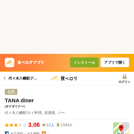
インストール
アプリで開く
代々木八幡駅グルメへ
ログイン
公式
TANA diner
(タナダイナー)
代々木八幡駅/タイ料理､ 居酒屋､ バー
3.06
12
人
1334
人
￥2,000～￥2,999
-