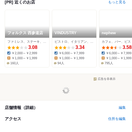
[PR] 近くのお店
もっと見る
フォルクス 西参道店
VINDUSTRY
nephew
ファミレス、ステーキ、ハンバーグ
ビストロ、イタリアン、ワインバー
カフェ、バー、ビス
3.08
3.34
3.58
￥2,000～￥2,999
￥6,000～￥7,999
￥6,000～￥7,999
Dinner:
Dinner:
Dinner:
￥1,000～￥1,999
￥1,000～￥1,999
￥1,000～￥1,999
Lunch:
Lunch:
Lunch:
160人
94人
795人
広告を非表示
店舗情報（詳細）
編集
アクセス
住所を編集