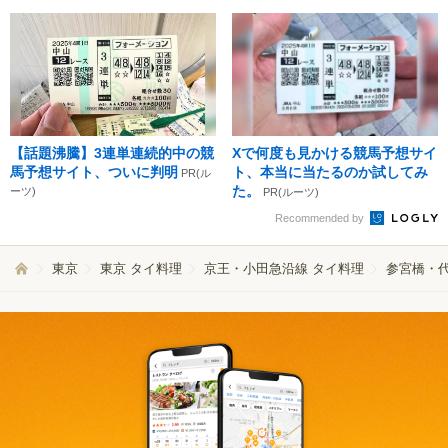
【話題沸騰】3連単連続的中の競
Xで何度も見かける競馬予想サイ
馬予想サイト、ついに判明
ト、本当に当たるのか試してみ
PR(ル
た。
ーツ)
PR(ルーツ)
Recommended by
東京
東京 タイ料理
京王・小田急沿線 タイ料理
参宮橋・代