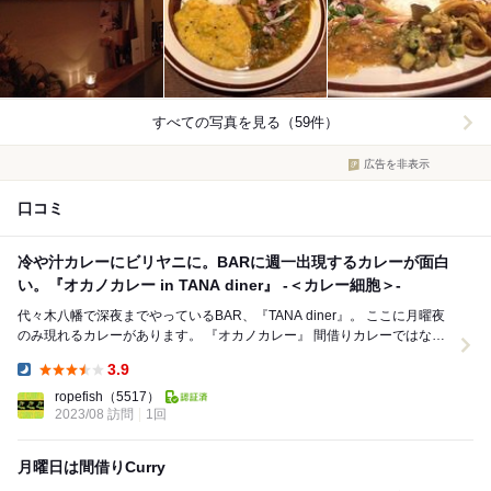
すべての写真を見る（59件）
広告を非表示
口コミ
冷や汁カレーにビリヤニに。BARに週一出現するカレーが面白
い。『オカノカレー in TANA diner』 -＜カレー細胞＞-
代々木八幡で深夜までやっているBAR、『TANA diner』。 ここに月曜夜
のみ現れるカレーがあります。 『オカノカレー』 間借りカレーではな
く、BAR営業の中...
3.9
Dinner:
ropefish
（5517）
2023/08 訪問
1回
月曜日は間借りCurry