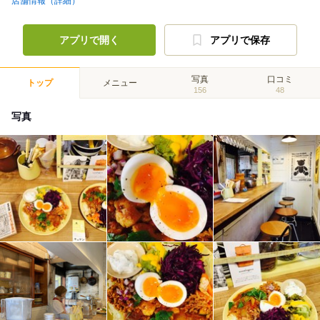
店舗情報（詳細）
アプリで開く
アプリで保存
写真
口コミ
トップ
メニュー
156
48
写真