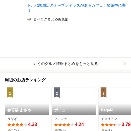
下北沢駅周辺のオープンテラスがあるカフェ！散策中に寄
り...
食べログまとめ編集部
近くのグルメ情報まとめをもっと見る
周辺のお店ランキング
1
2
3
参宮橋 あさや
ボニュ
Regalo
うなぎ
フレンチ
イタリアン
4.33
4.24
3.79
375人
360人
491人