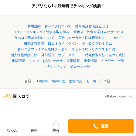
アプリなら1ヶ月無料でランキング検索！
利用規約
食べログについて
携帯電話番号認証とは
口コミ・ランキングに対する取り組み
飲食店・飲食企業様向けサービス
食べログ店舗会員について
広告（メーカー・団体様等向け）について
機能改善要望
口コミガイドライン
食べログプレミアム
食べログプレミアム無料クーポン
ネット予約（リクエスト予約）
個人情報保護方針
外部送信（オプトアウト）
特定商取引法に基づく表記
推奨環境
ヘルプ・お問い合わせ
採用情報
企業情報
キーワード一覧
サイトマップ
チェーン一覧
言語：
English
简体中文
繁體中文
한국어
日本語
©Kakaku.com, Inc.
電話
行った
保存
共有