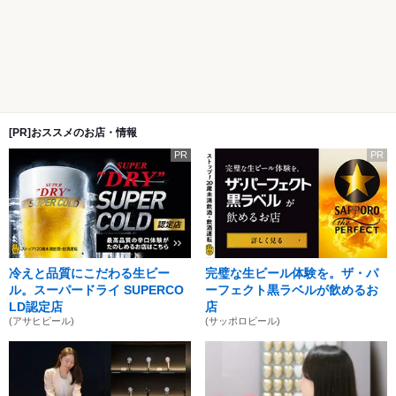
[PR]おススメのお店・情報
PR
PR
冷えと品質にこだわる生ビー
完璧な生ビール体験を。ザ・パ
ル。スーパードライ SUPERCO
ーフェクト黒ラベルが飲めるお
LD認定店
店
(アサヒビール)
(サッポロビール)