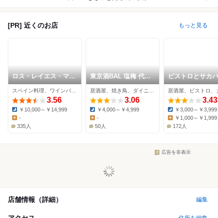
[PR] 近くのお店
もっと見る
ロス・レイエス・マー
東京酒BAL 塩梅 代々
ビストロとサカ
ゴス
木八幡店
TAKE
スペイン料理、ワインバー、肉料理
居酒屋、焼き鳥、ダイニングバー
居酒屋、ビストロ、
3.56
3.06
3.43
￥10,000～￥14,999
￥4,000～￥4,999
￥3,000～￥3,999
Dinner:
Dinner:
Dinner:
-
-
￥1,000～￥1,999
Lunch:
Lunch:
Lunch:
335人
50人
172人
広告を非表示
店舗情報（詳細）
編集
アクセス