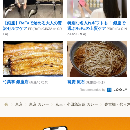
【銀座】ReFaで始める大人の贅
特別な名入れギフトも！ 銀座で
沢セルフケア
選ぶReFaの上質ケア
PR(ReFa GINZA on CR
PR(ReFa GIN
EA)
ZA on CREA)
竹葉亭 銀座店
蕎麦 流石
(銀座/うなぎ)
(東銀座/そば)
Recommended by
東京
東京 カレー
京王・小田急沿線 カレー
参宮橋・代々木