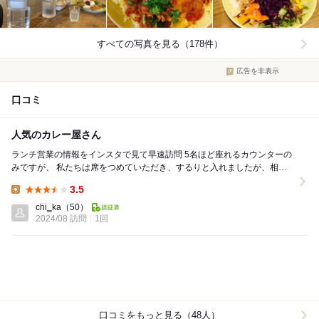
すべての写真を見る（178件）
広告を非表示
口コミ
人気のカレー屋さん
ランチ営業の情報をインスタで見て早速訪問 5名ほど座れるカウンターの
みですが、 私たちは席をつめていただき、するりと入れましたが、相変
わらずの人気店、列が出来ていました カレ...
3.5
Lunch:
chi‗ka
（50）
2024/08 訪問
1回
口コミをもっと見る（48人）