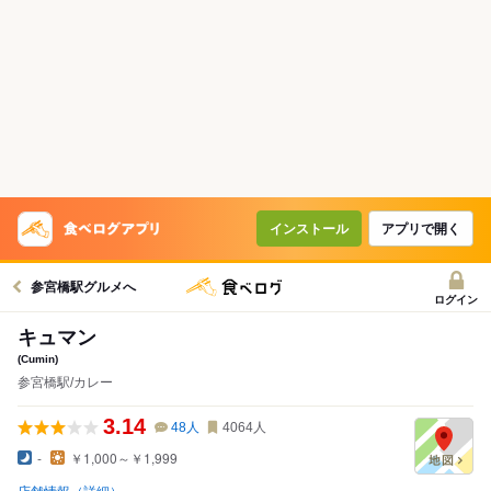
インストール
アプリで開く
参宮橋駅グルメへ
ログイン
キュマン
(Cumin)
参宮橋駅/カレー
3.14
48
人
4064
人
-
￥1,000～￥1,999