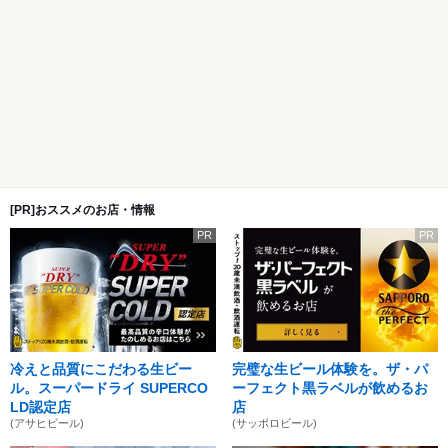
[PR]おススメのお店・情報
PR
PR
冷えと品質にこだわる生ビー
完璧な生ビール体験を。ザ・パ
ル。スーパードライ SUPERCO
ーフェクト黒ラベルが飲めるお
LD認定店
店
(アサヒビール)
(サッポロビール)