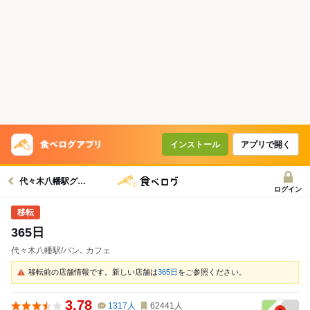
インストール
アプリで開く
代々木八幡駅グルメへ
ログイン
365日
代々木八幡駅/パン､ カフェ
移転前の店舗情報です。新しい店舗は
365日
をご参照ください。
3.78
1317
人
62441
人