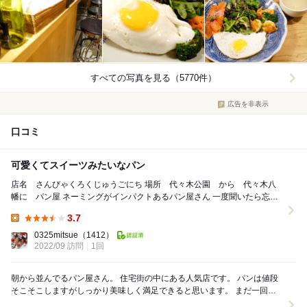
すべての写真を見る（5770件）
広告を非表示
口コミ
可愛くてスイーツみたいなパン
店名 さんびゃくろくじゅうごにち 場所 代々木公園 から 代々木八
幡に パン屋 ネーミングがインパクトあるパン屋さん 一度聞いたら忘れ
ない（笑） メディアにもよく出...
3.7
Lunch:
0325mitsue
（1412）
2022/09 訪問
1回
朝から並んでるパン屋さん。 住宅街の中にある人気店です。 パンは値段
そこそこしますがしっかり美味しく満足できると思います。 まだ一回訪
問しただけですが、朝のパン屋さん巡りロー...