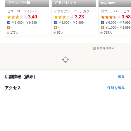
ワインバー繭
アドハビット
nephew
ビストロ、ワインバー、ダイニングバー
イタリアン、バー、カフェ
カフェ、バー、ビス
3.40
3.23
3.58
￥8,000～￥9,999
￥3,000～￥3,999
￥6,000～￥7,999
Dinner:
Dinner:
Dinner:
-
-
￥1,000～￥1,999
Lunch:
Lunch:
Lunch:
177人
87人
795人
広告を非表示
店舗情報（詳細）
編集
アクセス
住所を編集