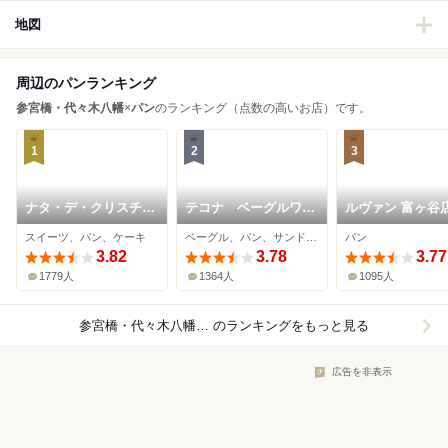
地図
周辺のパンランキング
参宮橋・代々木八幡
×
パン
のランキング（点数の高いお店）です。
1
2
3
ナタ・デ・クリスチア
テコナ ベーグルワー
ルヴァン 富ヶ谷
ノ
クス
スイーツ、パン、ケーキ
ベーグル、パン、サンドイッチ
パン
3.82
3.78
3.77
1779人
1364人
1095人
参宮橋・代々木八幡×パン
のランキングをもっと見る
広告を非表示