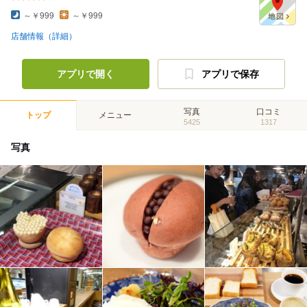
～￥999
～￥999
店舗情報（詳細）
アプリで開く
アプリで保存
写真
口コミ
トップ
メニュー
5425
1317
写真