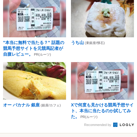
"本当に無料で当たる？" 話題の
うち山
(東銀座/懐石)
競馬予想サイトを元競馬記者が
自腹レビュー。
PR(ルーツ)
オー バカナル 銀座
Xで何度も見かける競馬予想サイ
(銀座/カフェ)
ト、本当に当たるのか試してみ
た。
PR(ルーツ)
Recommended by