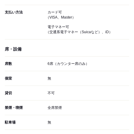
支払い方法
カード可
（VISA、Master）
電子マネー可
（交通系電子マネー（Suicaなど）、iD）
席・設備
席数
6席（カウンター席のみ）
個室
無
貸切
不可
禁煙・喫煙
全席禁煙
駐車場
無