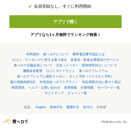
会員登録なし。すぐに利用開始
アプリで開く
アプリなら1ヶ月無料でランキング検索！
利用規約
食べログについて
携帯電話番号認証とは
口コミ・ランキングに対する取り組み
飲食店・飲食企業様向けサービス
食べログ店舗会員について
広告（メーカー・団体様等向け）について
機能改善要望
口コミガイドライン
食べログプレミアム
食べログプレミアム無料クーポン
ネット予約（リクエスト予約）
個人情報保護方針
外部送信（オプトアウト）
特定商取引法に基づく表記
推奨環境
ヘルプ・お問い合わせ
採用情報
企業情報
キーワード一覧
サイトマップ
チェーン一覧
言語：
English
简体中文
繁體中文
한국어
日本語
©Kakaku.com, Inc.