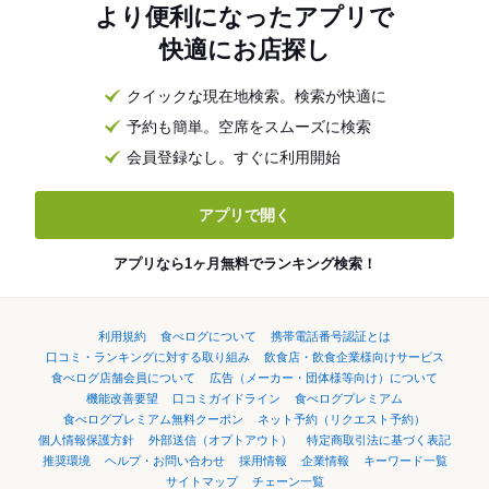
より便利になったアプリで
快適にお店探し
クイックな現在地検索。検索が快適に
予約も簡単。空席をスムーズに検索
会員登録なし。すぐに利用開始
アプリで開く
アプリなら1ヶ月無料でランキング検索！
利用規約
食べログについて
携帯電話番号認証とは
口コミ・ランキングに対する取り組み
飲食店・飲食企業様向けサービス
食べログ店舗会員について
広告（メーカー・団体様等向け）について
機能改善要望
口コミガイドライン
食べログプレミアム
食べログプレミアム無料クーポン
ネット予約（リクエスト予約）
個人情報保護方針
外部送信（オプトアウト）
特定商取引法に基づく表記
推奨環境
ヘルプ・お問い合わせ
採用情報
企業情報
キーワード一覧
サイトマップ
チェーン一覧