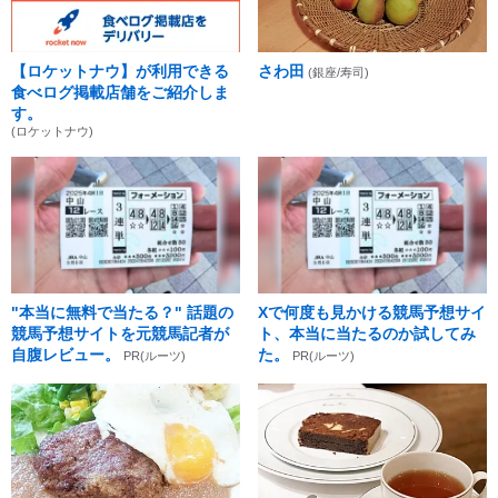
【ロケットナウ】が利用できる
さわ田
(銀座/寿司)
食べログ掲載店舗をご紹介しま
す。
(ロケットナウ)
"本当に無料で当たる？" 話題の
Xで何度も見かける競馬予想サイ
競馬予想サイトを元競馬記者が
ト、本当に当たるのか試してみ
自腹レビュー。
た。
PR(ルーツ)
PR(ルーツ)