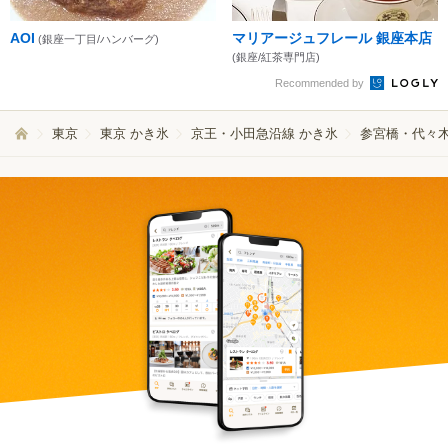
AOI
マリアージュフレール 銀座本店
(銀座一丁目/ハンバーグ)
(銀座/紅茶専門店)
Recommended by
東京
東京 かき氷
京王・小田急沿線 かき氷
参宮橋・代々木