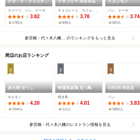
ナタ・デ・クリスチア
テオブロマ 渋谷本店
イエンセン
ノ
スイーツ、パン、ケーキ
チョコレート、カフェ、ケーキ
パン、ケーキ
3.82
3.76
3.74
1783人
849人
683人
参宮橋・代々木八幡×スイーツ
のランキングをもっと見る
周辺のお店ランキング
1
2
3
炭火焼 ゆうじ
特選髙坂鶏 克つ鳥
VIRON 渋谷店
ホルモン
焼き鳥
パン
4.20
4.01
3.83
2344人
111人
3983人
参宮橋・代々木八幡
のレストラン情報を見る