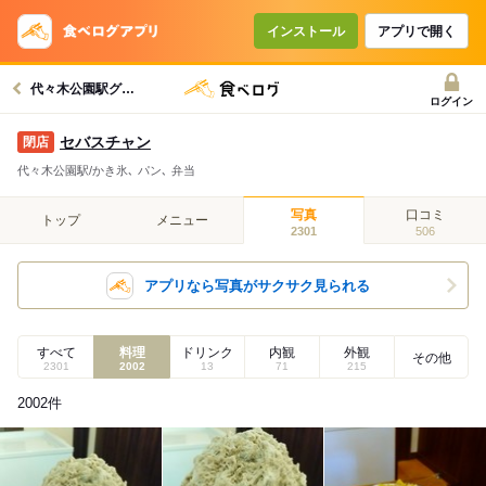
インストール
アプリで開く
代々木公園駅グルメへ
ログイン
セバスチャン
代々木公園駅/かき氷､ パン､ 弁当
写真
口コミ
トップ
メニュー
2301
506
アプリなら写真がサクサク見られる
すべて
料理
ドリンク
内観
外観
その他
2301
2002
13
71
215
2002
件