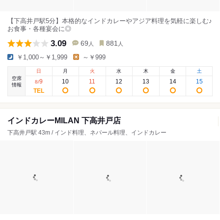
【下高井戸駅5分】本格的なインドカレーやアジア料理を気軽に楽しむ♪
お食事・各種宴会に◎
3.09
69
881
人
人
￥1,000～￥1,999
～￥999
日
月
火
水
木
金
土
空席
9
10
11
12
13
14
15
8
/
情報
インドカレーMILAN 下高井戸店
下高井戸駅 43m / インド料理、ネパール料理、インドカレー