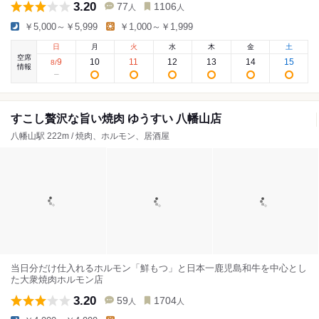
3.20
77
1106
人
人
￥5,000～￥5,999
￥1,000～￥1,999
日
月
火
水
木
金
土
空席
9
10
11
12
13
14
15
8
/
情報
すこし贅沢な旨い焼肉 ゆうすい 八幡山店
八幡山駅 222m / 焼肉、ホルモン、居酒屋
当日分だけ仕入れるホルモン「鮮もつ」と日本一鹿児島和牛を中心とし
た大衆焼肉ホルモン店
3.20
59
1704
人
人