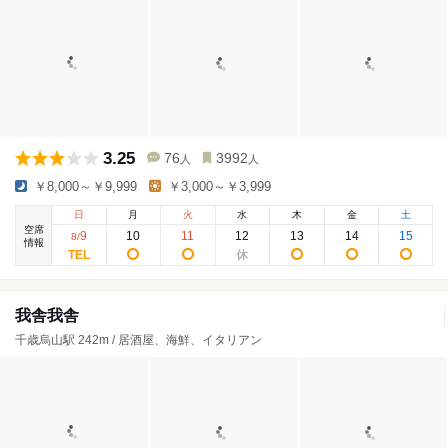
3.25
76
3992
人
人
￥8,000～￥9,999
￥3,000～￥3,999
日
月
火
水
木
金
土
空席
9
10
11
12
13
14
15
8
/
情報
我舎我舎
千歳烏山駅 242m / 居酒屋、海鮮、イタリアン