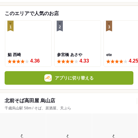
このエリアで人気のお店
1
2
3
鮨 西崎
参宮橋 あさや
ete
4.36
4.33
4.2
アプリに切り替える
北前そば高田屋 烏山店
千歳烏山駅 58m / そば、居酒屋、天ぷら