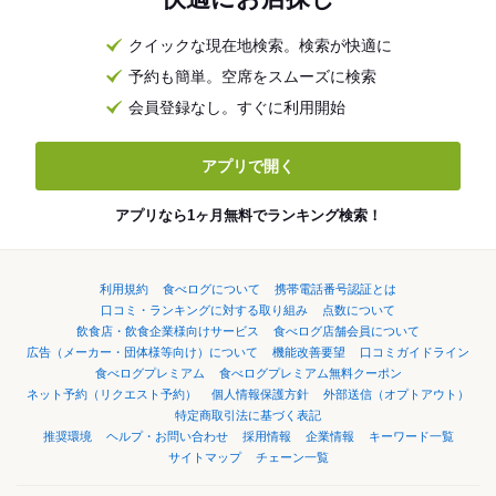
クイックな現在地検索。検索が快適に
予約も簡単。空席をスムーズに検索
会員登録なし。すぐに利用開始
アプリで開く
アプリなら1ヶ月無料でランキング検索！
利用規約
食べログについて
携帯電話番号認証とは
口コミ・ランキングに対する取り組み
点数について
飲食店・飲食企業様向けサービス
食べログ店舗会員について
広告（メーカー・団体様等向け）について
機能改善要望
口コミガイドライン
食べログプレミアム
食べログプレミアム無料クーポン
ネット予約（リクエスト予約）
個人情報保護方針
外部送信（オプトアウト）
特定商取引法に基づく表記
推奨環境
ヘルプ・お問い合わせ
採用情報
企業情報
キーワード一覧
サイトマップ
チェーン一覧