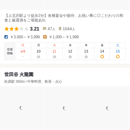
【上北沢駅より徒歩2分】各種宴会や接待、お祝い事に◎こだわりの和
食と厳選酒をご堪能あれ
3.21
47
1044
人
人
￥3,000～￥3,999
￥1,000～￥1,999
日
月
火
水
木
金
土
空席
9
10
11
12
13
14
15
8
/
情報
世田谷 火龍園
松原駅 360m / 中華料理、飲茶・点心