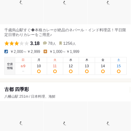
千歳烏山駅すぐ◆本格カレーが絶品のネパール・インド料理店！平日限
定日替わりカレーをご用意♪
3.18
78
1256
人
人
￥2,000～￥2,999
￥1,000～￥1,999
日
月
火
水
木
金
土
空席
9
10
11
12
13
14
15
8
/
情報
古都 四季彩
八幡山駅 251m / 日本料理、海鮮