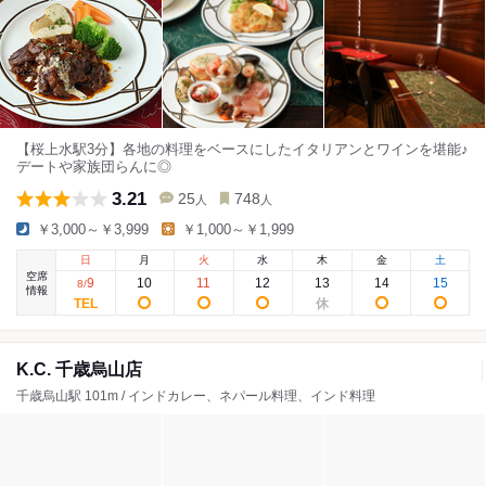
【桜上水駅3分】各地の料理をベースにしたイタリアンとワインを堪能♪
デートや家族団らんに◎
3.21
25
748
人
人
￥3,000～￥3,999
￥1,000～￥1,999
日
月
火
水
木
金
土
空席
9
10
11
12
13
14
15
8
/
情報
K.C. 千歳烏山店
千歳烏山駅 101m / インドカレー、ネパール料理、インド料理