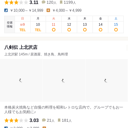
3.11
120
1199
人
人
￥10,000～￥14,999
￥4,000～￥4,999
日
月
火
水
木
金
土
空席
9
10
11
12
13
14
15
8
/
情報
八剣伝 上北沢店
上北沢駅 145m / 居酒屋、焼き鳥、鳥料理
本格炭火焼鳥など自慢の料理を昭和レトロな店内で。グループでもお一
人様でもお気軽に♪
3.03
21
181
人
人