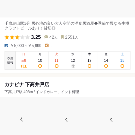
千歳烏山駅3分 居心地の良い大人空間の洋食居酒屋◆季節で異なる生樽
クラフトビールあり！貸切◎
3.25
42
2551
人
人
￥5,000～￥5,999
-
日
月
火
水
木
金
土
空席
9
10
11
12
13
14
15
8
/
情報
カナピナ 下高井戸店
下高井戸駅 408m / インドカレー、インド料理