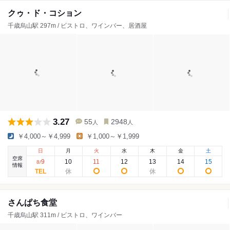
クゥ・ド・コション
千歳烏山駅 297m / ビストロ、ワインバー、居酒屋
3.27
55
2948
人
人
￥4,000～￥4,999
￥1,000～￥1,999
日
月
火
水
木
金
土
空席
9
10
11
12
13
14
15
8
/
情報
さんぱち食堂
千歳烏山駅 311m / ビストロ、ワインバー