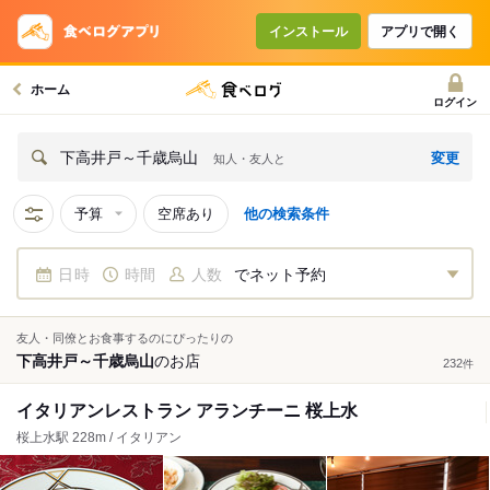
インストール
アプリで開く
ホーム
ログイン
変更
下高井戸～千歳烏山
知人・友人と
予算
空席あり
他の検索条件
日時
時間
人数
でネット予約
友人・同僚とお食事するのにぴったりの
下高井戸～千歳烏山
の
お店
232
件
イタリアンレストラン アランチーニ 桜上水
桜上水駅 228m / イタリアン