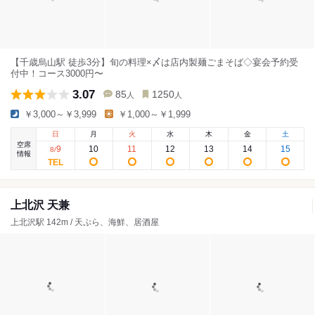
【千歳烏山駅 徒歩3分】旬の料理×〆は店内製麺ごまそば◇宴会予約受
付中！コース3000円〜
3.07
85
1250
人
人
￥3,000～￥3,999
￥1,000～￥1,999
日
月
火
水
木
金
土
空席
9
10
11
12
13
14
15
8
/
情報
上北沢 天兼
上北沢駅 142m / 天ぷら、海鮮、居酒屋