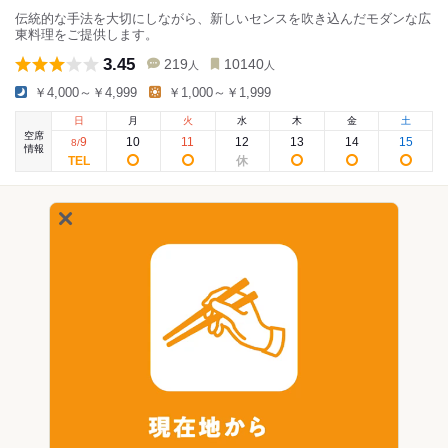
伝統的な手法を大切にしながら、新しいセンスを吹き込んだモダンな広
東料理をご提供します。
3.45
219
10140
人
人
￥4,000～￥4,999
￥1,000～￥1,999
日
月
火
水
木
金
土
空席
9
10
11
12
13
14
15
8
/
情報