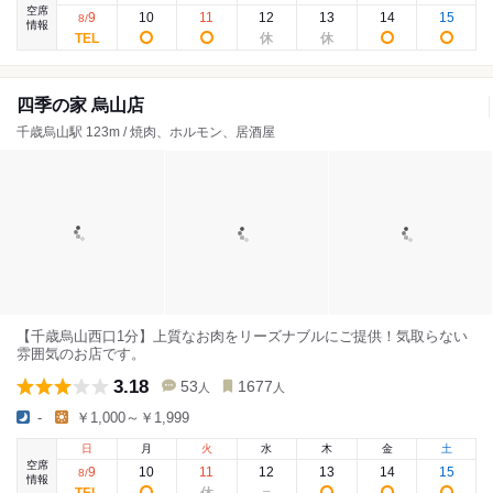
空席
9
10
11
12
13
14
15
8
/
情報
四季の家 烏山店
千歳烏山駅 123m / 焼肉、ホルモン、居酒屋
【千歳烏山西口1分】上質なお肉をリーズナブルにご提供！気取らない
雰囲気のお店です。
3.18
53
1677
人
人
-
￥1,000～￥1,999
日
月
火
水
木
金
土
空席
9
10
11
12
13
14
15
8
/
情報