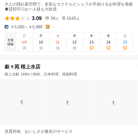
大人の隠れ家空間で、多彩なカクテルとシェフが手掛けるお料理を堪能
◆貸切可◎お一人様も大歓迎
3.09
38
1545
人
人
￥5,000～￥5,999
-
日
月
火
水
木
金
土
空席
9
10
11
12
13
14
15
8
/
情報
叙々苑 桜上水店
桜上水駅 168m / 焼肉、日本料理、韓国料理
良質吟味、おいしさが最良のサービス