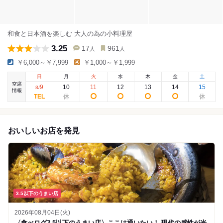
和食と日本酒を楽しむ 大人の為の小料理屋
3.25
17
961
人
人
￥6,000～￥7,999
￥1,000～￥1,999
日
月
火
水
木
金
土
空席
9
10
11
12
13
14
15
8
/
情報
おいしいお店を発見
3.5以下のうまい店
2026年08月04日(火)
〈食べログ3.5以下のうまい店〉ここは通いたい！ 現代の感性が光