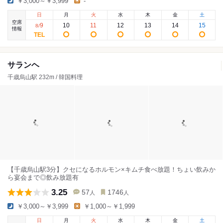
￥3,000～￥3,999
-
日
月
火
水
木
金
土
空席
9
10
11
12
13
14
15
8
/
情報
サランヘ
千歳烏山駅 232m / 韓国料理
【千歳烏山駅3分】クセになるホルモン×キムチ食べ放題！ちょい飲みか
ら宴会まで◎飲み放題有
3.25
57
1746
人
人
￥3,000～￥3,999
￥1,000～￥1,999
日
月
火
水
木
金
土