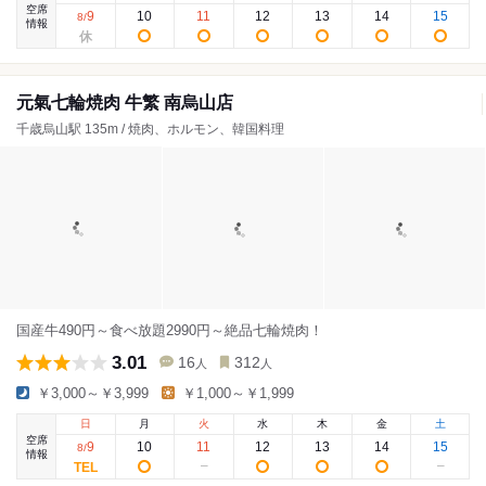
空席
9
10
11
12
13
14
15
8
/
情報
元氣七輪焼肉 牛繁 南烏山店
千歳烏山駅 135m / 焼肉、ホルモン、韓国料理
国産牛490円～食べ放題2990円～絶品七輪焼肉！
3.01
16
312
人
人
￥3,000～￥3,999
￥1,000～￥1,999
日
月
火
水
木
金
土
空席
9
10
11
12
13
14
15
8
/
情報