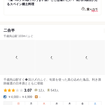
るスペイン郷土料理
二合半
千歳烏山駅 103m / ふぐ
千歳烏山駅すぐ◆活け〆のふぐ、旬菜を使った真心込めた逸品。利き酒
師厳選の日本酒とともに堪能
3.07
12
543
人
人
￥4,000～￥4,999
-
日
月
火
水
木
金
土