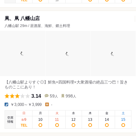
凧、凧 八幡山店
八幡山駅 29m / 居酒屋、海鮮、郷土料理
【八幡山駅よりすぐ◎】鮮魚×四国料理×大衆酒場の絶品三つ巴！旨き
ものここにあり！
3.14
59
998
人
人
￥3,000～￥3,999
-
日
月
火
水
木
金
土
空席
9
10
11
12
13
14
15
8
/
情報