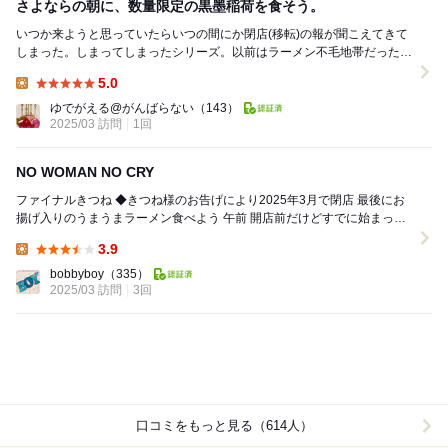
さよならの朝に、数量限定の黒墨稲荷を食そう。
いつか来ようと思っていたらいつの間にか閉店(移転)の報が聞こえてきて
しまった。しまってしまったシリーズ。以前はラーメン不毛地帯だった芦
花公園付近に評判の良いラーメン屋さんが一気に出...
5.0
Lunch:
ゆでがえる@がんばらない
（143）
2025/03 訪問
1回
NO WOMAN NO CRY
ファイナルきつね ◆きつね様のお告げにより2025年3月で閉店 最後にお
揚げ入りのうまうまラーメン食べよう 午前 開店前だけどすでに始まって
た 54人...
3.9
Lunch:
bobbyboy
（335）
2025/03 訪問
3回
口コミをもっと見る（614人）