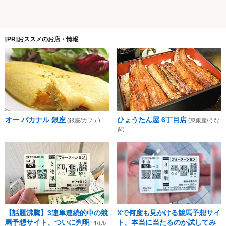
[PR]おススメのお店・情報
オー バカナル 銀座
ひょうたん屋 6丁目店
(銀座/カフェ)
(東銀座/うな
ぎ)
【話題沸騰】3連単連続的中の競
Xで何度も見かける競馬予想サイ
馬予想サイト、ついに判明
ト、本当に当たるのか試してみ
PR(ル