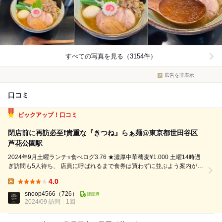
すべての写真を見る（3154件）
広告を非表示
口コミ
ピックアップ！口コミ
閉店前に再訪必至❗️貴重な『きつね』らぁ麺@東京都世田谷区
芦花公園駅
2024年9月土曜ランチ⭐️食べログ3.76 ★濃厚中華蕎麦¥1.000 土曜14時過
ぎ訪問も5人待ち、 店員に呼ばれるまで食券は買わずに並ぶよう案内があ
り、しばらくすると食券購入を促されたので、 ◾️濃厚中華蕎麦¥1.000
4.0
※特製は¥1.450 ※淡麗系と濃厚の2種類があ...
Lunch:
snoop4566
（726）
2024/09 訪問
1回