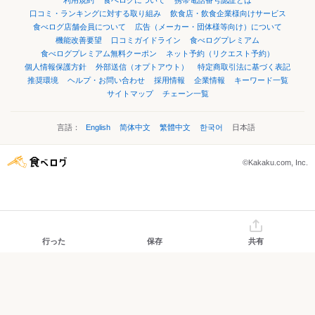
利用規約
食べログについて
携帯電話番号認証とは
口コミ・ランキングに対する取り組み
飲食店・飲食企業様向けサービス
食べログ店舗会員について
広告（メーカー・団体様等向け）について
機能改善要望
口コミガイドライン
食べログプレミアム
食べログプレミアム無料クーポン
ネット予約（リクエスト予約）
個人情報保護方針
外部送信（オプトアウト）
特定商取引法に基づく表記
推奨環境
ヘルプ・お問い合わせ
採用情報
企業情報
キーワード一覧
サイトマップ
チェーン一覧
言語：
English
简体中文
繁體中文
한국어
日本語
©Kakaku.com, Inc.
行った
保存
共有