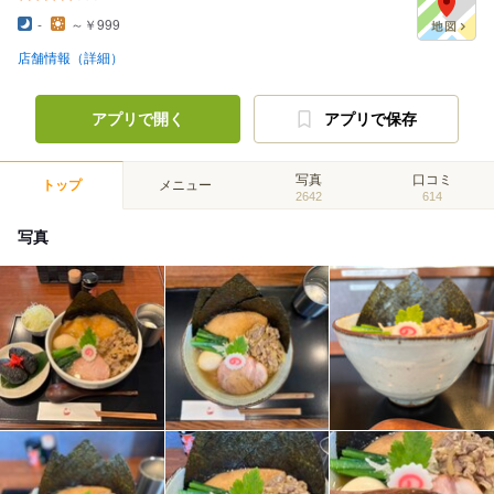
-
～￥999
店舗情報（詳細）
アプリで開く
アプリで保存
写真
口コミ
トップ
メニュー
2642
614
写真