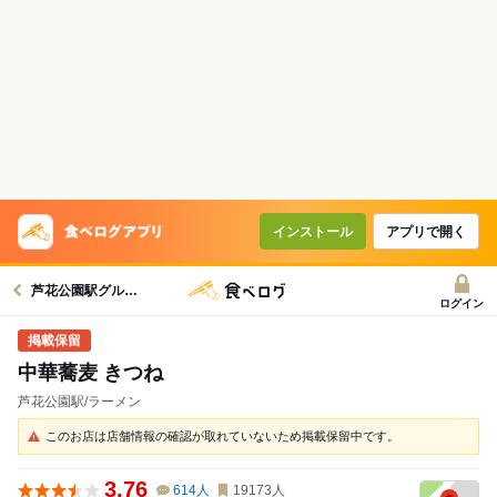
インストール
アプリで開く
芦花公園駅グルメへ
ログイン
中華蕎麦 きつね
芦花公園駅/ラーメン
このお店は店舗情報の確認が取れていないため掲載保留中です。
3.76
614
人
19173
人