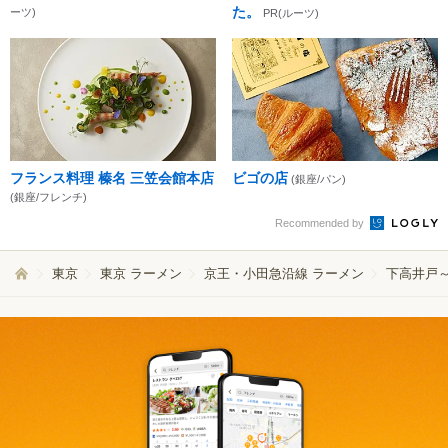
た。
ーツ)
PR(ルーツ)
フランス料理 榛名 三笠会館本店
ビゴの店
(銀座/パン)
(銀座/フレンチ)
Recommended by
東京
東京 ラーメン
京王・小田急沿線 ラーメン
下高井戸～