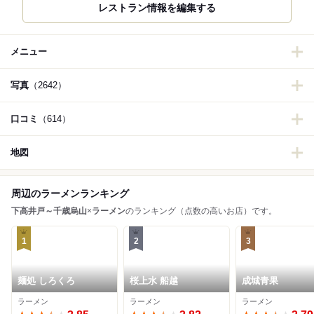
メニュー
写真
（2642）
口コミ
（614）
地図
周辺のラーメンランキング
下高井戸～千歳烏山
×
ラーメン
のランキング（点数の高いお店）です。
1
2
3
麺処 しろくろ
桜上水 船越
成城青果
ラーメン
ラーメン
ラーメン