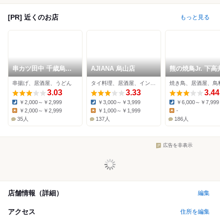
[PR] 近くのお店
もっと見る
串カツ田中 千歳烏山
AJIANA 烏山店
熊の焼鳥Jr.
店
串揚げ、居酒屋、うどん
タイ料理、居酒屋、インド料理
焼き鳥、居酒屋、鳥
3.03
3.33
3.44
￥2,000～￥2,999
￥3,000～￥3,999
￥6,000～￥7,999
Dinner:
Dinner:
Dinner:
￥2,000～￥2,999
￥1,000～￥1,999
-
Lunch:
Lunch:
Lunch:
35人
137人
186人
広告を非表示
店舗情報（詳細）
編集
アクセス
住所を編集