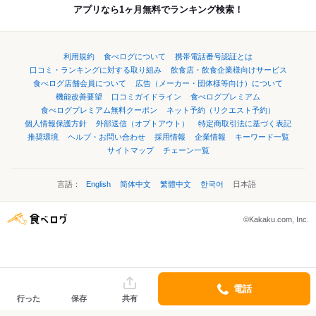
アプリなら1ヶ月無料でランキング検索！
利用規約
食べログについて
携帯電話番号認証とは
口コミ・ランキングに対する取り組み
飲食店・飲食企業様向けサービス
食べログ店舗会員について
広告（メーカー・団体様等向け）について
機能改善要望
口コミガイドライン
食べログプレミアム
食べログプレミアム無料クーポン
ネット予約（リクエスト予約）
個人情報保護方針
外部送信（オプトアウト）
特定商取引法に基づく表記
推奨環境
ヘルプ・お問い合わせ
採用情報
企業情報
キーワード一覧
サイトマップ
チェーン一覧
言語：
English
简体中文
繁體中文
한국어
日本語
©Kakaku.com, Inc.
電話
行った
保存
共有