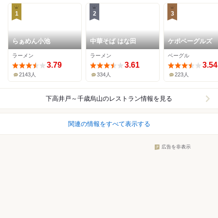
1
2
3
らぁめん小池
中華そば はな田
ケポベーグルズ
ラーメン
ラーメン
ベーグル
3.79
3.61
3.54
2143人
334人
223人
下高井戸～千歳烏山
のレストラン情報を見る
関連の情報をすべて表示する
広告を非表示