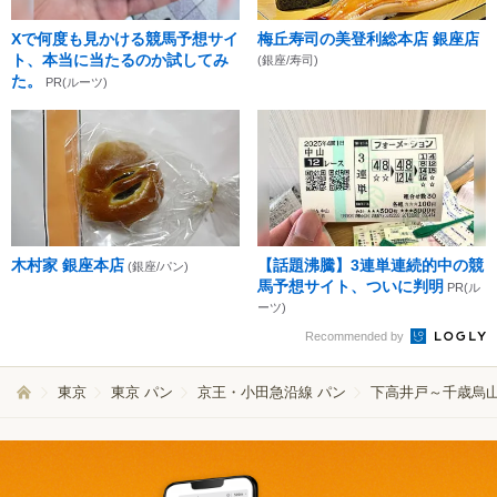
Xで何度も見かける競馬予想サイ
梅丘寿司の美登利総本店 銀座店
ト、本当に当たるのか試してみ
(銀座/寿司)
た。
PR(ルーツ)
木村家 銀座本店
【話題沸騰】3連単連続的中の競
(銀座/パン)
馬予想サイト、ついに判明
PR(ル
ーツ)
Recommended by
東京
東京 パン
京王・小田急沿線 パン
下高井戸～千歳烏山