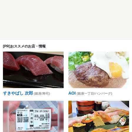
[PR]おススメのお店・情報
すきやばし 次郎
AOI
(銀座/寿司)
(銀座一丁目/ハンバーグ)