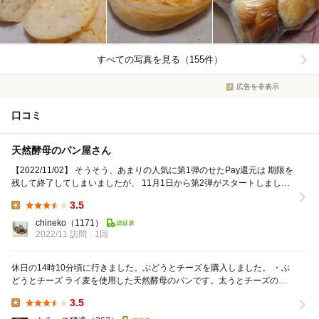
すべての写真を見る（155件）
広告を非表示
口コミ
天然酵母のパン屋さん
【2022/11/02】 そうそう、あまりの人気に第1弾のせたPay還元は 期限を
残して終了してしまいましたが、 11月1日から第2弾がスタートしまし
た！ なのでお支払いは...
3.5
Lunch:
chineko
（1171）
2022/11 訪問
1回
休日の14時10分頃に行きました。ぶどうとチーズを購入しました。 ・ぶ
どうとチーズ ライ麦を使用した天然酵母のパンです。太うとチーズの組
み合わせは、あまり食べたことなかった...
3.5
Lunch: