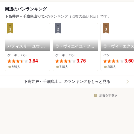
周辺のパンランキング
下高井戸～千歳烏山
×
パン
のランキング（点数の高いお店）です。
1
2
3
パティスリー ユウ サ
ラ・ヴィエイユ・フラ
ラ・ヴィ・エク
サゲ
ンス 本店
ズ
ケーキ、パン
ケーキ、パン
パン
3.84
3.76
3.60
869人
710人
208人
下高井戸～千歳烏山×パン
のランキングをもっと見る
広告を非表示