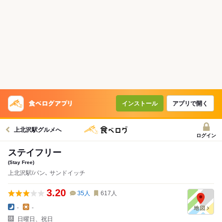
インストール
アプリで開く
上北沢駅グルメへ
ログイン
ステイフリー
(Stay Free)
上北沢駅/パン､ サンドイッチ
3.20
35
人
617
人
-
-
日曜日、祝日