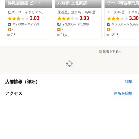
洋風居酒屋 ビスト
八剣伝 上北沢店
チーズ料理専門店
ロ・ド・ラペ
くらダイニング
ビストロ、イタリアン、居酒屋
居酒屋、焼き鳥、鳥料理
3.03
3.03
3.38
￥2,000～￥2,999
￥3,000～￥3,999
￥5,000～￥5,999
Dinner:
Dinner:
Dinner:
-
-
-
Lunch:
Lunch:
Lunch:
7人
21人
121人
広告を非表示
店舗情報（詳細）
編集
アクセス
住所を編集