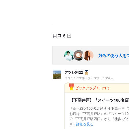
口コミ
？
好みのあう人を
アツシ0422
口コミ 1,822件
フォロワー 3,952人
ピックアップ！口コミ
【下高井戸】『スイーツ100名店
『食べログ100名店巡りIN 下高井戸
お店は『下高井戸駅』の『スイーツ10
◇『下高井戸駅西口』から『徒歩で3分
車...
詳細を見る