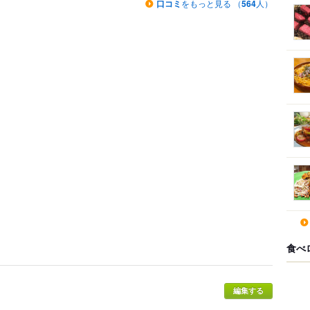
口コミ
をもっと見る （
564
人）
食べ