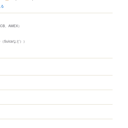
見る
、JCB、AMEX）
Suicaなど））