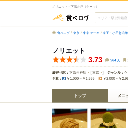
ノリエット - 下高井戸（ケーキ）
食べログ
食べログ
東京
東京 ケーキ
京王・小田急沿線
ノリエット
3.73
564
人
最寄り駅：
下高井戸駅
[
東京
]
ジャンル：
ケ
予算：
￥1,000～￥1,999
￥2,000～￥2,9
トップ
メニ