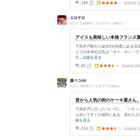
2025/02
？
186
エロテロ
口コミ 2,529件
フォロワー 1,862人
アイスも美味しい本格フランス
下高井戸駅から徒歩3分程度にある当店
ェフの永井紀之氏は『オー・ボン・ヴ
行...
詳細を見る
2026/06 訪
？
62
腹ペコriri
口コミ 603件
フォロワー 2,609人
昔から人気の街のケーキ屋さん
下高井戸に行ったついでに、「パティ
ら歩いてすぐの場所にある、昔から人気
細を見る
2026/06
？
210