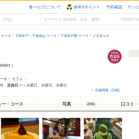
食べログについて
保有Vポイント
予約確認
行っ
 ケーキ
下高井戸～千歳烏山 ケーキ
下高井戸駅 ケーキ
ノリエット
20803
人
ーキ
カフェ
定休日
：
火曜日、水曜日、木曜日
99
店舗情報（詳細）
ュー・コース
写真
口コミ
2701