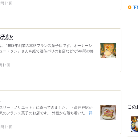
 訪問
1回
下
菓子店✨
。 1993年創業の本格フランス菓子店です。オーナーシ
ュー・タン』さんを経て渡仏パリの名店などで6年間の修
問
1回
。
この
スリー・ノリエット」に寄ってきました。 下高井戸駅か
のフランス菓子のお店です。 外観から落ち着いた...
詳
 訪問
1回