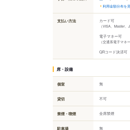
利用金額分布を
カード可
支払い方法
（VISA、Master
電子マネー可
（交通系電子マネー（
QRコード決済可
席・設備
無
個室
不可
貸切
全席禁煙
禁煙・喫煙
無
駐車場