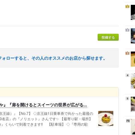
1
2
投稿する
3
フォローすると、その人のオススメのお店から探せます。
4
5
✨』『扉を開けるとスイーツの世界が広がる...
（京王線）』【No.7】 ◇京王線1日乗車券で向かった最後の
0名店』の『ノリエット』さんです✨ 【最寄り駅・場所】
』くらいで到着できます‼️ 【駐車場】 ◇『専用の駐