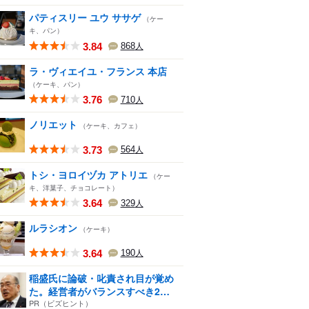
パティスリー ユウ ササゲ
（ケー
キ、パン）
3.84
868
人
ラ・ヴィエイユ・フランス 本店
（ケーキ、パン）
3.76
710
人
ノリエット
（ケーキ、カフェ）
3.73
564
人
トシ・ヨロイヅカ アトリエ
（ケー
キ、洋菓子、チョコレート）
3.64
329
人
ルラシオン
（ケーキ）
3.64
190
人
稲盛氏に論破・叱責され目が覚め
た。経営者がバランスすべき2
つ...
PR（ビズヒント）