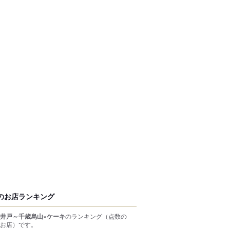
のお店ランキング
井戸～千歳烏山×ケーキ
のランキング
（点数の
お店）
です。