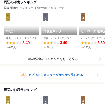
周辺の洋食ランキング
笹塚
×
洋食
のランキング（点数の高いお店）です。
1
2
3
ロビン
洋食屋マック
ヒーローズ 笹塚
洋食、パスタ、オムライス
洋食、ハンバーグ、コロッケ
3.49
3.49
3.39
665人
461人
223人
笹塚×洋食
のランキングをもっと見る
アプリならメニューがサクサク見られる
周辺のお店ランキング
1
2
3