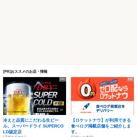
[PR]おススメのお店・情報
PR
PR
冷えと品質にこだわる生ビー
【ロケットナウ】が利用できる
ル。スーパードライ SUPERCO
食べログ掲載店舗をご紹介しま
LD認定店
す。
(アサヒビール)
(ロケットナウ)