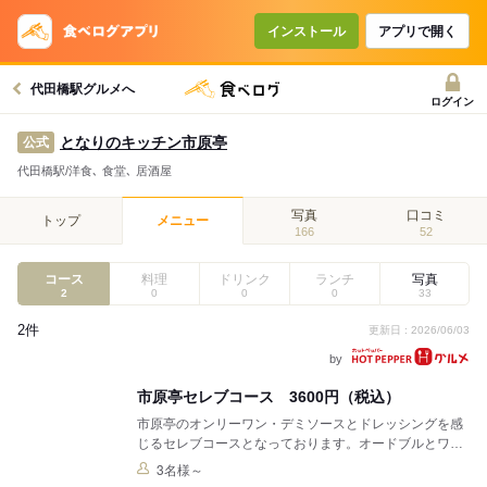
コースで使えるクーポン
戻る
インストール
アプリで開く
代田橋駅グルメへ
クーポンを利用せず予約する
ログイン
となりのキッチン市原亭
公式
代田橋駅/洋食､ 食堂､ 居酒屋
写真
口コミ
トップ
メニュー
166
52
コース
料理
ドリンク
ランチ
写真
2
0
0
0
33
2件
更新日 : 2026/06/03
by
市原亭セレブコース 3600円（税込）
市原亭のオンリーワン・デミソースとドレッシングを感
じるセレブコースとなっております。オードブルとワ…
3名様～