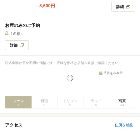
3,600
円
詳細
お席のみのご予約
1名様～
詳細
税込金額か否か不明の価格です。正確な価格は店舗へ直接ご確認ください。
広告を非表示
コース
料理
ドリンク
ランチ
写真
2
0
0
0
33
アクセス
住所を編集