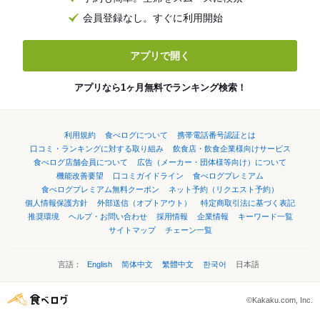
会員登録なし。すぐに利用開始
アプリで開く
アプリなら1ヶ月無料でランキング検索！
利用規約
食べログについて
携帯電話番号認証とは
口コミ・ランキングに対する取り組み
飲食店・飲食企業様向けサービス
食べログ店舗会員について
広告（メーカー・団体様等向け）について
機能改善要望
口コミガイドライン
食べログプレミアム
食べログプレミアム無料クーポン
ネット予約（リクエスト予約）
個人情報保護方針
外部送信（オプトアウト）
特定商取引法に基づく表記
推奨環境
ヘルプ・お問い合わせ
採用情報
企業情報
キーワード一覧
サイトマップ
チェーン一覧
言語：
English
简体中文
繁體中文
한국어
日本語
©Kakaku.com, Inc.