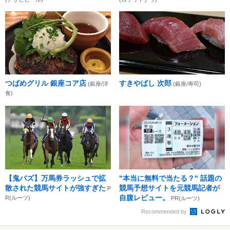
つばめグリル 銀座コア店
すきやばし 次郎
(銀座/洋
(銀座/寿司)
食)
【鬼バズ】万馬券ラッシュで拡
"本当に無料で当たる？" 話題の
散された競馬サイトが強すぎた
競馬予想サイトを元競馬記者が
P
自腹レビュー。
R(ルーツ)
PR(ルーツ)
Recommended by