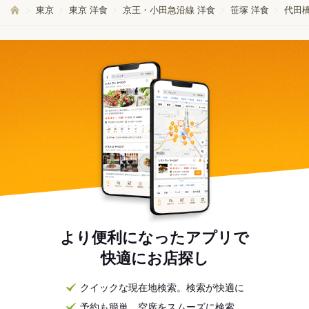
東京
東京 洋食
京王・小田急沿線 洋食
笹塚 洋食
代田橋
より便利になったアプリで
快適にお店探し
クイックな現在地検索。検索が快適に
予約も簡単。空席をスムーズに検索