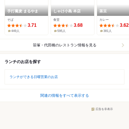
手打蕎麦 まるやま
しゃけ小島 本店
茶豆
そば
食堂
カレー
3.71
3.68
3.62
449人
595人
381人
笹塚・代田橋
のレストラン情報を見る
ランチのお店を探す
ランチができる日曜営業のお店
関連の情報をすべて表示する
広告を非表示