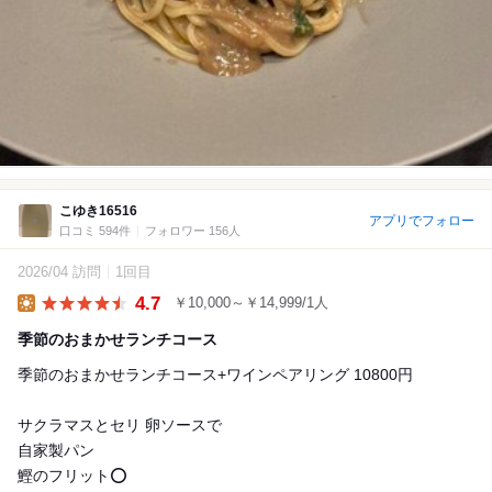
こゆき16516
アプリでフォロー
口コミ 594件
フォロワー 156人
2026/04 訪問
1回目
4.7
￥10,000～￥14,999/1人
Lunch
季節のおまかせランチコース
季節のおまかせランチコース+ワインペアリング 10800円
サクラマスとセリ 卵ソースで
自家製パン
鰹のフリット⭕️