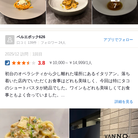
7
ベルエポック626
アプリでフォロー
口コミ 139件
フォロワー 24人
2025/12 訪問
1回目
3.8
￥10,000～￥14,999/1人
Dinner
初台のオペラシティから少し離れた場所にあるイタリアン。落ち
着いた店内でいただくお食事はどれも美味しく、今回は特にタコ
のショートパスタが絶品でした。ワインもどれも美味しくてお食
事ともよく合っていました。...
詳細を見る