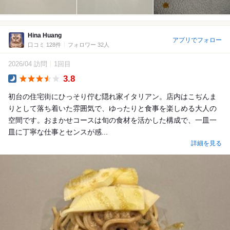
Hina Huang
アプリでフォロー
口コミ 128件
フォロワー 32人
2026/04 訪問
1回目
3.8
Dinner
初台の住宅街にひっそり佇む隠れ家イタリアン。店内はこぢんま
りとして落ち着いた雰囲気で、ゆったりと食事を楽しめる大人の
空間です。おまかせコースは旬の食材を活かした構成で、一皿一
皿に丁寧な仕事とセンスが感...
詳細を見る