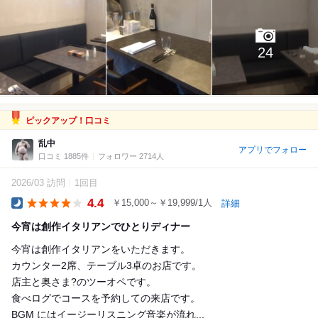
24
ピックアップ！口コミ
乱中
アプリでフォロー
口コミ 1885件
フォロワー 2714人
2026/03 訪問
1回目
4.4
￥15,000～￥19,999/1人
詳細
Dinner
今宵は創作イタリアンでひとりディナー
今宵は創作イタリアンをいただきます。
カウンター2席、テーブル3卓のお店です。
店主と奥さま?のツーオペです。
食べログでコースを予約しての来店です。
BGM にはイージーリスニング音楽が流れ...