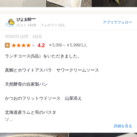
ぴよ太郎***
アプリでフォロー
口コミ 141件
フォロワー 13人
2026/03 訪問
1回目
4.2
￥5,000～￥5,999/1人
Lunch
ランチコース(5品）をいただきました。
真鯛とホワイトアスパラ サワークリームソース
天然酵母の自家製パン
かつおのフリットウドソース 山菜添え
北海道産ラムと筍のパスタ
ソ...
詳細を見る