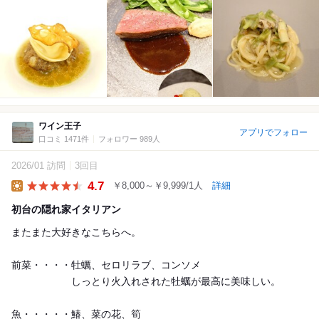
ワイン王子
アプリでフォロー
口コミ 1471件
フォロワー 989人
2026/01 訪問
3回目
4.7
￥8,000～￥9,999/1人
詳細
Lunch
初台の隠れ家イタリアン
またまた大好きなこちらへ。
前菜・・・・牡蠣、セロリラブ、コンソメ
しっとり火入れされた牡蠣が最高に美味しい。
魚・・・・・鰆、菜の花、筍