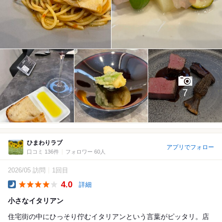
7
ひまわりラブ
アプリでフォロー
口コミ 136件
フォロワー 60人
2026/05 訪問
1回目
4.0
詳細
Dinner
小さなイタリアン
住宅街の中にひっそり佇むイタリアンという言葉がピッタリ。店