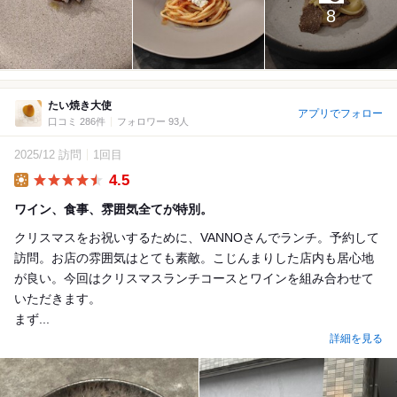
8
たい焼き大使
アプリでフォロー
口コミ 286件
フォロワー 93人
2025/12 訪問
1回目
4.5
Lunch
ワイン、食事、雰囲気全てが特別。
クリスマスをお祝いするために、VANNOさんでランチ。予約して
訪問。お店の雰囲気はとても素敵。こじんまりした店内も居心地
が良い。今回はクリスマスランチコースとワインを組み合わせて
いただきます。
まず...
詳細を見る