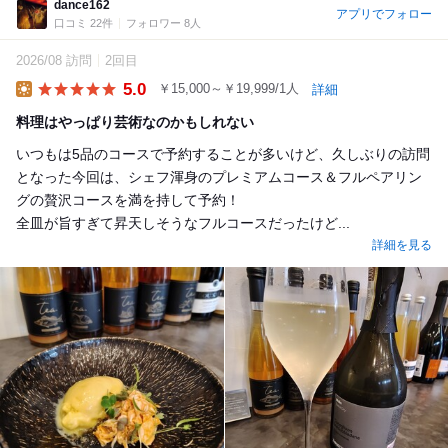
dance162
アプリでフォロー
口コミ 22件
フォロワー 8人
2026/08 訪問
2回目
5.0
￥15,000～￥19,999/1人
詳細
Lunch
料理はやっぱり芸術なのかもしれない
いつもは5品のコースで予約することが多いけど、久しぶりの訪問
となった今回は、シェフ渾身のプレミアムコース＆フルペアリン
グの贅沢コースを満を持して予約！
全皿が旨すぎて昇天しそうなフルコースだったけど...
詳細を見る