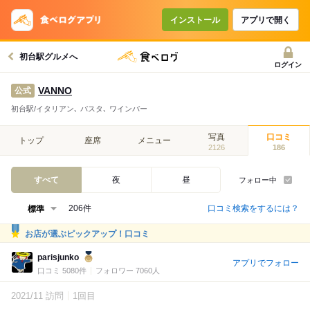
インストール
アプリで開く
初台駅グルメへ
ログイン
VANNO
公式
初台駅/イタリアン､ パスタ､ ワインバー
写真
口コミ
トップ
座席
メニュー
2126
186
すべて
夜
昼
フォロー中
口コミ検索をするには？
206件
お店が選ぶピックアップ！口コミ
parisjunko
アプリでフォロー
口コミ 5080件
フォロワー 7060人
2021/11 訪問
1回目