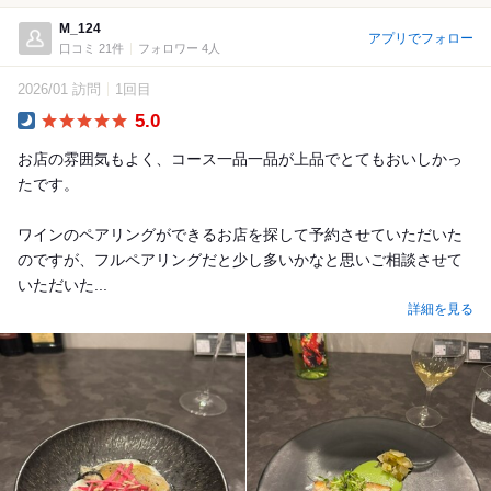
M_124
アプリでフォロー
口コミ 21件
フォロワー 4人
2026/01 訪問
1回目
5.0
Dinner
お店の雰囲気もよく、コース一品一品が上品でとてもおいしかっ
たです。
ワインのペアリングができるお店を探して予約させていただいた
のですが、フルペアリングだと少し多いかなと思いご相談させて
いただいた...
詳細を見る