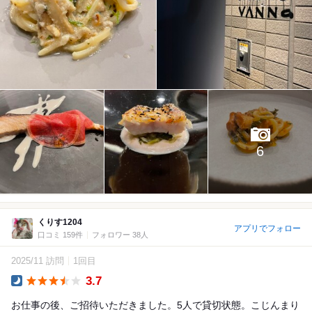
6
くりす1204
アプリでフォロー
口コミ 159件
フォロワー 38人
2025/11 訪問
1回目
3.7
Dinner
お仕事の後、ご招待いただきました。5人で貸切状態。こじんまり