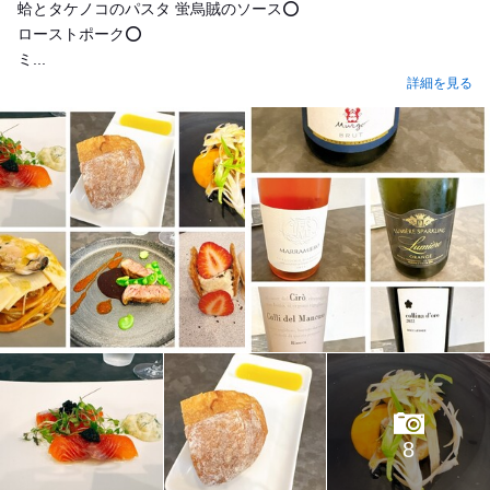
蛤とタケノコのパスタ 蛍烏賊のソース⭕️
ローストポーク⭕️
ミ...
詳細を見る
8