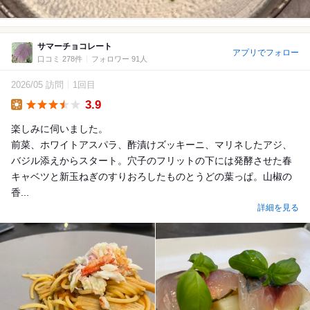
サマーチョコレート
アプリでフォロー
口コミ 278件
フォロワー 91人
2026/05 訪問
1回目
3.9
Lunch
楽しみに伺いました。
前菜、ホワイトアスパラ、酢漬けズッキーニ、マリネしたアジ、
バジル添えからスタート。穴子のフリットの下には発酵させた春
キャベツと新玉ねぎのすりおろしたものとうどの葉っぱ。山椒の
香...
詳細を見る