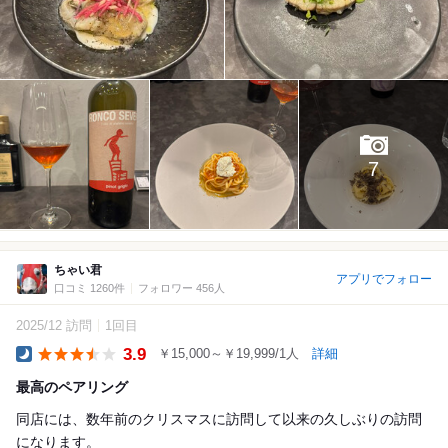
7
ちゃい君
アプリでフォロー
口コミ 1260件
フォロワー 456人
2025/12 訪問
1回目
3.9
￥15,000～￥19,999/1人
詳細
Dinner
最高のペアリング
同店には、数年前のクリスマスに訪問して以来の久しぶりの訪問
になります。