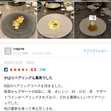
6
cogy.ha
アプリでフォロー
口コミ 33件
フォロワー 12人
2026/02 訪問
3回目
4.5
詳細
Dinner
やはりペアリングも最高でした
6品のペアリングコースを頂きました。
前菜からデザートの6品に、泡．オレンジ．白．ロゼ．赤．デザー
トワインがペアリングされており、どれも素晴らしいマリアージ
ュでした。
旬の素材を使って考え尽くされ...