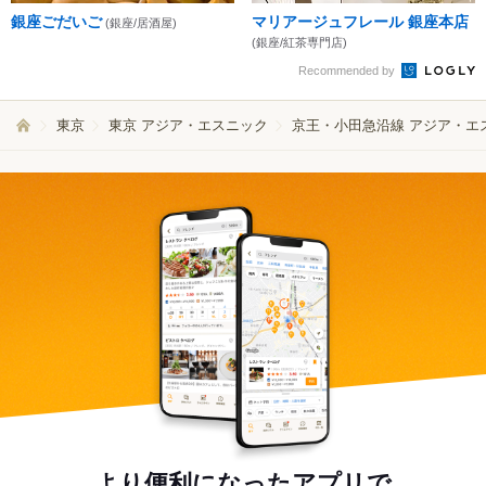
銀座ごだいご
マリアージュフレール 銀座本店
(銀座/居酒屋)
(銀座/紅茶専門店)
Recommended by
東京
東京 アジア・エスニック
京王・小田急沿線 アジア・エ
より便利になったアプリで