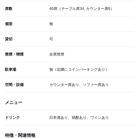
席数
40席（テーブル席34, カウンター席6）
個室
無
貸切
可
禁煙・喫煙
全席禁煙
駐車場
無（近隣にコインパーキングあり）
空間・設備
カウンター席あり、ソファー席あり
メニュー
ドリンク
日本酒あり、焼酎あり、ワインあり
特徴・関連情報