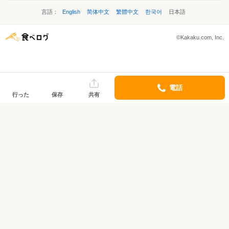
言語：
English
简体中文
繁體中文
한국어
日本語
©Kakaku.com, Inc.
電話
行った
保存
共有