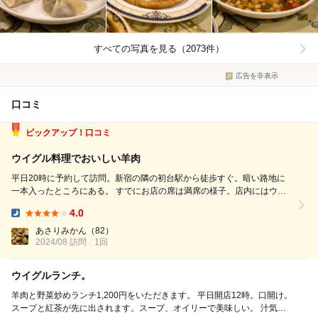
すべての写真を見る（2073件）
広告を非表示
口コミ
ピックアップ！口コミ
ウイグル料理でおいしい羊肉
平日20時に予約して訪問。新宿の隣の初台駅から徒歩すぐ。暗い路地に
一本入ったところにある。 すでにお店の席は満席の様子。店内にはウイ
グル関連の置物や本がいっぱい飾ってある。音楽はウイグルの民族曲？
4.0
席ではQRコード注文。 事前に美味しいと口コミにあった料理を頼んだ。
Dinner:
厨房では４人体制で料...
あさりみかん
（82）
2024/08 訪問
1回
ウイグルランチ。
羊肉と野菜炒めランチ1,200円をいただきます。 平日開店12時。口開け。
スープと紅茶が先に出されます。スープ、オイリーで美味しい。 汁気た