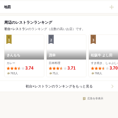
地図
周辺のレストランランキング
初台
×
レストラン
のランキング（点数の高いお店）です。
1
2
3
きんもち
茂幸
松阪牛 よし田
カレー
日本料理
3.74
3.71
3.70
763人
75人
768人
初台×レストラン
のランキングをもっと見る
広告を非表示