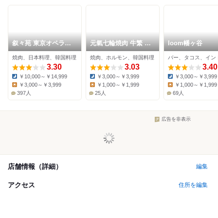
叙々苑 東京オペラシ
元氣七輪焼肉 牛繁 初
loom幡ヶ谷
ティ５３店
台店
焼肉、日本料理、韓国料理
焼肉、ホルモン、韓国料理
バー、タコス、イン
3.30
3.03
3.40
￥10,000～￥14,999
￥3,000～￥3,999
￥3,000～￥3,999
Dinner:
Dinner:
Dinner:
￥3,000～￥3,999
￥1,000～￥1,999
￥1,000～￥1,999
Lunch:
Lunch:
Lunch:
397人
25人
69人
広告を非表示
店舗情報（詳細）
編集
アクセス
住所を編集