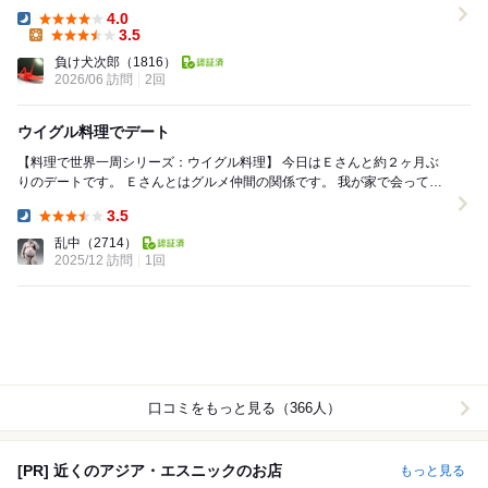
っぷりの炒め物。スプーンでごはん...
4.0
Dinner:
3.5
Lunch:
負け犬次郎
（1816）
2026/06 訪問
2回
ウイグル料理でデート
【料理で世界一周シリーズ：ウイグル料理】 今日はＥさんと約２ヶ月ぶ
りのデートです。 Ｅさんとはグルメ仲間の関係です。 我が家で会って、
ふたりで一緒にたくさん運動してお腹を...
3.5
Dinner:
乱中
（2714）
2025/12 訪問
1回
口コミをもっと見る（366人）
[PR] 近くのアジア・エスニックのお店
もっと見る