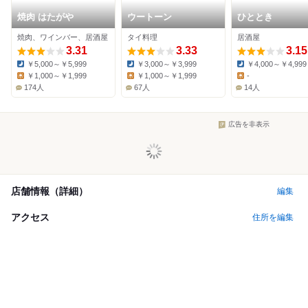
焼肉 はたがや
ウートーン
ひととき
焼肉、ワインバー、居酒屋
タイ料理
居酒屋
3.31
3.33
3.15
￥5,000～￥5,999
￥3,000～￥3,999
￥4,000～￥4,999
Dinner:
Dinner:
Dinner:
￥1,000～￥1,999
￥1,000～￥1,999
-
Lunch:
Lunch:
Lunch:
174人
67人
14人
広告を非表示
店舗情報（詳細）
編集
アクセス
住所を編集