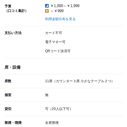
￥1,000～￥1,999
予算
（口コミ集計）
～￥999
利用金額分布を見る
支払い方法
カード不可
電子マネー可
QRコード決済可
席・設備
席数
11席（カウンター３席 小さなテーブル２つ）
個室
無
貸切
可（20人以下可）
禁煙・喫煙
全席禁煙