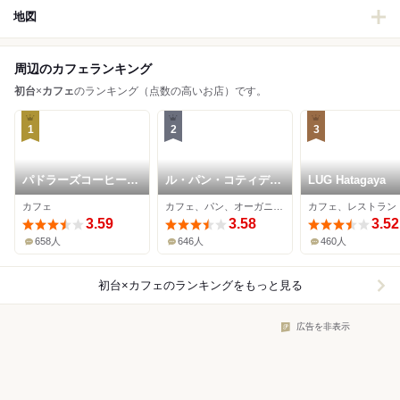
地図
周辺のカフェランキング
初台
×
カフェ
のランキング（点数の高いお店）です。
1
2
3
パドラーズコーヒー
ル・パン・コティディ
LUG Hatagaya
西原本店
アン 東京オペラシテ
カフェ
カフェ、パン、オーガニック
カフェ、レストラン
ィ店
3.59
3.58
3.52
658人
646人
460人
初台×カフェ
のランキングをもっと見る
広告を非表示