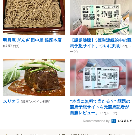
明月庵 ぎんざ 田中屋 銀座本店
【話題沸騰】3連単連続的中の競
馬予想サイト、ついに判明
(銀座/そば)
PR(ル
ーツ)
スリオラ
"本当に無料で当たる？" 話題の
(銀座/スペイン料理)
競馬予想サイトを元競馬記者が
自腹レビュー。
PR(ルーツ)
Recommended by