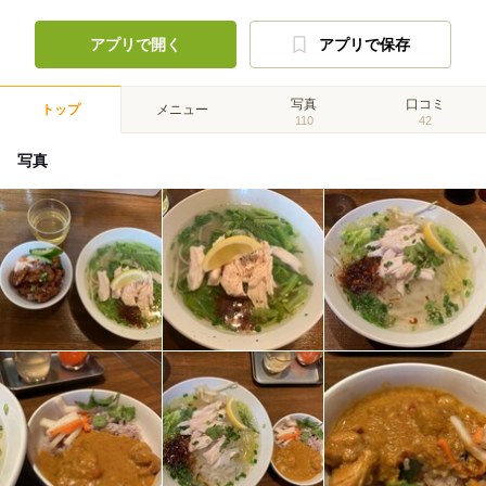
アプリで開く
アプリで保存
写真
口コミ
トップ
メニュー
110
42
写真