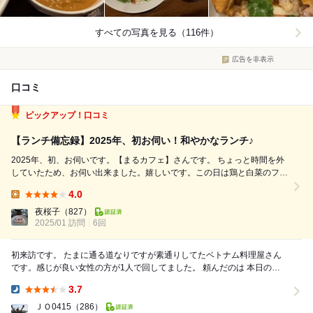
すべての写真を見る（116件）
広告を非表示
口コミ
ピックアップ！口コミ
【ランチ備忘録】2025年、初お伺い！和やかなランチ♪
2025年、初、お伺いです。【まるカフェ】さんです。 ちょっと時間を外
していたため、お伺い出来ました。嬉しいです。この日は鶏と白菜のフォ
ーと、かぼちゃのカレー。いつも通り、フォートミニご飯のセット、
4.0
1,000円です。 ちょっとだけオペレーションが変わったのは、お茶がセル
Lunch:
フになってたこと。 ...
夜桜子
（827）
2025/01 訪問
6回
初来訪です。 たまに通る道なりですが素通りしてたベトナム料理屋さん
です。感じが良い女性の方が1人で回してました。 頼んだのは 本日のフ
ォー 鳥むね空芯菜のフォー ご飯...
3.7
Dinner:
ＪＯ0415
（286）