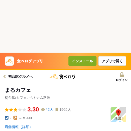
インストール
アプリで開く
初台駅グルメへ
ログイン
まるカフェ
初台駅/カフェ､ ベトナム料理
3.30
42
人
1965
人
-
～￥999
店舗情報（詳細）