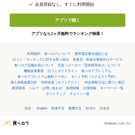
会員登録なし。すぐに利用開始
アプリで開く
アプリなら1ヶ月無料でランキング検索！
利用規約
食べログについて
携帯電話番号認証とは
口コミ・ランキングに対する取り組み
飲食店・飲食企業様向けサービス
食べログ店舗会員について
広告（メーカー・団体様等向け）について
機能改善要望
口コミガイドライン
食べログプレミアム
食べログプレミアム無料クーポン
ネット予約（リクエスト予約）
個人情報保護方針
外部送信（オプトアウト）
特定商取引法に基づく表記
推奨環境
ヘルプ・お問い合わせ
採用情報
企業情報
キーワード一覧
サイトマップ
チェーン一覧
言語：
English
简体中文
繁體中文
한국어
日本語
©Kakaku.com, Inc.