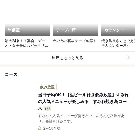
半個室
テーブル席
カウンター
最大24名！！宴会・デー
わいわい宴会テーブル席！
焼き鳥屋さんといえ
と・女子会にもピッタリな
番カウンター席♪
掘りごたつ席！
座席をもっと見る
コース
飲み放題
当日予約OK！【生ビール付き飲み放題】すみれ
の人気メニューが楽しめる すみれ焼き鳥コー
ス
9品
すみれの人気メニューが勢ぞろい。いろんな料理があ
り、会話も弾みます。
2～50名様