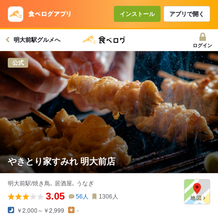
コースで使えるクーポン
戻る
インストール
アプリで開く
明大前駅グルメへ
クーポンを利用せず予約する
ログイン
公式
やきとり家すみれ 明大前店
明大前駅/焼き鳥､ 居酒屋､ うなぎ
3.05
56
人
1306
人
￥2,000～￥2,999
-