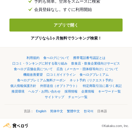
予約も簡単。空席をスムーズに検索
会員登録なし。すぐに利用開始
アプリで開く
アプリなら1ヶ月無料でランキング検索！
利用規約
食べログについて
携帯電話番号認証とは
口コミ・ランキングに対する取り組み
飲食店・飲食企業様向けサービス
食べログ店舗会員について
広告（メーカー・団体様等向け）について
機能改善要望
口コミガイドライン
食べログプレミアム
食べログプレミアム無料クーポン
ネット予約（リクエスト予約）
個人情報保護方針
外部送信（オプトアウト）
特定商取引法に基づく表記
推奨環境
ヘルプ・お問い合わせ
採用情報
企業情報
キーワード一覧
サイトマップ
チェーン一覧
言語：
English
简体中文
繁體中文
한국어
日本語
©Kakaku.com, Inc.