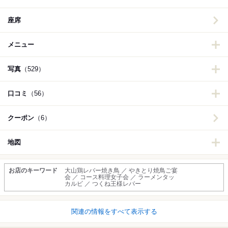
座席
メニュー
写真
（529）
口コミ
（56）
クーポン
（6）
地図
お店のキーワード
大山鶏レバー焼き鳥 ／ やきとり焼鳥ご宴
会 ／ コース料理女子会 ／ ラーメンタッ
カルビ ／ つくね王様レバー
関連の情報をすべて表示する