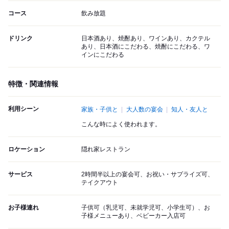
コース
飲み放題
ドリンク
日本酒あり、焼酎あり、ワインあり、カクテル
あり、日本酒にこだわる、焼酎にこだわる、ワ
インにこだわる
特徴・関連情報
利用シーン
家族・子供と
大人数の宴会
知人・友人と
こんな時によく使われます。
ロケーション
隠れ家レストラン
サービス
2時間半以上の宴会可、お祝い・サプライズ可、
テイクアウト
お子様連れ
子供可（乳児可、未就学児可、小学生可）、お
子様メニューあり、ベビーカー入店可