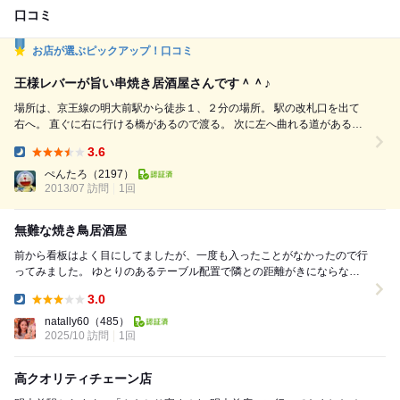
口コミ
お店が選ぶピックアップ！口コミ
王様レバーが旨い串焼き居酒屋さんです＾＾♪
場所は、京王線の明大前駅から徒歩１、２分の場所。 駅の改札口を出て
右へ。 直ぐに右に行ける橋があるので渡る。 次に左へ曲れる道があるの
で、左へ（すずらん通り） 歩いて１０～２０ｍくらいで左側にこちらの
3.6
店舗が見えてきます。 （１階はスタ丼屋さん） 階段で２階へ上がりま
Dinner:
す。（手摺りはありますが、階段の踏み板は少し狭い） ２階へ上がり、
ぺんたろ
（2197）
2013/07 訪問
1回
右手に店舗の入口があります。 お店は、木を基調と...
無難な焼き鳥居酒屋
前から看板はよく目にしてましたが、一度も入ったことがなかったので行
ってみました。 ゆとりのあるテーブル配置で隣との距離がきにならない
のは良いと思いました！ よくある焼き...
3.0
Dinner:
natally60
（485）
2025/10 訪問
1回
高クオリティチェーン店