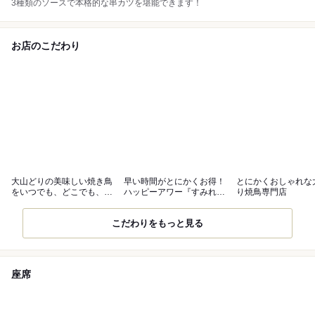
3種類のソースで本格的な串カツを堪能できます！
お店のこだわり
大山どりの美味しい焼き鳥
早い時間がとにかくお得！
とにかくおしゃれな
をいつでも、どこでも、誰
ハッピーアワー『すみれの
り焼鳥専門店
とでも気軽に
早得』
こだわりをもっと見る
座席