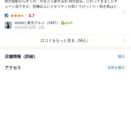
明大前駅からすぐの「やきとり家すみれ 明大前店」に行ってきましたチ
ェーン店ですが、想像以上にクオリティが高くてびっくり！焼き鳥はどれ
もジューシーで、特にねぎまとレバーは香ばしく、鶏...
3.7
Dinner:
momo | 東京グルメ
（2467）
2025/08 訪問
1回
口コミをもっと見る（56人）
店舗情報（詳細）
修正
アクセス
住所を修正