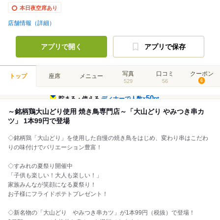
本日夜空席あり
店舗情報（詳細）
アプリで開く
アプリで保存
写真
口コミ
クーポン
トップ
座席
メニュー
529
56
6
50
貯まる・使える
ディナーで人数×
pt
～銘柄鶏大山どり使用 焼き鳥専門店～「大山どり やみつき串カ
ツ」 1本99円で登場
◇銘柄鶏「大山どり」を使用した自慢の焼き鳥をはじめ、変わり串はこだわ
りの味付けでバリエーション豊富！
◇すみれの夏祭り開催中
「子供も楽しい！大人も楽しい！」
家族みんなが笑顔になる夏祭り！
お子様にフライドポテトプレゼント！
◇新名物の「大山どり やみつき串カツ」が1本99円（税抜）で登場！