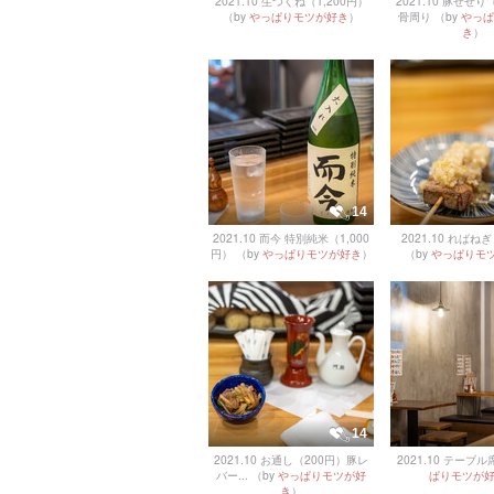
2021.10 生つくね（1,200円）
2021.10 豚せせり
（by
やっぱりモツが好き
）
骨周り
（by
やっぱ
き
）
14
2021.10 而今 特別純米（1,000
2021.10 ればね
円）
（by
やっぱりモツが好き
）
（by
やっぱりモ
14
2021.10 お通し（200円）豚レ
2021.10 テーブル
バー...
（by
やっぱりモツが好
ぱりモツが
き
）