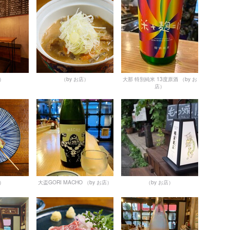
店）
（by お店）
大那 特別純米 13度原酒
（by お
店）
店）
大盃GORI MACHO
（by お店）
（by お店）