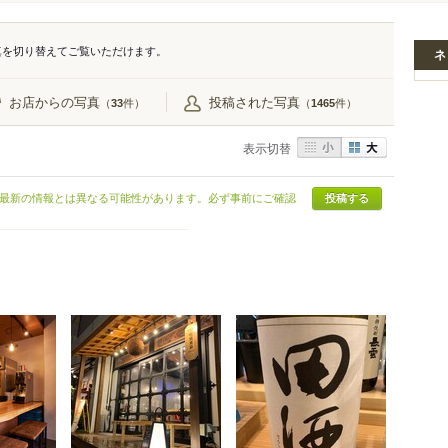
真を切り替えてご覧いただけます。
ネ
お店からの写真
投稿された写真
（
件）
（
件）
33
1465
表示切替
最新の情報とは異なる可能性があります。必ず事前にご確認
投稿する