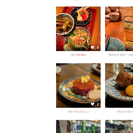
0
（by
mimiks
）
Drink or die!!
（b
2
（by
かかみらん
）
（by
かかみ