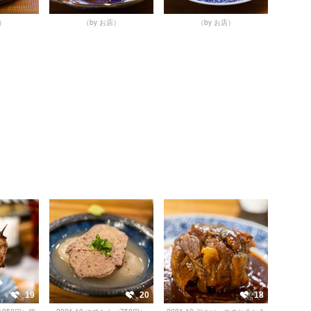
店）
（by お店）
（by お店）
19
20
18