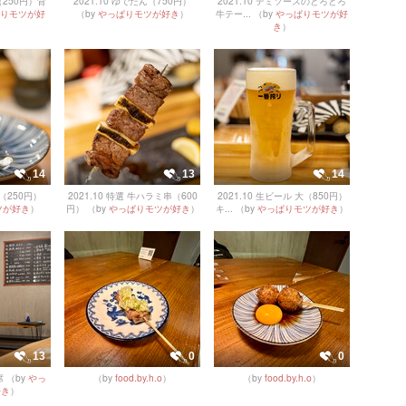
（250円）背
2021.10 ゆでたん（750円）
2021.10 デミソースのとろとろ
りモツが好
（by
やっぱりモツが好き
）
牛テー...
（by
やっぱりモツが好
き
）
14
13
14
ぎ（250円）
2021.10 特選 牛ハラミ串（600
2021.10 生ビール 大（850円）
ツが好き
）
円）
（by
やっぱりモツが好き
）
キ...
（by
やっぱりモツが好き
）
13
0
0
席
（by
やっ
（by
food.by.h.o
）
（by
food.by.h.o
）
好き
）