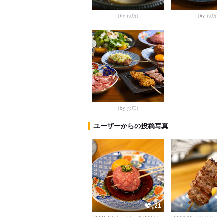
（by お店）
（by お
（by お店）
ユーザーからの投稿写真
21