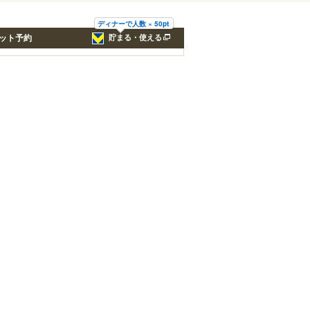
ディナーで人数 × 50pt
ット予約
貯まる・使える