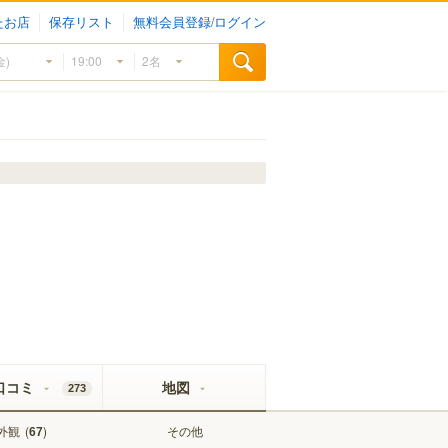
たお店
保存リスト
無料会員登録/ログイン
口コミ
地図
273
外観
(
)
その他
67