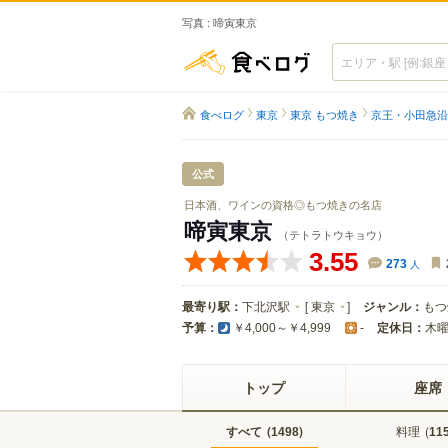
写真 : 啼寅東京
食べログ
食べログ
東京
東京 もつ焼き
京王・小田急沿
公式
日本酒、ワインの資格◎もつ焼きの名店
啼寅東京
（テトラトウキョウ）
3.55
273
人
最寄り駅：
下北沢駅
[
東京
]
ジャンル：
もつ
予算：
定休日：
木
￥4,000～￥4,999
-
トップ
座席
すべて
(
)
料理
(
1498
11