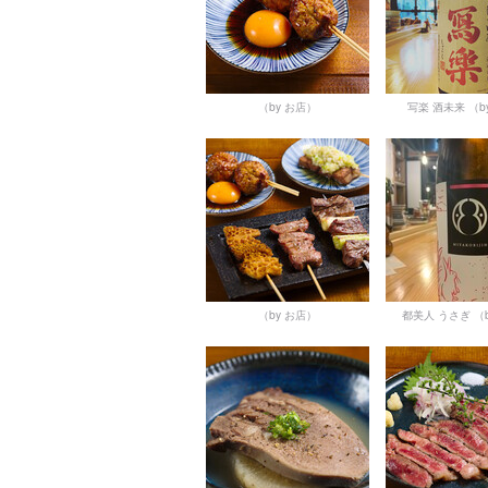
（by お店）
写楽 酒未来
（b
（by お店）
都美人 うさぎ
（