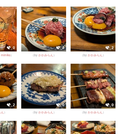
0
2
2
y
mimiks
）
（by
かかみらん
）
（by
かかみらん
）
2
0
0
らん
）
（by
かかみらん
）
（by
かかみらん
）