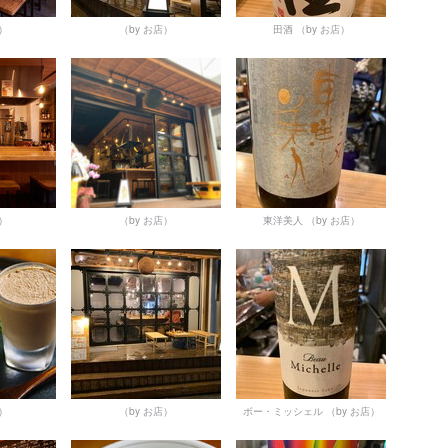
店）
（by お店）
田酒
（by お店）
店）
（by お店）
東洋美人
（by お店）
店）
（by お店）
ボー・ミッシェル
（by お店）