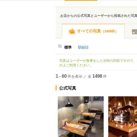
お店からの公式写真とユーザーから投稿された写
すべての写真
（
件）
1498
標準
登録日
写真はユーザーが食事をした当時の内容ですので、
の上ご利用ください。
1
～
60
件を表示
／
全
1498
件
公式写真