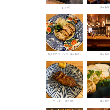
（by お店）
（by お
希少部位 ブレンズ
（by お店）
（by お
てっぽう
（by お店）
（by お