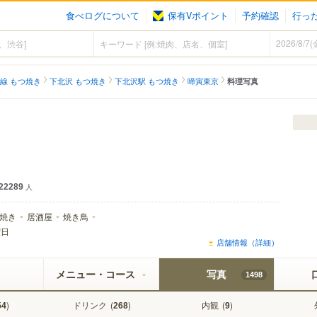
食べログについて
保有Vポイント
予約確認
行っ
線 もつ焼き
下北沢 もつ焼き
下北沢駅 もつ焼き
啼寅東京
料理写真
22289
人
焼き
居酒屋
焼き鳥
曜日
店舗情報（詳細）
メニュー・コース
写真
1498
)
ドリンク
(
)
内観
(
)
54
268
9