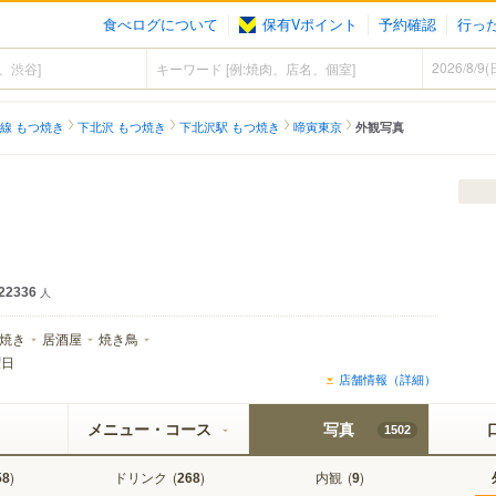
食べログについて
保有Vポイント
予約確認
行っ
線 もつ焼き
下北沢 もつ焼き
下北沢駅 もつ焼き
啼寅東京
外観写真
22336
人
焼き
居酒屋
焼き鳥
曜日
店舗情報（詳細）
メニュー・コース
写真
1502
)
ドリンク
(
)
内観
(
)
58
268
9