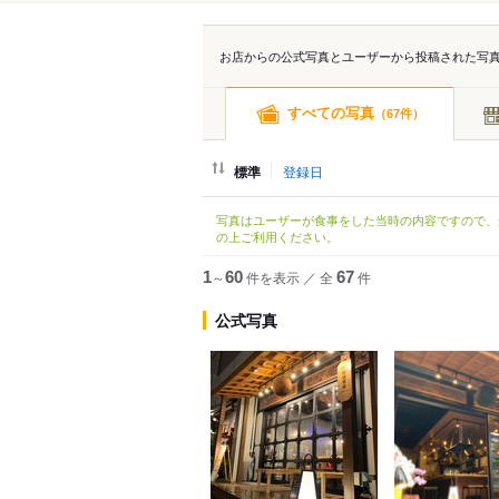
お店からの公式写真とユーザーから投稿された写
すべての写真
（
件）
67
標準
登録日
写真はユーザーが食事をした当時の内容ですので、
の上ご利用ください。
1
～
60
件を表示
／
全
67
件
公式写真