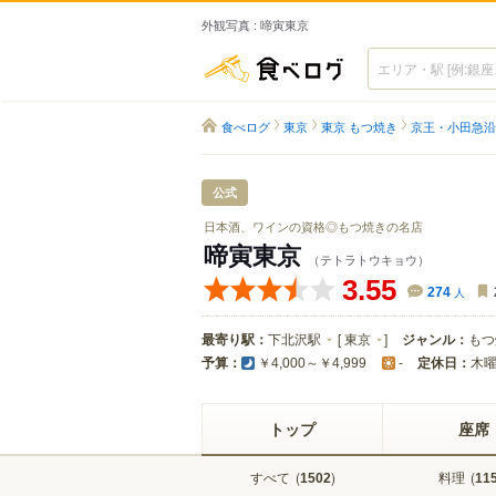
外観写真 : 啼寅東京
食べログ
食べログ
東京
東京 もつ焼き
京王・小田急沿
公式
日本酒、ワインの資格◎もつ焼きの名店
啼寅東京
（テトラトウキョウ）
3.55
274
人
最寄り駅：
下北沢駅
[
東京
]
ジャンル：
もつ
予算：
定休日：
木
￥4,000～￥4,999
-
トップ
座席
すべて
(
)
料理
(
1502
11