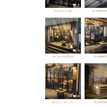
0
（by
Jのぶらり旅
）
（by
smileman
0
（by
つかさの百名店
）
（by
desire2
0
（by
むにょろにょろ
）
（by
pantaxs