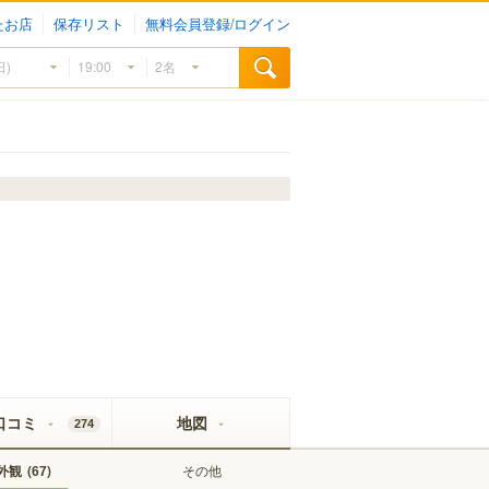
たお店
保存リスト
無料会員登録/ログイン
口コミ
地図
274
外観
(
)
その他
67