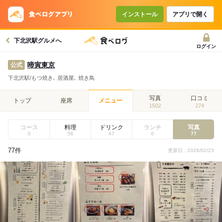
インストール
アプリで開く
下北沢駅グルメへ
ログイン
啼寅東京
公式
下北沢駅/もつ焼き､ 居酒屋､ 焼き鳥
写真
口コミ
トップ
座席
メニュー
1502
274
コース
料理
ドリンク
ランチ
写真
0
56
47
0
77
77件
更新日 : 2026/02/23