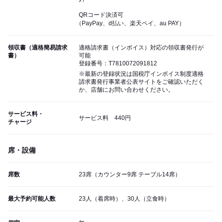
QRコード決済可
（PayPay、d払い、楽天ペイ、au PAY）
領収書（適格簡易請求
適格請求書（インボイス）対応の領収書発行が
書）
可能
登録番号：T7810072091812
※最新の登録状況は国税庁インボイス制度適格
請求書発行事業者公表サイトをご確認いただく
か、店舗にお問い合わせください。
サービス料・
サービス料 440円
チャージ
席・設備
席数
23席（カウンター9席 テーブル14席）
最大予約可能人数
23人（着席時）、30人（立食時）