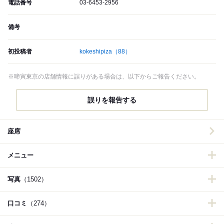
電話番号
03-6453-2956
備考
初投稿者
kokeshipiza
（88）
※啼寅東京の店舗情報に誤りがある場合は、以下からご報告ください。
誤りを報告する
座席
メニュー
写真
（1502）
口コミ
（274）