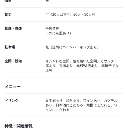
個室
無
貸切
可（20人以下可、20人～50人可）
禁煙・喫煙
全席禁煙
（外に灰皿あり）
駐車場
無（近隣にコインパーキングあり）
空間・設備
オシャレな空間、落ち着いた空間、カウンター
席あり、電源あり、無料Wi-Fiあり、車椅子で入
店可
メニュー
ドリンク
日本酒あり、焼酎あり、ワインあり、カクテル
あり、日本酒にこだわる、焼酎にこだわる、ワ
インにこだわる
特徴・関連情報