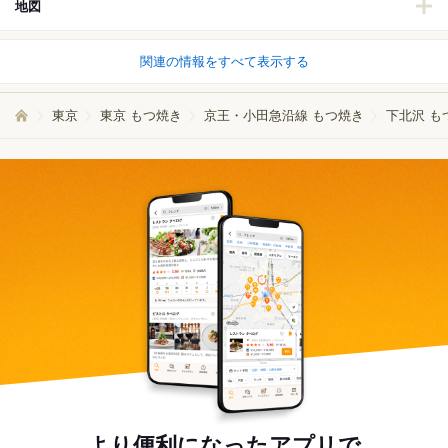
地図
関連の情報をすべて表示する
東京
東京 もつ焼き
京王・小田急沿線 もつ焼き
下北沢 も
より便利になったアプリで