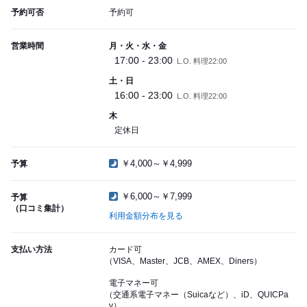
予約可否
予約可
営業時間
月・火・水・金
17:00 - 23:00
L.O. 料理22:00
土・日
16:00 - 23:00
L.O. 料理22:00
木
定休日
￥4,000～￥4,999
予算
￥6,000～￥7,999
予算
（口コミ集計）
利用金額分布を見る
支払い方法
カード可
（VISA、Master、JCB、AMEX、Diners）
電子マネー可
（交通系電子マネー（Suicaなど）、iD、QUICPa
y）