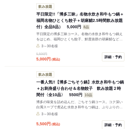
変更可能です！
飲み放題
平日限定!!「博多三昧」名物水炊き和牛もつ鍋＋
福岡名物ひとくち餃子＋胡麻鯖2.5時間飲み放題
付）全品9品） 5,000円
8品
平日限定の博多三昧コース。名物の水炊き和牛もつ鍋え
をはじめ、福岡ひとくち餃子、鮮度抜群の胡麻鯖など、
博多の味覚を一度に楽しめる全９品をご用意。2.5時間の
3～30名様
飲み放題付きで、ゆったりとお過ごしいただけます。和
5,500円
モダンな雰囲気の店内は、プライベート感あふれる心地
詳細・予約
5,000
円
(税込)
よい空間。デートやご友人とのお集まり、接待・会食に
も最適です。博多の美味とともに、特別なひとときをお
楽しみください。
飲み放題
一番人気!!【博多ごちそう鍋】水炊き和牛もつ鍋
＋お刺身盛り合わせ＆名物餃子 飲み放題２時
間付〈全10品〉 5500円
10品
博多の味覚を詰め込んだ、ごちそう鍋コース。コク深い
白濁スープで煮込む水炊き和牛もつ鍋は、ぷりぷりのも
つと野菜の旨みが溶け合う自慢の一品。仕上げは、特製
3～30名様
のすだれ酢につけて、さっぱりとお召し上がりいただけ
ます。さらに、鮮度抜群の胡麻鯖や香ばしく焼き上げた
5,500
円
(税込)
詳細・予約
博多名物ひとくち餃子など、全9品をご用意。飲み放題