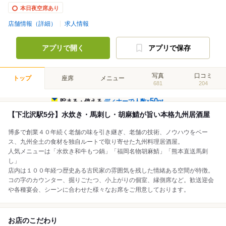
本日夜空席あり
店舗情報（詳細）
求人情報
アプリで開く
アプリで保存
写真
口コミ
トップ
座席
メニュー
681
204
50
貯まる・使える
ディナーで人数×
pt
【下北沢駅5分】水炊き・馬刺し・胡麻鯖が旨い本格九州居酒屋
博多で創業４０年続く老舗の味を引き継ぎ、老舗の技術、ノウハウをベー
ス、九州全土の食材を独自ルートで取り寄せた九州料理居酒屋。
人気メニューは「水炊き和牛もつ鍋」「福岡名物胡麻鯖」「熊本直送馬刺
し」
店内は１００年経つ歴史ある古民家の雰囲気を残した情緒ある空間が特徴。
コの字のカウンター、掘りごたつ、小上がりの個室、縁側席など。歓送迎会
や各種宴会、シーンに合わせた様々なお席をご用意しております。
お店のこだわり