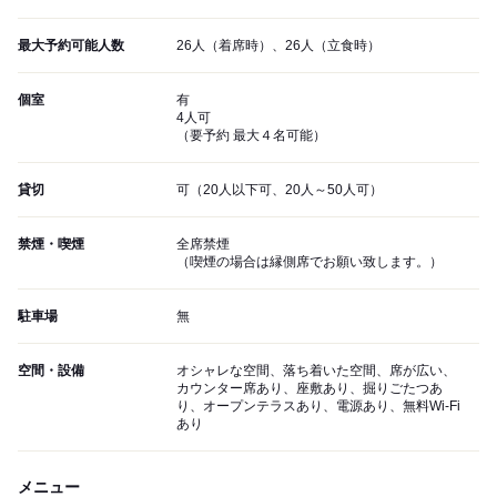
最大予約可能人数
26人（着席時）、26人（立食時）
個室
有
4人可
（要予約 最大４名可能）
貸切
可（20人以下可、20人～50人可）
禁煙・喫煙
全席禁煙
（喫煙の場合は縁側席でお願い致します。）
駐車場
無
空間・設備
オシャレな空間、落ち着いた空間、席が広い、
カウンター席あり、座敷あり、掘りごたつあ
り、オープンテラスあり、電源あり、無料Wi-Fi
あり
メニュー