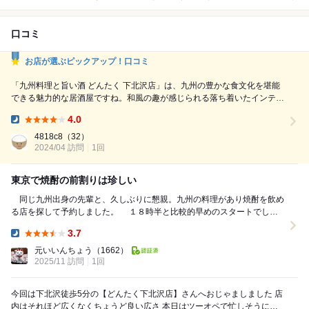
口コミ
お店が選ぶピックアップ！口コミ
「九州料理と旨い酒 どんたく 下北沢店」は、九州の豊かな食文化を堪能
できる魅力的な居酒屋ですね。和風の趣が感じられる落ち着いたインテリ
アがあり、カウンター席、テーブル席、個室が完備されているので、友人
4.0
との集まりやデート、仕事帰りの一杯など、さまざまなシーンで利用でき
Dinner:
るのが良いですね。 また、具体的におすすめの料理や飲み物があれば、
4818c8
（32）
ぜひ教えてください。
2024/04 訪問
1回
東京で焼酎の前割りは珍しい
同じ九州出身の先輩と、久しぶりに懇親。九州の料理があり焼酎を飲め
る店を探して予約しました。 １８時半と比較的早めのスタートでした
が、「胡麻鯖」「熟鶏の鳥たたき」が品切れだった...
3.7
Dinner:
元いいんちょう
（1662）
2025/11 訪問
1回
今回は下北沢徒歩5分の【どんたく下北沢店】さんへおじゃましました 店
内はそれほど広くなくちょうど良い広さ 本日はツーオペで忙しそうにし