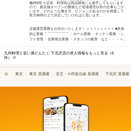
働8時間 ※店長、料理長は商品開発にも着手してもらいます
ので、新店舗オープンの開発など現場運営以外の仕事もござ
います、どのような働き方、ビジョンがあるのかを精査して
双方納得の上で決定していければと思います。
店舗運営業務をお任せいたします！ ＝＝＝＝＝＝＝＝ ■具体
的な業務 ￣￣￣￣￣￣￣ ・ホール業務 ・キッチン業務 ・シ
フト管理 ・在庫発注業務 ・スタッフの教育 など・・・ ＝＝
＝＝＝＝＝＝ 将来的に独立希望者大歓迎です！ 是非キャリア
アップに弊社をご活用ください！
九州料理と旨い酒どんたく 下北沢店の求人情報をもっと見る（
6
件）
東京
東京 居酒屋
京王・小田急沿線 居酒屋
下北沢 居酒屋