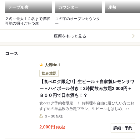
テーブル席
カウンター
座敷
２名～最大１２名まで収容
コの字のオープンカウンタ
可能の掘りごたつ席
ー
座席をもっと見る
コース
人気No.1
飲み放題
【食べログ限定!!】生ビール＋自家製レモンサワ
ー＋ハイボール付き！2時間飲み放題2,000円＋
８００円で日本酒も！？
食べログ予約者限定！！ お料理を自由に選びたい方にお
すすめの単品飲み放題プラン。生ビールをはじめ、ハイ
ボール、日本酒、焼酎、カクテル、ソフトドリンクなど
3～30名様
豊富なドリンクを2時間たっぷりお楽しみいただけま
す。お食事と組み合わせて、気軽に飲み会や二次会にも
2,000
円
(税込)
詳細・予約
ご利用ください。【必見!!】＋800円で厳選した本格焼酎
14種・各種日本酒を追加した【プレミアム飲み放題】に