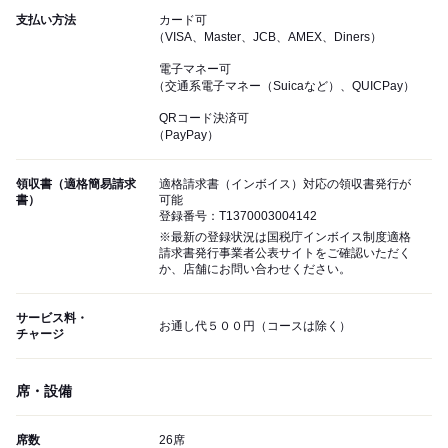
支払い方法
カード可
（VISA、Master、JCB、AMEX、Diners）
電子マネー可
（交通系電子マネー（Suicaなど）、QUICPay）
QRコード決済可
（PayPay）
領収書（適格簡易請求
適格請求書（インボイス）対応の領収書発行が
書）
可能
登録番号：T1370003004142
※最新の登録状況は国税庁インボイス制度適格
請求書発行事業者公表サイトをご確認いただく
か、店舗にお問い合わせください。
サービス料・
お通し代５００円（コースは除く）
チャージ
席・設備
席数
26席