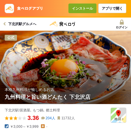
インストール
アプリで開く
下北沢駅グルメへ
ログイン
公式
本格九州料理が愉しめるお店
九州料理と旨い酒どんたく 下北沢店
下北沢駅/居酒屋､ もつ鍋､ 郷土料理
3.36
204
人
11732
人
￥3,000～￥3,999
-