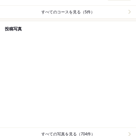
付きで、博多の美味と晩夏の風情をゆったりとご堪能く
ださい。和モダンで落ち着いた店内は、ご友人とのお集
すべてのコースを見る（5件）
まりやご家族での会食、接待にも最適です。
投稿写真
すべての写真を見る（704件）