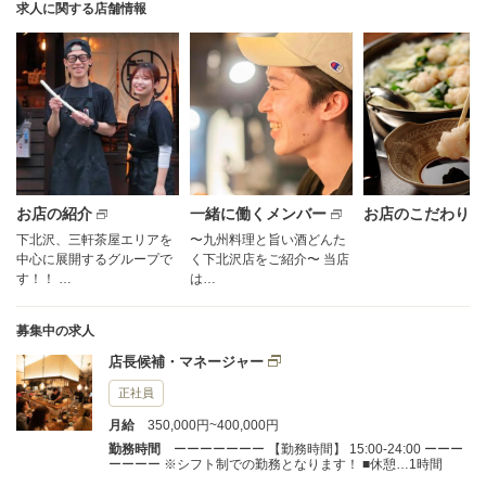
求人に関する店舗情報
お店の紹介
一緒に働くメンバー
お店のこだわり
下北沢、三軒茶屋エリアを
〜九州料理と旨い酒どんた
中心に展開するグループで
く下北沢店をご紹介〜 当店
す！！ …
は…
募集中の求人
店長候補・マネージャー
正社員
月給
350,000円~400,000円
勤務時間
ーーーーーーー 【勤務時間】 15:00-24:00 ーーー
ーーーー ※シフト制での勤務となります！ ■休憩…1時間