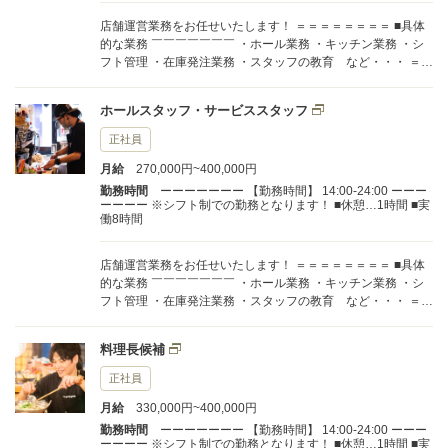
店舗運営業務をお任せいたします！ ＝＝＝＝＝＝＝＝ ■具体
的な業務 ￣￣￣￣￣￣￣ ・ホール業務 ・キッチン業務 ・シ
フト管理 ・在庫発注業務 ・スタッフの教育 など・・・ ＝＝
＝＝＝＝＝＝ 将来的に独立を目指したい方大募集！！ 是非キ
ャリアアップに一緒に働きましょう！
ホールスタッフ・サービススタッフ
正社員
月給
270,000円~400,000円
勤務時間
ーーーーーーー 【勤務時間】 14:00-24:00 ーーー
ーーーー ※シフト制での勤務となります！ ■休憩…1時間 ■実
働8時間
店舗運営業務をお任せいたします！ ＝＝＝＝＝＝＝＝ ■具体
的な業務 ￣￣￣￣￣￣￣ ・ホール業務 ・キッチン業務 ・シ
フト管理 ・在庫発注業務 ・スタッフの教育 など・・・ ＝＝
＝＝＝＝＝＝ 将来的には店長としてご活躍いただき 新メニュ
ーの開発や食材管理なども お任せいたします！ 後には自分の
料理長候補
お店を持てるよう、独立支援もしております！ 一緒に夢を叶
えましょう！
正社員
月給
330,000円~400,000円
勤務時間
ーーーーーーー 【勤務時間】 14:00-24:00 ーーー
ーーーー ※シフト制での勤務となります！ ■休憩…1時間 ■実