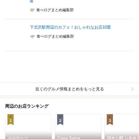
選
食べログまとめ編集部
下北沢駅周辺のカフェ！おしゃれなお店10選
食べログまとめ編集部
近くのグルメ情報まとめをもっと見る
周辺のお店ランキング
1
2
3
ペペロッソ
Curry Spice
旧ヤム邸 シモ