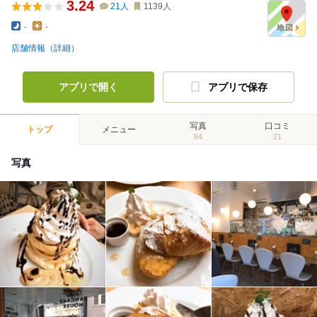
3.24
21
人
1139
人
-
-
店舗情報（詳細）
アプリで開く
アプリで保存
写真
口コミ
トップ
メニュー
64
21
写真