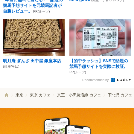
競馬予想サイトを元競馬記者が
自腹レビュー。
PR(ルーツ)
明月庵 ぎんざ 田中屋 銀座本店
【的中ラッシュ】SNSで話題の
競馬予想サイトを実際に検証。
(銀座/そば)
PR(ルーツ)
Recommended by
東京
東京 カフェ
京王・小田急沿線 カフェ
下北沢 カフェ