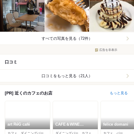
すべての写真を見る（72件）
広告を非表示
口コミ
口コミをもっと見る（21人）
[PR] 近くのカフェのお店
もっと見る
art RéG café
CAFE＆WINE
felice domani
DINING RAINBOW
カフェ、ダイニングバー、イタリアン
ダイニングバー、カフェ、イタリアン
カフェ、バー