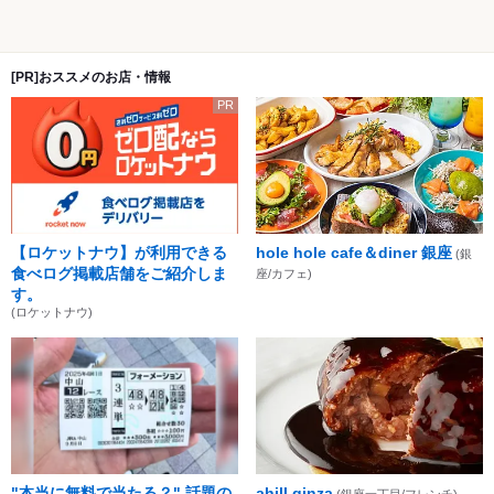
[PR]おススメのお店・情報
PR
【ロケットナウ】が利用できる
hole hole cafe＆diner 銀座
(銀
食べログ掲載店舗をご紹介しま
座/カフェ)
す。
(ロケットナウ)
"本当に無料で当たる？" 話題の
ahill ginza
(銀座一丁目/フレンチ)