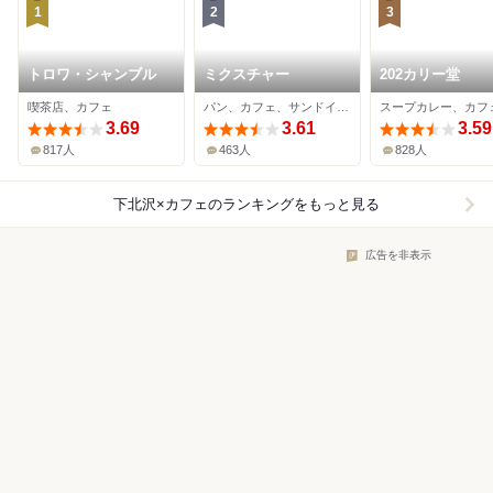
1
2
3
トロワ・シャンブル
ミクスチャー
202カリー堂
喫茶店、カフェ
パン、カフェ、サンドイッチ
3.69
3.61
3.59
817人
463人
828人
下北沢×カフェ
のランキングをもっと見る
広告を非表示