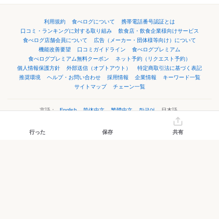
利用規約
食べログについて
携帯電話番号認証とは
口コミ・ランキングに対する取り組み
飲食店・飲食企業様向けサービス
食べログ店舗会員について
広告（メーカー・団体様等向け）について
機能改善要望
口コミガイドライン
食べログプレミアム
食べログプレミアム無料クーポン
ネット予約（リクエスト予約）
個人情報保護方針
外部送信（オプトアウト）
特定商取引法に基づく表記
推奨環境
ヘルプ・お問い合わせ
採用情報
企業情報
キーワード一覧
サイトマップ
チェーン一覧
言語：
English
简体中文
繁體中文
한국어
日本語
行った
保存
共有
©Kakaku.com, Inc.