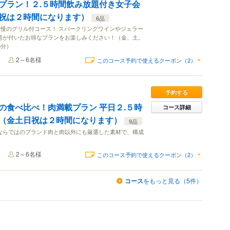
プラン！２.５時間飲み放題付き女子会
祝は２時間になります）
6品
慢のグリル付コース！ スパークリングワインやジェラー
放題が付いたお得なプランをお楽しみください！（金、土。
5分）
2～6名様
このコース予約で使えるクーポン（2）
予約する
の食べ比べ！肉満載プラン 平日２.５時
コース詳細
（金土日祝は２時間になります）
9品
ルならではのブランド肉と肉以外にも厳選した素材で、構成
2～6名様
このコース予約で使えるクーポン（2）
コース
をもっと見る（5件）