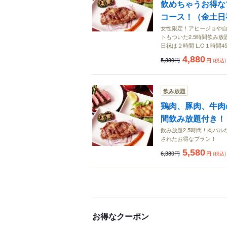
飲めちゃうお得な
コース！（金土日
女性限定！アヒージョや自
トもついた2.5時間飲み
日祝は２時間 L.O１時間4
4,880
5,380円
円
(税込)
飲み放題
鶏肉、豚肉、牛肉
間飲み放題付き！
飲み放題2.5時間！肉バ
されたお得なプラン！
5,580
6,380円
円
(税込)
お得なクーポン