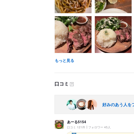
もっと見る
口コミ
？
好みのあう人を
あーる5154
口コミ 121件
フォロワー 45人