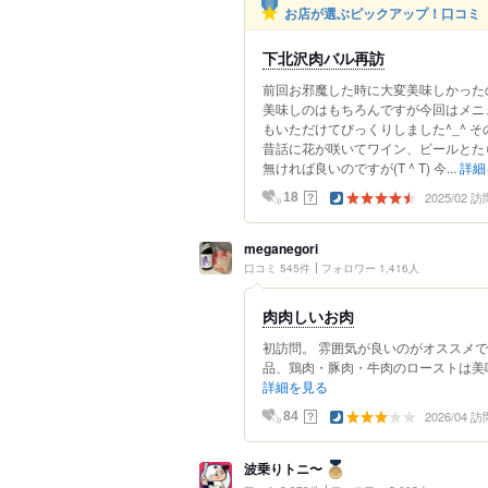
お店が選ぶピックアップ！口コミ
下北沢肉バル再訪
前回お邪魔した時に大変美味しかった
美味しのはもちろんですが今回はメニ
もいただけてびっくりしました^_^ 
昔話に花が咲いてワイン、ビールとた
無ければ良いのですが(T ^ T) 今...
詳細
2025/02 訪
？
18
meganegori
口コミ 545件
フォロワー 1,416人
肉肉しいお肉
初訪問。 雰囲気が良いのがオススメで
品、鶏肉・豚肉・牛肉のローストは美味
詳細を見る
2026/04 訪
？
84
波乗りトニ〜