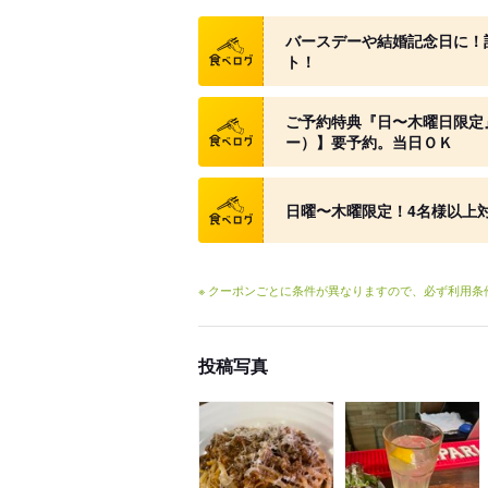
クーポン
バースデーや結婚記念日に！
ト！
クーポン
ご予約特典『日〜木曜日限定
ー）】要予約。当日ＯＫ
クーポン
日曜〜木曜限定！4名様以上
※ クーポンごとに条件が異なりますので、必ず利用
投稿写真