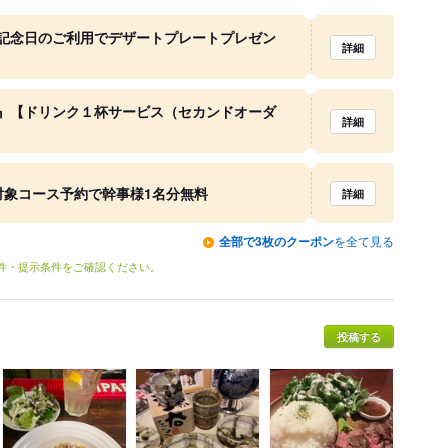
記念日のご利用でデザートプレートプレゼン
詳細
』【ドリンク１杯サービス（セカンドオーダ
詳細
対象コース予約で幹事様1名分無料
詳細
全部で3枚のクーポン
を全て見る
条件・提示条件をご確認ください。
投稿する