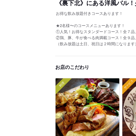
《裏下北》にある洋風バル！
お得な飲み放題付きコースあります！
★2名様〜のコースメニューあります！
①人気！お得なスタンダードコース！全７品、2.
②鶏、豚、牛が食べる肉満載コース！全９品、2.
（飲み放題は土日、祝日は２時間になります
お店のこだわり
サービス
料理