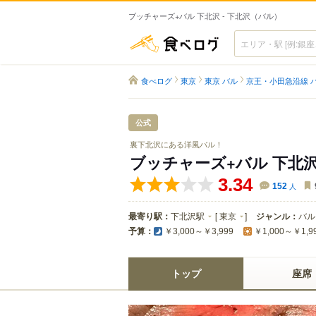
ブッチャーズ+バル 下北沢 - 下北沢（バル）
食べログ
食べログ
東京
東京 バル
京王・小田急沿線 
公式
裏下北沢にある洋風バル！
ブッチャーズ+バル 下北
3.34
152
人
最寄り駅：
下北沢駅
[
東京
]
ジャンル：
バル
予算：
￥3,000～￥3,999
￥1,000～￥1,9
トップ
座席