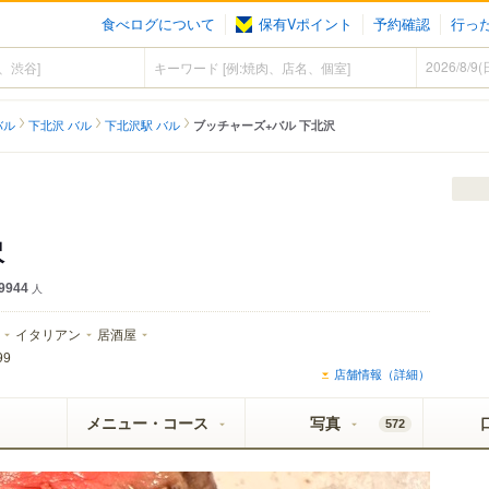
食べログについて
保有Vポイント
予約確認
行っ
バル
下北沢 バル
下北沢駅 バル
ブッチャーズ+バル 下北沢
沢
9944
人
イタリアン
居酒屋
99
店舗情報（詳細）
メニュー・コース
写真
572