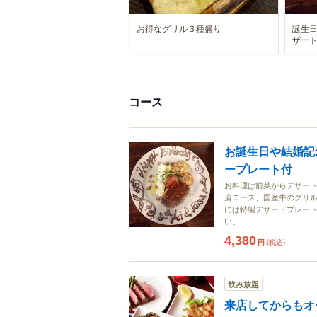
お得なグリル３種盛り
誕生
ザー
コース
お誕生日や結婚記
ープレート付
お料理は前菜からデザー
肩ロース、国産牛のグリル
には特製デザートプレート
い。
4,380
円
(税込)
飲み放題
来店してからもオ