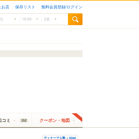
たお店
保存リスト
無料会員登録/ログイン
口コミ
クーポン・地図
152
ディナーで人数 × 50pt