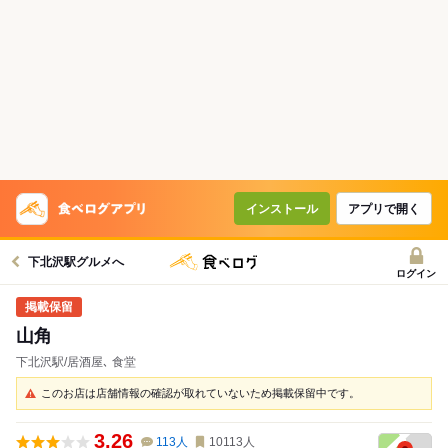
インストール
アプリで開く
下北沢駅グルメへ
ログイン
山角
下北沢駅/居酒屋､ 食堂
このお店は店舗情報の確認が取れていないため掲載保留中です。
3.26
113
人
10113
人