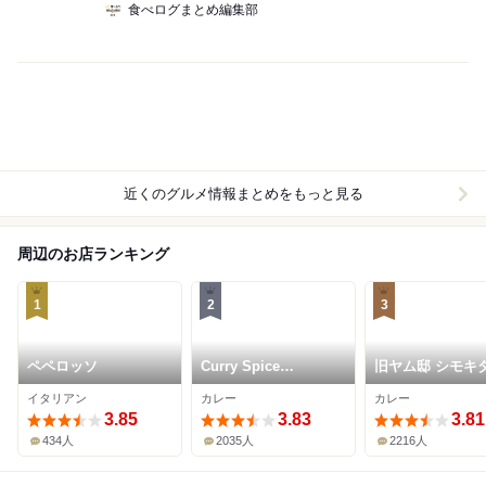
食べログまとめ編集部
近くのグルメ情報まとめをもっと見る
周辺のお店ランキング
1
2
3
ペペロッソ
Curry Spice
旧ヤム邸 シモ
Gelateria KALPASI
イタリアン
カレー
カレー
3.85
3.83
3.81
434人
2035人
2216人