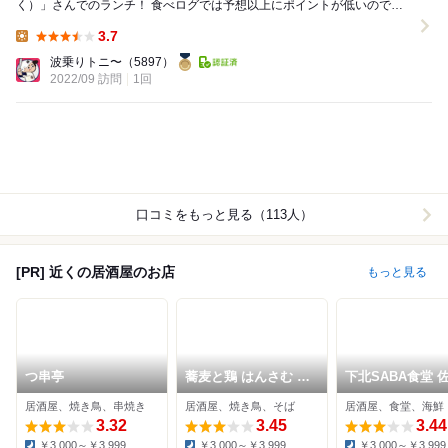
く）」さんでのランチ！ 食べログでは予想以上にポイントが低いのです
がその実力は折り紙付き。 女性3名で切り盛り...
3.7
Lunch:
波乗りトニ〜
（5897）
2022/09 訪問
1回
口コミをもっと見る（113人）
[PR] 近くの居酒屋のお店
もっと見る
つ串亭
蕎麦と鶏 はんさむ 下
下北SABA食堂 
北沢
酒場
居酒屋、焼き鳥、串焼き
居酒屋、焼き鳥、そば
居酒屋、食堂、海鮮
3.32
3.45
3.44
￥3,000～￥3,999
￥3,000～￥3,999
￥3,000～￥3,999