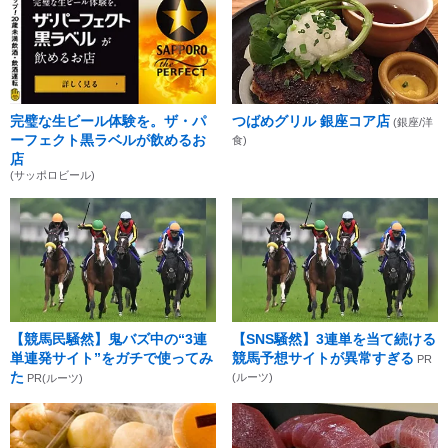
完璧な生ビール体験を。ザ・パ
つばめグリル 銀座コア店
(銀座/洋
ーフェクト黒ラベルが飲めるお
食)
店
(サッポロビール)
【競馬民騒然】鬼バズ中の“3連
【SNS騒然】3連単を当て続ける
単連発サイト”をガチで使ってみ
競馬予想サイトが異常すぎる
PR
た
(ルーツ)
PR(ルーツ)