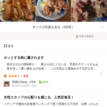
すべての写真を見る（325件）
広告を非表示
口コミ
ホッとする味に癒されます
祝日まさかの雨&寒さ‥ 家から出たくないが、芝居のチケットがぁぁ
意を決し！重い腰を上げ出発！ この天気なら激混みの下北沢も空い
ているのでは⁈ 予...
3.5
Lunch:
背徳のSaya
（219）
2022/11 訪問
1回
女性スタッフの心配りを感じる、人気定食店！
メディアで都内の定食屋ランキングで度々登場する下北沢「山角（さんか