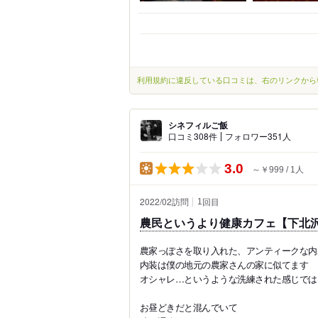
利用規約に違反している口コミは、右のリンクから
シネフィルご飯
口コミ308件
フォロワー351人
3.0
～￥999
1人
2022/02訪問
回目
1
農民というより健康カフェ【下北
農家っぽさを取り入れた、アンティークな内
内装は僕の地元の農家さんの家に似てます
オシャレ…というような洗練された感じでは
お昼どきだと混んでいて