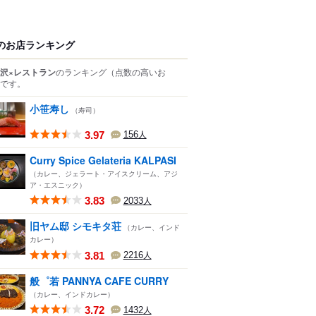
のお店ランキング
沢×レストラン
のランキング
（点数の高いお
です。
小笹寿し
（寿司）
3.97
156
人
Curry Spice Gelateria KALPASI
（カレー、ジェラート・アイスクリーム、アジ
ア・エスニック）
3.83
2033
人
旧ヤム邸 シモキタ荘
（カレー、インド
カレー）
3.81
2216
人
般゜若 PANNYA CAFE CURRY
（カレー、インドカレー）
3.72
1432
人