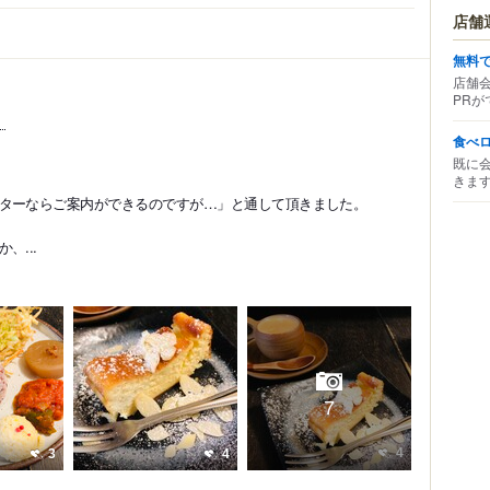
店舗
無料
店舗
PRが
！
食べ
。
既に
きま
ターならご案内ができるのですが…」と通して頂きました。
...
7
4
3
4