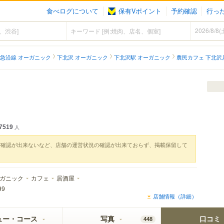
食べログについて
保有Vポイント
予約確認
行っ
急沿線 オーガニック
下北沢 オーガニック
下北沢駅 オーガニック
農民カフェ 下北沢
7519
人
実確認が出来ないなど、店舗の運営状況の確認が出来ておらず、掲載保留して
ガニック
カフェ
居酒屋
99
店舗情報（詳細）
ュー・コース
写真
口コミ
448