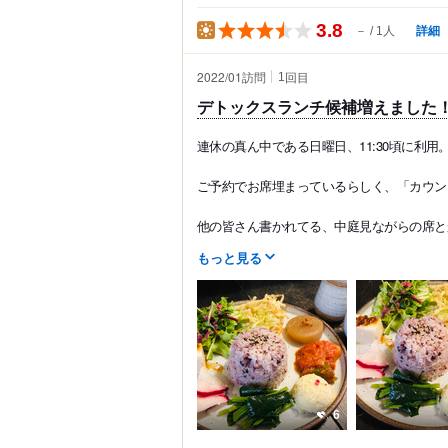
3.8
詳細
－
1人
2022/01訪問
回目
1
デトックスランチ候補増えました
連休の真ん中である日曜日、11:30頃に利用
ご予約でお席埋まっているらしく、「カウン
他の皆さん書かれてる、中庭見ながらの席とか、
もっと見る
6