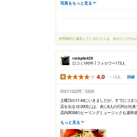
写真をもっと見る
利用規約に違反している口コミは、右のリンクから
rockpile429
口コミ160件
フォロワー173人
4.0
詳細
－
1人
2021/12訪問
回目
1
土曜日の11:45にいきましだが、すでにコタ
店を出る12:30頃には、表に8人の行列が出
店内BGMのヒーリングミュージックも違和感
もっと見る