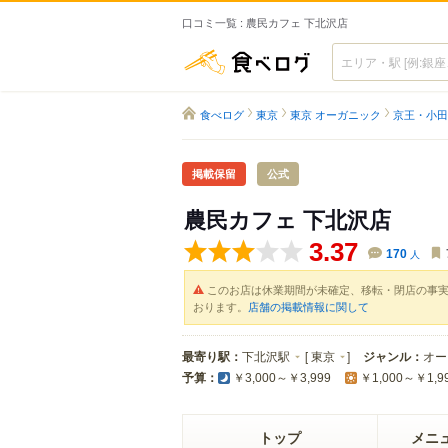
口コミ一覧 : 農民カフェ 下北沢店
食べログ
食べログ
東京
東京 オーガニック
京王・小田
掲載保留
公式
農民カフェ 下北沢店
3.37
170
人
このお店は休業期間が未確定、移転・閉店の事
おります。
店舗の掲載情報に関して
最寄り駅：
下北沢駅
[
東京
]
ジャンル：
オー
予算：
￥3,000～￥3,999
￥1,000～￥1,9
トップ
メニ