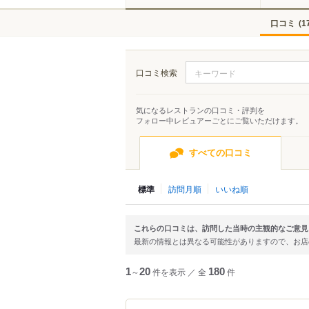
口コミ
(
1
口コミ検索
気になるレストランの口コミ・評判を
フォロー中レビュアーごとにご覧いただけます。
すべての口コミ
標準
訪問月順
いいね順
これらの口コミは、訪問した当時の主観的なご意見
最新の情報とは異なる可能性がありますので、お
1
～
20
件を表示
／
全
180
件