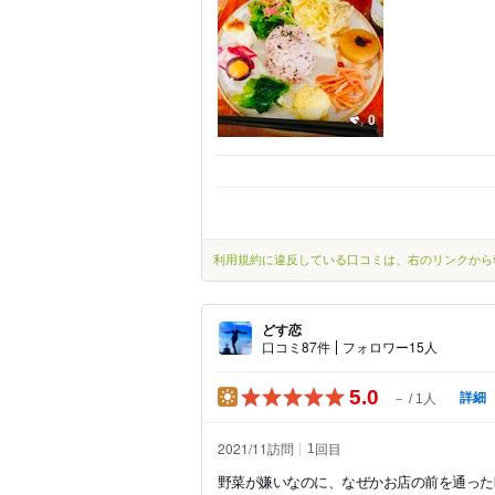
0
利用規約に違反している口コミは、右のリンクから
どす恋
口コミ87件
フォロワー15人
5.0
詳細
－
1人
2021/11訪問
回目
1
野菜が嫌いなのに、なぜかお店の前を通った