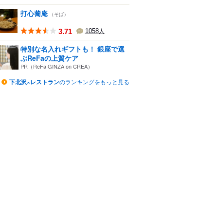
打心蕎庵
（そば）
3.71
1058
人
特別な名入れギフトも！ 銀座で選
ぶReFaの上質ケア
PR（ReFa GINZA on CREA）
下北沢×レストラン
のランキングをもっと見る