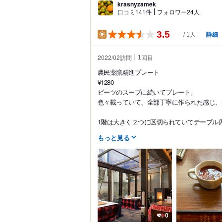
krasnyzamek
口コミ141件
フォロワー24人
3.5
詳細
－
1人
2022/02訪問
回目
1
農民薬膳精進プレート
¥1280
ビーツのスープに続いてプレート。
色々載っていて、全部丁寧に作られた感じ、
1階は大きく２つに区切られていてテーブル席
もっと見る
0