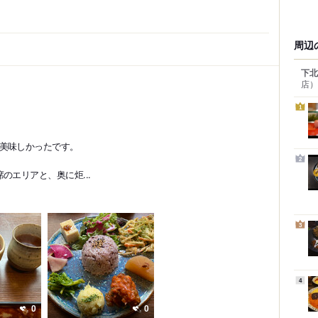
周辺
下北
店）
1
美味しかったです。
2
のエリアと、奥に炬...
3
4
0
0