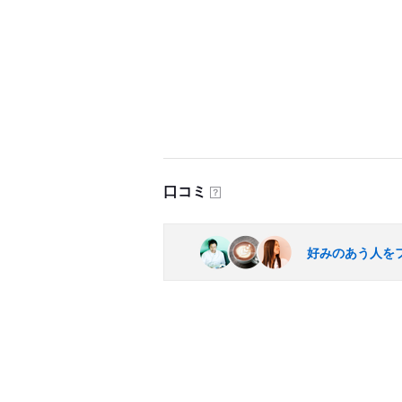
口コミ
？
好みのあう人を