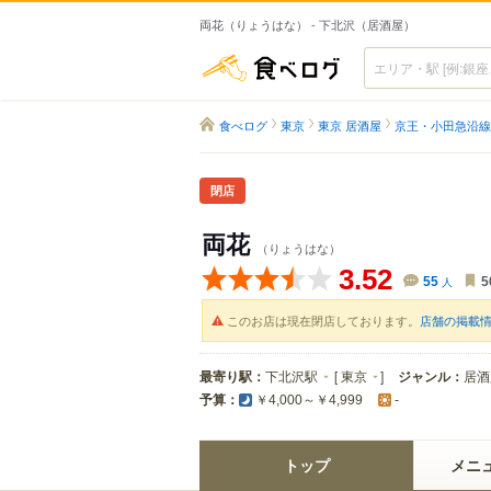
両花（りょうはな） - 下北沢（居酒屋）
食べログ
食べログ
東京
東京 居酒屋
京王・小田急沿線
閉店
両花
（りょうはな）
3.52
55
人
5
このお店は現在閉店しております。
店舗の掲載
最寄り駅：
下北沢駅
[
東京
]
ジャンル：
居酒
予算：
￥4,000～￥4,999
-
トップ
メニ