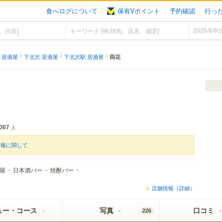
食べログについて
保有Vポイント
予約確認
行っ
 居酒屋
下北沢 居酒屋
下北沢駅 居酒屋
両花
067
人
情報に関して
屋
日本酒バー
焼酎バー
店舗情報（詳細）
ュー・コース
写真
口コミ
226