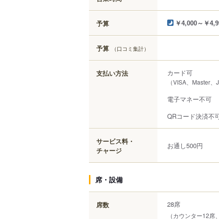
予算
￥4,000～￥4,9
予算
（口コミ集計）
カード可
支払い方法
（VISA、Master、
電子マネー不可
QRコード決済不
サービス料・
お通し500円
チャージ
席・設備
28席
席数
（カウンター12席