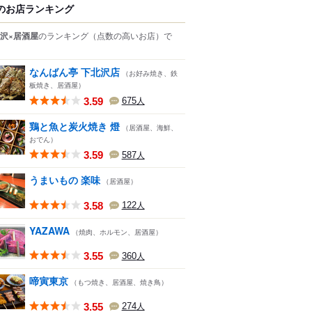
のお店ランキング
沢×居酒屋
のランキング
（点数の高いお店）
で
なんばん亭 下北沢店
（お好み焼き、鉄
板焼き、居酒屋）
3.59
675
人
鶏と魚と炭火焼き 燈
（居酒屋、海鮮、
おでん）
3.59
587
人
うまいもの 楽味
（居酒屋）
3.58
122
人
YAZAWA
（焼肉、ホルモン、居酒屋）
3.55
360
人
啼寅東京
（もつ焼き、居酒屋、焼き鳥）
3.55
274
人