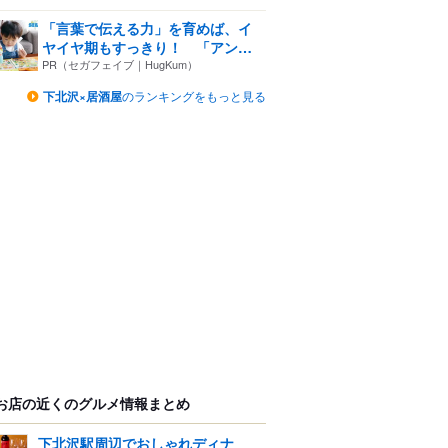
「言葉で伝える力」を育めば、イ
ヤイヤ期もすっきり！ 「アン
パ...
PR（セガフェイブ｜HugKum）
下北沢×居酒屋
のランキングをもっと見る
お店の近くのグルメ情報まとめ
下北沢駅周辺でおしゃれディナ