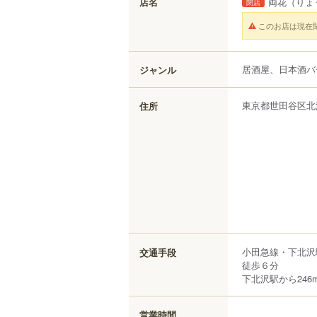
店名
両花
（りょ
閉店
このお店は現在
居酒屋、日本酒バ
ジャンル
東京都
世田谷区
北
住所
小田急線・下北沢
交通手段
徒歩６分
下北沢駅から246
営業時間