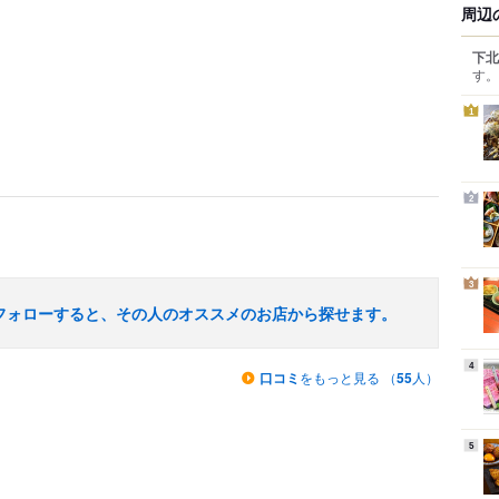
周辺
下北
す。
1
2
3
フォローすると、その人のオススメのお店から探せます。
4
口コミ
をもっと見る （
55
人）
5