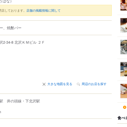
うはな）
閉店しております。
店舗の掲載情報に関して
ー、焼酎バー
沢
2-34-8
北沢ＫＭビル ２Ｆ
大きな地図を見る
周辺のお店を探す
駅 井の頭線・下北沢駅
m
食べ