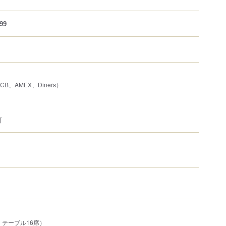
99
JCB、AMEX、Diners）
可
、テーブル16席）