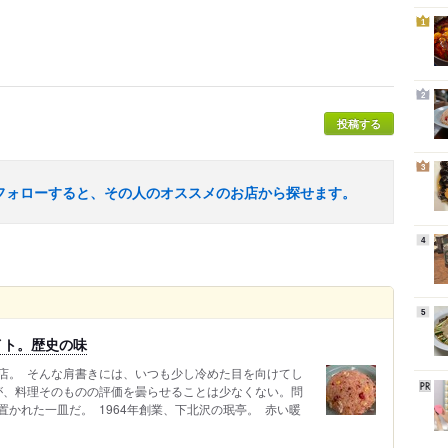
1
2
投稿する
3
フォローすると、その人のオススメのお店から探せます。
4
5
イト。歴史の味
。 ⁡ そんな肩書きには、いつも少し冷めた目を向けてし
ーが、料理そのものの評価を曇らせることは少なくない。問
れた一皿だ。 ⁡ 1964年創業、下北沢の珉亭。 ⁡ 赤い暖