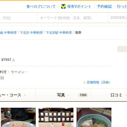
食べログについて
保有Vポイント
予約確認
行っ
線 中華料理
下北沢 中華料理
下北沢駅 中華料理
珉亭
87557
人
料理
ラーメン
曜日
店舗情報（詳細）
ュー・コース
写真
口コミ
7265