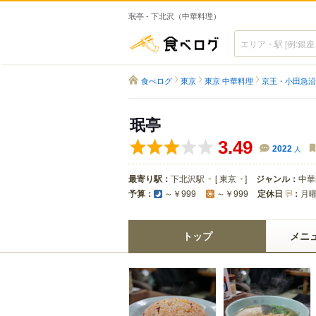
珉亭 - 下北沢（中華料理）
食べログ
食べログ
東京
東京 中華料理
京王・小田急沿
珉亭
3.49
2022
人
最寄り駅：
下北沢駅
[
東京
]
ジャンル：
中華
予算：
定休日
：
月
～￥999
～￥999
トップ
メニ