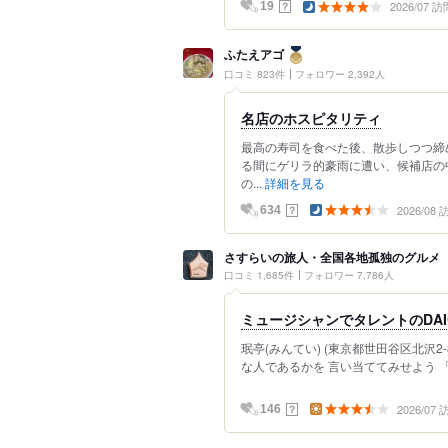
2026/07 訪
？
19
ふたえアゴ
口コミ 823件
フォロワー 2,392人
名店のホスピタリティ
最高の寿司を食べた後、散歩しつつ締
る間にゲリラ的豪雨に遭い、候補店の
の...
詳細を見る
2026/08
？
634
さすらいの旅人・全国各地孤独のグルメ
口コミ 1,685件
フォロワー 7,786人
ミュージシャンでタレントのDAI
珉亭(みんてい) (東京都世田谷区北沢2
な人であるかを 言い当ててみせよう 「美
2026/07
？
146