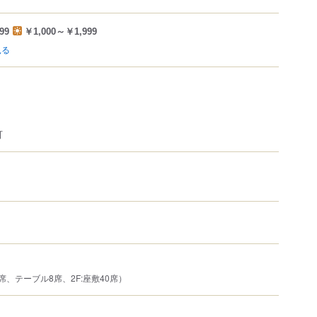
99
￥1,000～￥1,999
見る
可
2席、テーブル8席、2F:座敷40席）