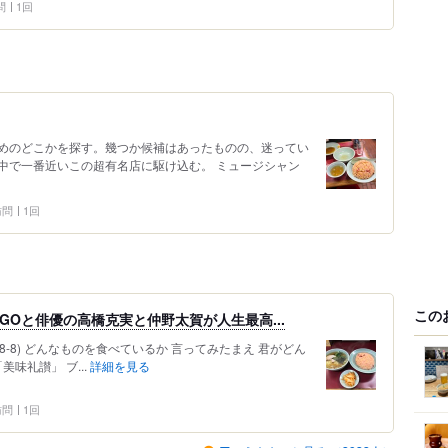
問
1回
めのどこかを探す。幾つか候補はあったものの、迷ってい
中で一番近いこの超有名店に駆け込む。 ミュージシャン
 訪問
1回
この
GOと俳優の高橋克実と仲野太賀が人生最高...
-8-8) どんなものを食べているか 言ってみたまえ 君がどん
味礼讃」 ブ...
詳細を見る
 訪問
1回