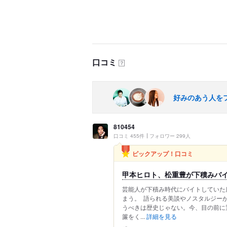
口コミ
？
好みのあう人を
810454
口コミ 455件
フォロワー 299人
ピックアップ！口コミ
甲本ヒロト、松重豊が下積みバ
芸能人が下積み時代にバイトしていた店
まう。 ⁡ 語られる美談やノスタルジ
うべきは歴史じゃない。今、目の前に置か
簾をく...
詳細を見る