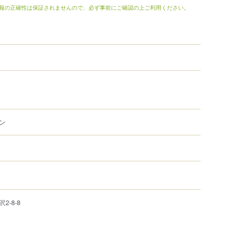
報の正確性は保証されませんので、必ず事前にご確認の上ご利用ください。
ン
沢
2-8-8