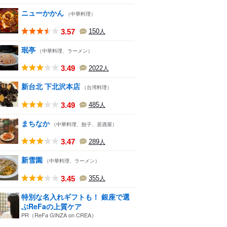
ニューかかん
（中華料理）
3.57
150
人
珉亭
（中華料理、ラーメン）
3.49
2022
人
新台北 下北沢本店
（台湾料理）
3.49
485
人
まちなか
（中華料理、餃子、居酒屋）
3.47
289
人
新雪園
（中華料理、ラーメン）
3.45
355
人
特別な名入れギフトも！ 銀座で選
ぶReFaの上質ケア
PR（ReFa GINZA on CREA）