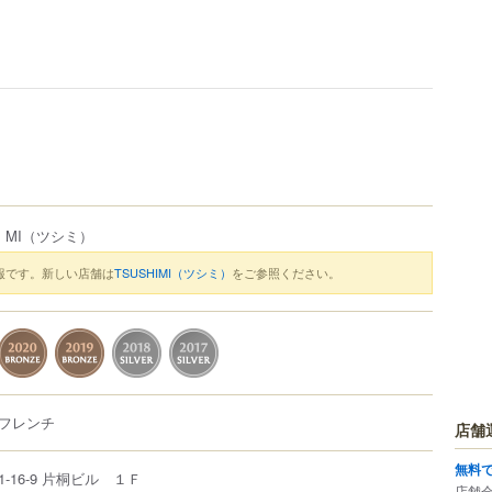
・MI
（ツシミ）
報です。新しい店舗は
TSUSHIMI（ツシミ）
をご参照ください。
フレンチ
店舗
無料
1-16-9
片桐ビル １Ｆ
店舗