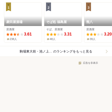
1
2
3
菱田屋酒場
そば処 福島屋
熊八
居酒屋
そば、居酒屋
居酒屋
3.61
3.31
3.20
238人
48人
39人
駒場東大前・池ノ上×居酒屋
のランキングをもっと見る
広告を非表示