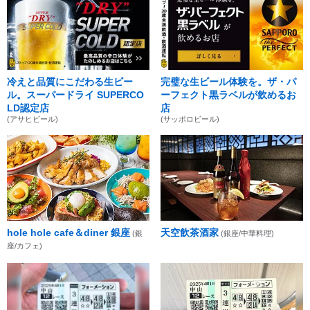
冷えと品質にこだわる生ビー
完璧な生ビール体験を。ザ・パ
ル。スーパードライ SUPERCO
ーフェクト黒ラベルが飲めるお
LD認定店
店
(アサヒビール)
(サッポロビール)
hole hole cafe＆diner 銀座
天空飲茶酒家
(銀
(銀座/中華料理)
座/カフェ)