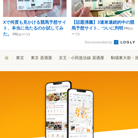
Xで何度も見かける競馬予想サイ
【話題沸騰】3連単連続的中の競
ト、本当に当たるのか試してみ
馬予想サイト、ついに判明
PR(ル
た。
ーツ)
PR(ルーツ)
Recommended by
東京
東京 居酒屋
京王・小田急沿線 居酒屋
駒場東大前・池