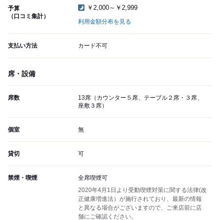
￥2,000～￥2,999
予算
（口コミ集計）
利用金額分布を見る
支払い方法
カード不可
席・設備
席数
13席（カウンター５席、テーブル２席・３席、
座敷３席）
個室
無
貸切
可
禁煙・喫煙
全席喫煙可
2020年4月1日より受動喫煙対策に関する法律(改
正健康増進法）が施行されており、最新の情報
と異なる場合がございますので、ご来店前に店
舗にご確認ください。