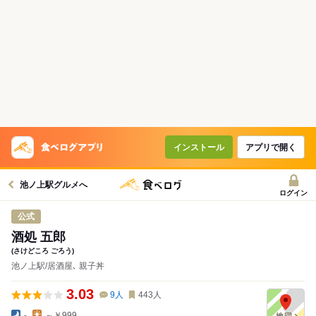
コースで使えるクーポン
戻る
クーポンを利用せず予約する
インストール
アプリで開く
池ノ上駅グルメへ
ログイン
公式
酒処 五郎
(さけどころ ごろう)
池ノ上駅/居酒屋､ 親子丼
3.03
9
人
443
人
-
～￥999