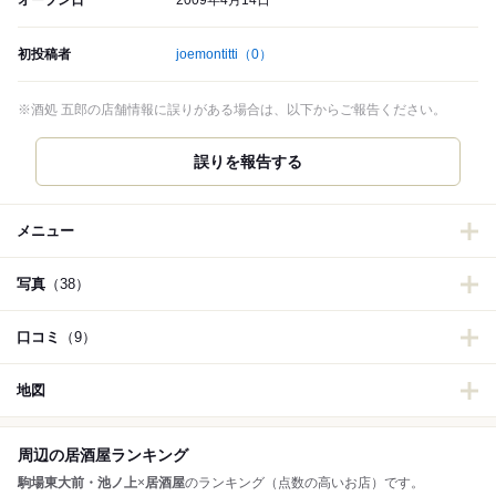
オープン日
2009年4月14日
初投稿者
joemontitti
（0）
※酒処 五郎の店舗情報に誤りがある場合は、以下からご報告ください。
誤りを報告する
メニュー
写真
（38）
口コミ
（9）
地図
周辺の居酒屋ランキング
駒場東大前・池ノ上
×
居酒屋
のランキング（点数の高いお店）です。