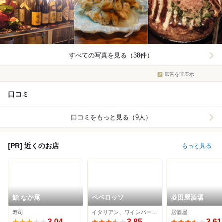
すべての写真を見る（38件）
広告を非表示
口コミ
口コミをもっと見る（9人）
[PR] 近くのお店
もっと見る
鮨 なか尾
ペペロッソ
菱田屋酒場
寿司
イタリアン、ワインバー、ダイニングバー
居酒屋
3.04
3.85
3.61