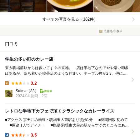
すべての写真を見る（182件）
広告を非表示
口コミ
学生の多い町のカレー店
東大駒場前駅からは歩いてすぐの立地。 店は半地下なのでやや暗い印象
はあるが、落ち着いた喫茶店のような佇まい。テーブル席が2,3、他にカ
ウンター席も充実している。 チキン、野菜...
3.2
Lunch:
Salma
（83）
2024/04 訪問
2回
レトロな半地下カフェで頂くクラシックなカレーライス
■アクセス 京王井の頭線・駒場東大前駅より徒歩1分 ■訪問回数 初めて
■用途 1人でディナー ■概要 駒場東大前の駅からすぐのところにある
半地下の...
3.5
Dinner: