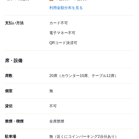
利用金額分布を見る
支払い方法
カード不可
電子マネー不可
QRコード決済可
席・設備
席数
20席（カウンター10席、テーブル12席）
個室
無
貸切
不可
禁煙・喫煙
全席禁煙
駐車場
無（近くにコインパーキング2台分あり）