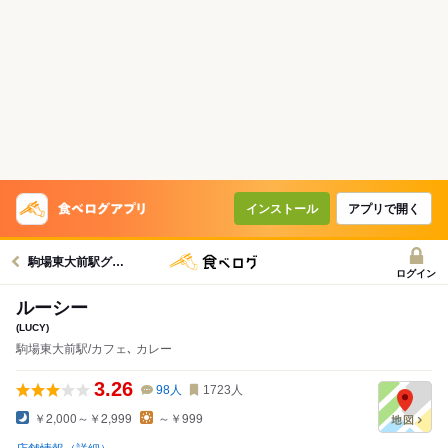
インストール
アプリで開く
駒場東大前駅グルメへ
ログイン
ルーシー
(LUCY)
駒場東大前駅/カフェ､ カレー
3.26
98
人
1723
人
￥2,000～￥2,999
～￥999