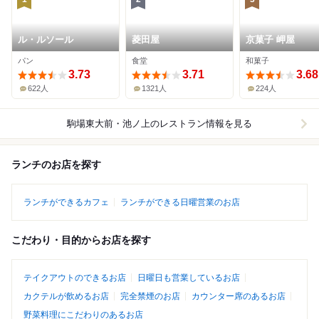
ル・ルソール
菱田屋
京菓子 岬屋
パン
食堂
和菓子
3.73
3.71
3.68
622人
1321人
224人
駒場東大前・池ノ上
のレストラン情報を見る
ランチのお店を探す
ランチができるカフェ
ランチができる日曜営業のお店
こだわり・目的からお店を探す
テイクアウトのできるお店
日曜日も営業しているお店
カクテルが飲めるお店
完全禁煙のお店
カウンター席のあるお店
野菜料理にこだわりのあるお店