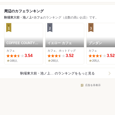
周辺のカフェランキング
駒場東大前・池ノ上
×
カフェ
のランキング（点数の高いお店）です。
1
2
3
COFFEE COUNTY
イエロー カフェ
ブンダン
TOKYO
カフェ
カフェ、ホットドッグ
カフェ
3.54
3.52
3.52
168人
260人
205人
駒場東大前・池ノ上×カフェ
のランキングをもっと見る
広告を非表示