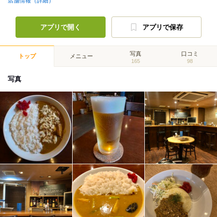
店舗情報（詳細）
アプリで開く
アプリで保存
写真
口コミ
トップ
メニュー
165
98
写真