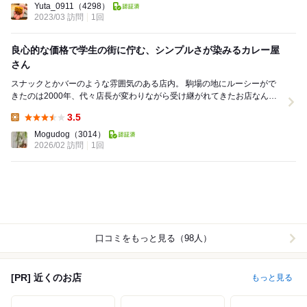
Yuta_0911
（4298）
2023/03 訪問
1回
良心的な価格で学生の街に佇む、シンプルさが染みるカレー屋
さん
スナックとかバーのような雰囲気のある店内。 駒場の地にルーシーがで
きたのは2000年、代々店長が変わりながら受け継がれてきたお店なんだ
そう。 ランチで6人で入れたのがありが...
3.5
Lunch:
Mogudog
（3014）
2026/02 訪問
1回
口コミをもっと見る（98人）
[PR] 近くのお店
もっと見る