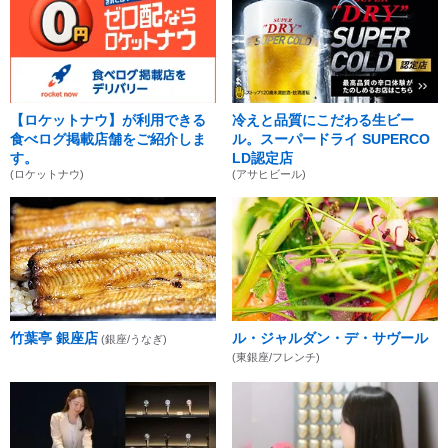
【ロケットナウ】が利用できる
冷えと品質にこだわる生ビー
食べログ掲載店舗をご紹介しま
ル。スーパードライ SUPERCO
す。
LD認定店
(ロケットナウ)
(アサヒビール)
竹葉亭 銀座店
ル・ジャルダン・デ・サヴール
(銀座/うなぎ)
(東銀座/フレンチ)