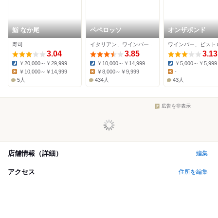
鮨 なか尾
ペペロッソ
オンザポンド
寿司
イタリアン、ワインバー、ダイニングバー
ワインバー、ビスト
3.04
3.85
3.13
￥20,000～￥29,999
￥10,000～￥14,999
￥5,000～￥5,999
Dinner:
Dinner:
Dinner:
￥10,000～￥14,999
￥8,000～￥9,999
-
Lunch:
Lunch:
Lunch:
5人
434人
43人
広告を非表示
店舗情報（詳細）
編集
アクセス
住所を編集