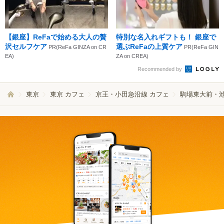
【銀座】ReFaで始める大人の贅
特別な名入れギフトも！ 銀座で
沢セルフケア
選ぶReFaの上質ケア
PR(ReFa GINZA on CR
PR(ReFa GIN
EA)
ZA on CREA)
Recommended by
東京
東京 カフェ
京王・小田急沿線 カフェ
駒場東大前・池