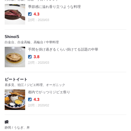
季節感に溢れ香り立つような料理
4.3
Dinner:
訪問：2020/03
ShinoiS
白金台、白金高輪、高輪台 / 中華料理
手間を掛け過ぎるくらい掛けてる話題の中華
3.8
Dinner:
訪問：2020/03
ビートイート
喜多見、狛江 / ジビエ料理、オーガニック
都内でがっつりジビエ祭り
4.3
Dinner:
訪問：2020/02
瞬
静岡 / うなぎ、丼