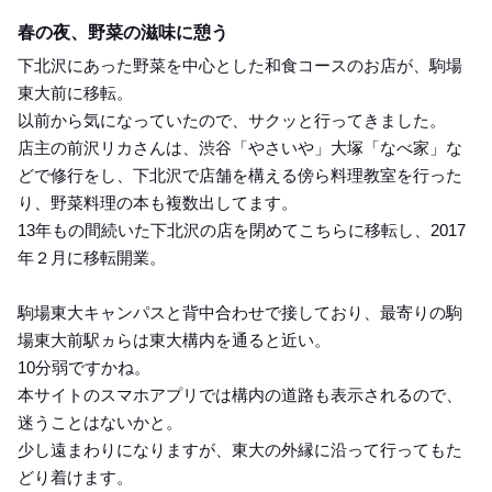
Dinner
春の夜、野菜の滋味に憩う
下北沢にあった野菜を中心とした和食コースのお店が、駒場
東大前に移転。
以前から気になっていたので、サクッと行ってきました。
店主の前沢リカさんは、渋谷「やさいや」大塚「なべ家」な
どで修行をし、下北沢で店舗を構える傍ら料理教室を行った
り、野菜料理の本も複数出してます。
13年もの間続いた下北沢の店を閉めてこちらに移転し、2017
年２月に移転開業。
駒場東大キャンパスと背中合わせで接しており、最寄りの駒
場東大前駅ヵらは東大構内を通ると近い。
10分弱ですかね。
本サイトのスマホアプリでは構内の道路も表示されるので、
迷うことはないかと。
少し遠まわりになりますが、東大の外縁に沿って行ってもた
どり着けます。