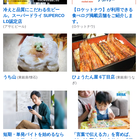
冷えと品質にこだわる生ビー
【ロケットナウ】が利用できる
ル。スーパードライ SUPERCO
食べログ掲載店舗をご紹介しま
LD認定店
す。
(アサヒビール)
(ロケットナウ)
うち山
ひょうたん屋 6丁目店
(東銀座/懐石)
(東銀座/うな
ぎ)
短期・単発バイトを始めるなら
「言葉で伝える力」を育めば、