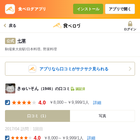
インストール
アプリで開く
戻る
ログイン
七草
公式
駒場東大前駅/日本料理､ 野菜料理
アプリなら口コミがサクサク見られる
きゅいそん
（1946）の口コミ
認証済
4.0
￥8,000～￥9,999/1人
詳細
Dinner
口コミ（1）
写真
2017/04 訪問
1回目
4.0
￥8,000～￥9,999/1人
詳細