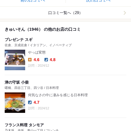
前の口コミへ
次の口コミへ
口コミ一覧へ（29）
きゅいそん（1946） の他のお店の口コミ
プレゼンテ スギ
佐倉、京成佐倉 / イタリアン、イノベーティブ
やっぱ変態
4.6
4.8
Lunch:
Dinner:
訪問：2024/12
津の守坂 小柴
曙橋、四谷三丁目、四ツ谷 / 日本料理
何気なさの中に凄みを感じる日本料理
4.7
Dinner:
訪問：2024/12
フランス料理 タンモア
乃木坂、赤坂、青山一丁目 / フレンチ