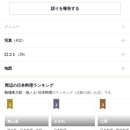
誤りを報告する
メニュー
写真
（432）
口コミ
（29）
地図
周辺の日本料理ランキング
駒場東大前・池ノ上
×
日本料理
のランキング（点数の高いお店）です。
1
2
3
鳥山居
さざれ
七草