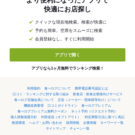
より便利になったアプリで
快適にお店探し
クイックな現在地検索。検索が快適に
予約も簡単。空席をスムーズに検索
会員登録なし。すぐに利用開始
アプリで開く
アプリなら1ヶ月無料でランキング検索！
利用規約
食べログについて
携帯電話番号認証とは
口コミ・ランキングに対する取り組み
飲食店・飲食企業様向けサービス
食べログ店舗会員について
広告（メーカー・団体様等向け）について
機能改善要望
口コミガイドライン
食べログプレミアム
食べログプレミアム無料クーポン
ネット予約（リクエスト予約）
個人情報保護方針
外部送信（オプトアウト）
特定商取引法に基づく表記
推奨環境
ヘルプ・お問い合わせ
採用情報
企業情報
キーワード一覧
サイトマップ
チェーン一覧