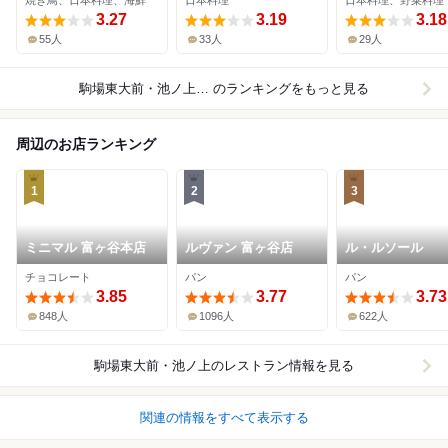
焼き鳥、日本料理、海鮮
日本料理
日本料理、野菜料理
3.27
3.19
3.18
55人
33人
29人
駒場東大前・池ノ上×日本料理
のランキングをもっと見る
周辺のお店ランキング
1
2
3
ミニマル 富ヶ谷本店
ルヴァン 富ヶ谷店
ル・ルソール
チョコレート
パン
パン
3.85
3.77
3.73
848人
1096人
622人
駒場東大前・池ノ上
のレストラン情報を見る
関連の情報をすべて表示する