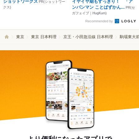
ショットワークス
イヤイヤ期もすっきり！ 「ア
PR(ショットワー
ンパンマン ことばずかん...
クス)
PR(セ
ガフェイブ｜HugKum)
Recommended by
東京
東京 日本料理
京王・小田急沿線 日本料理
駒場東大前