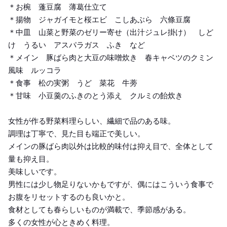
＊お椀 蓬豆腐 薄葛仕立て
＊揚物 ジャガイモと桜エビ こしあぶら 六條豆腐
＊中皿 山菜と野菜のゼリー寄せ（出汁ジュレ掛け） しど
け うるい アスパラガス ふき など
＊メイン 豚ばら肉と大豆の味噌炊き 春キャベツのクミン
風味 ルッコラ
＊食事 松の実粥 うど 菜花 牛蒡
＊甘味 小豆羹のふきのとう添え クルミの飴炊き
女性が作る野菜料理らしい、繊細で品のある味。
調理は丁寧で、見た目も端正で美しい。
メインの豚ばら肉以外は比較的味付は抑え目で、全体として
量も抑え目。
美味しいです。
男性には少し物足りないかもですが、偶にはこういう食事で
お腹をリセットするのも良いかと。
食材としても春らしいものが満載で、季節感がある。
多くの女性が心ときめく料理。