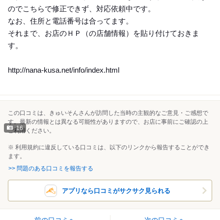
のでこちらで修正できず、対応依頼中です。
なお、住所と電話番号は合ってます。
それまで、お店のＨＰ（の店舗情報）を貼り付けておきま
す。
http://nana-kusa.net/info/index.html
この口コミは、きゅいそんさんが訪問した当時の主観的なご意見・ご感想で
す。最新の情報とは異なる可能性がありますので、お店に事前にご確認の上
16
ご利用ください。
※ 利用規約に違反している口コミは、以下のリンクから報告することができ
ます。
>> 問題のある口コミを報告する
アプリなら口コミがサクサク見られる