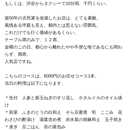
もしくは、渋谷からタクシーで10分弱、千円くらい。
築50年の古民家を改築したお店は、とても素敵。
風情ある坪庭も見え、都内とは思えない雰囲気。
これだけでも行く価値があるくらい。
テーブル席のみで、１２席。
金曜のこの日、都心から離れたやや不便な地であるにも関わ
らず、満席。
人気店ですね。
こちらのコースは、6000円のお任せコース1本。
当日の料理は以下になります。
＊先付 人参と新玉ねぎのすり流し ホタルイカのオイル漬
け
＊前菜 ふきのとうの白和え そら豆蜜煮 筍 こごみ 花
わさびの酢漬け 湯葉含め煮 赤水菜の胡麻和え 玉子焼き
＊凌ぎ 豆ごはん 笹の葉包み