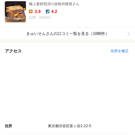
極上素材競演の規格外鰻屋さん
3.9
4.2
Lunch:
Dinner:
訪問：2020/02
きゅいそん
さんの口コミ一覧を見る（1088件）
アクセス
住所を修正
住所
東京都渋谷区富ヶ谷2-22-5