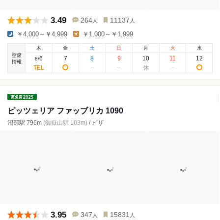
3.49
264
11137
人
人
￥4,000～￥4,999
￥1,000～￥1,999
木
金
土
日
月
火
水
空席
6
7
8
9
10
11
12
8
/
情報
ピッツェリア ファッブリカ 1090
沼部駅 796m
(御嶽山駅 103m)
/ ピザ
3.95
347
15831
人
人