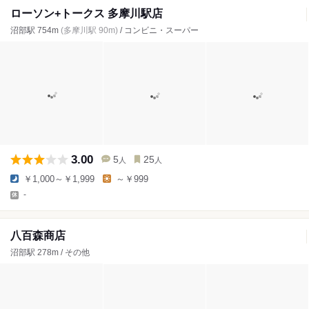
ローソン+トークス 多摩川駅店
沼部駅 754m
(多摩川駅 90m)
/ コンビニ・スーパー
3.00
5
25
人
人
￥1,000～￥1,999
～￥999
-
八百森商店
沼部駅 278m / その他