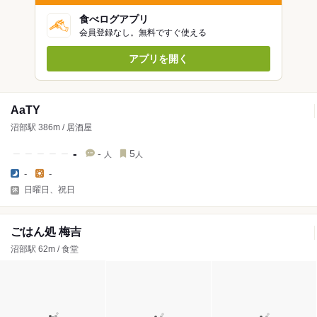
食べログアプリ
会員登録なし。無料ですぐ使える
アプリを開く
AaTY
沼部駅 386m / 居酒屋
-
-
5
人
人
-
-
日曜日、祝日
ごはん処 梅吉
沼部駅 62m / 食堂