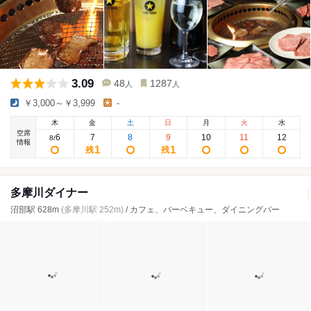
3.09
48
1287
人
人
￥3,000～￥3,999
-
木
金
土
日
月
火
水
空席
6
7
8
9
10
11
12
8
/
情報
1
1
残
残
多摩川ダイナー
沼部駅 628m
(多摩川駅 252m)
/ カフェ、バーベキュー、ダイニングバー