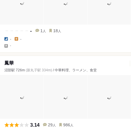
-
1
18
人
人
-
-
-
鳳華
沼部駅 726m
(新丸子駅 334m)
/ 中華料理、ラーメン、食堂
3.14
29
986
人
人