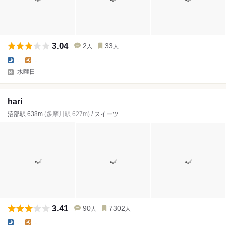
3.04
2
33
人
人
-
-
水曜日
hari
沼部駅 638m
(多摩川駅 627m)
/ スイーツ
3.41
90
7302
人
人
-
-