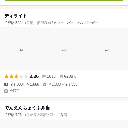
ディライト
沼部駅 588m
(多摩川駅 268m)
/ カフェ、バー、ハンバーガー
3.36
161
6288
人
人
￥1,000～￥1,999
￥1,000～￥1,999
火曜日
でんえんちょうふ弁当
沼部駅 787m
(雪が谷大塚駅 476m)
/ 弁当