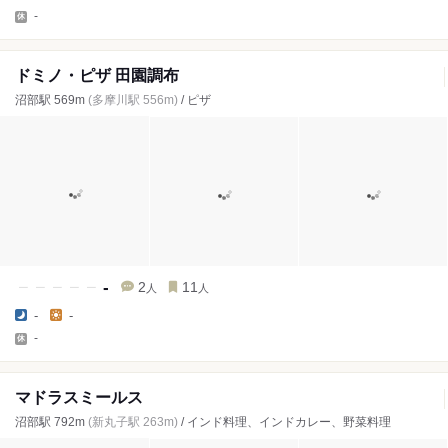
-
ドミノ・ピザ 田園調布
沼部駅 569m
(多摩川駅 556m)
/ ピザ
-
2
11
人
人
-
-
-
マドラスミールス
沼部駅 792m
(新丸子駅 263m)
/ インド料理、インドカレー、野菜料理