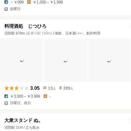
～￥999
￥1,000～￥1,999
金曜日
料理酒処 じつひろ
沼部駅 679m
(多摩川駅 169m)
/ 海鮮、日本酒バー、創作料理
3.05
13
399
人
人
￥3,000～￥3,999
-
日曜日、祝日
大衆スタンド ぬ。
沼部駅 21m / 立ち飲み