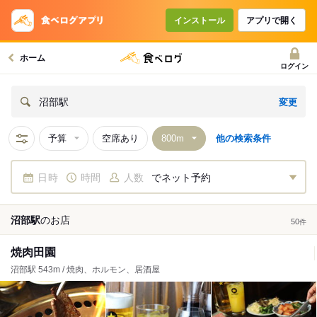
インストール
アプリで開く
ホーム
ログイン
変更
沼部駅
予算
空席あり
他の検索条件
日時
時間
人数
でネット予約
沼部駅
の
お店
50
件
焼肉田園
沼部駅 543m / 焼肉、ホルモン、居酒屋