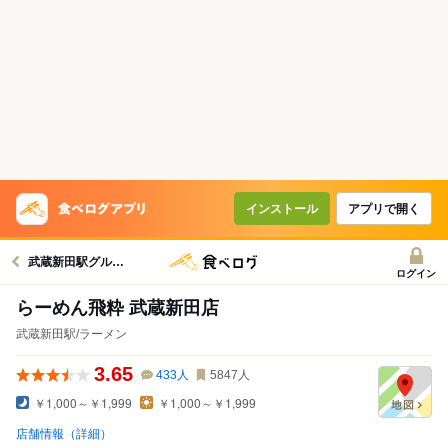
インストール
アプリで開く
武蔵新田駅グルメへ
ログイン
らーめん飛粋 武蔵新田店
武蔵新田駅/ラーメン
3.65
433
人
5847
人
￥1,000～￥1,999
￥1,000～￥1,999
店舗情報（詳細）