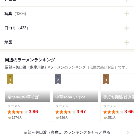
写真
（1306）
口コミ
（433）
地図
周辺のラーメンランキング
沼部～矢口渡（多摩川線）
×
ラーメン
のランキング（点数の高いお店）です。
1
2
3
奈つやの中華そば
中華soba いそべ
手打ち麺処 好き
ラーメン
ラーメン
ラーメン
3.86
3.67
3.66
1274人
636人
251人
沼部～矢口渡（多摩川線）×ラーメン
のランキングをもっと見る