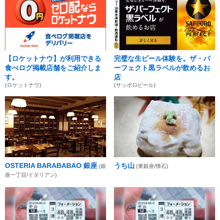
【ロケットナウ】が利用できる
完璧な生ビール体験を。ザ・パ
食べログ掲載店舗をご紹介しま
ーフェクト黒ラベルが飲めるお
す。
店
(ロケットナウ)
(サッポロビール)
OSTERIA BARABABAO 銀座
うち山
(銀
(東銀座/懐石)
座一丁目/イタリアン)