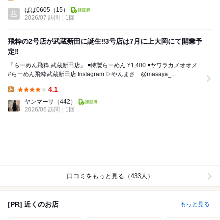
Lunch:
ぱぱ0605
（15）
2026/07 訪問
1回
飛粋の2号店が武蔵新田に誕生‼︎3号店は7月に上大岡にて開業予
定‼︎
『らーめん飛粋 武蔵新田店』 ◾️特製らーめん ¥1,400 ◾️ヤワラカメオオメ ⁡
⁡#らーめん飛粋武蔵新田店 Instagram ▷やんまさ @masaya_...
4.1
Lunch:
ヤンマーサ
（442）
2026/06 訪問
1回
口コミをもっと見る（433人）
[PR] 近くのお店
もっと見る