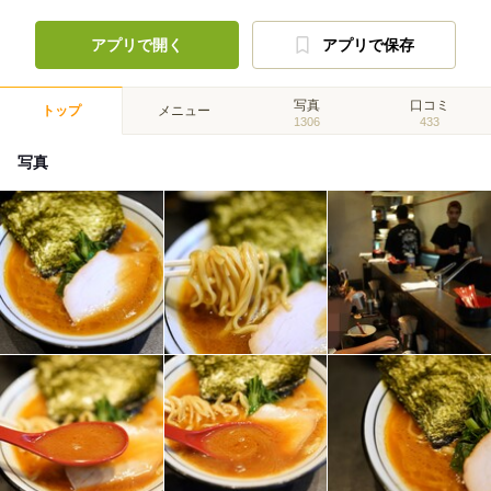
アプリで開く
アプリで保存
写真
口コミ
トップ
メニュー
1306
433
写真