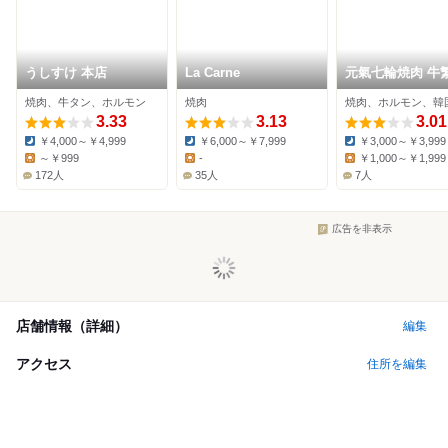
うしすけ 本店
La Carne
元氣七輪焼肉 牛繁
蔵新田店
焼肉、牛タン、ホルモン
焼肉
焼肉、ホルモン、韓
3.33
3.13
3.01
￥4,000～￥4,999
￥6,000～￥7,999
￥3,000～￥3,999
Dinner:
Dinner:
Dinner:
～￥999
-
￥1,000～￥1,999
Lunch:
Lunch:
Lunch:
172人
35人
7人
広告を非表示
店舗情報（詳細）
編集
アクセス
住所を編集