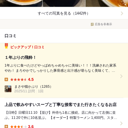
すべての写真を見る（1442件）
広告を非表示
口コミ
ピックアップ！口コミ
１年ぶりの飛粋！
1年ぶりに食べたけどやっぱめちゃめちゃに美味い！！！洗練された家系
やわ！ まろやかでしっかりした豚骨感と出汁感が堪らなく美味くて、最
初の数口は箸はお預けでひたすら蓮華でスープを掬ってしまう笑笑 なぜ
4.5
かほうれん草やなくて小松菜を採用してるけどそんなに気にならない。
Lunch:
チャーシューはしっ...
まさや猫かぶり
（1265）
2025/11 訪問
1回
上品で飲みやすいスープと丁寧な接客でまた行きたくなるお店
【日時】日曜日11:10 【並び】外待ち1名に接続。店に向かって左側に並
ぶ。11:20で外に10名並ぶ。 【オーダー】特製ラーメン 1,400円。スタッ
フの方に声かけられてから...
3.6