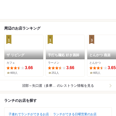
周辺のお店ランキング
1
1
3
ザ リビング
手打ち麺処 好き酒師
とんかつ 燕楽
カフェ
ラーメン
とんかつ
3.66
3.66
3.65
469人
251人
465人
沼部～矢口渡（多摩川線）
のレストラン情報を見る
ランチのお店を探す
子連れでランチができるお店
ランチができる日曜営業のお店