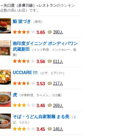
～矢口渡（多摩川線）×レストラン
のランキン
点数の高いお店）
です。
鮨 波づき
（寿司）
3.65
390
人
南印度ダイニング ポンディバワン
武蔵新田
（インド料理、インドカレー、薬
膳）
3.56
611
人
UCCIARE !!!
（ピザ、ビアバー）
3.53
217
人
虎
（中華料理、ラーメン、つけ麺）
3.46
269
人
そば・うどん自家製麺 まる美
（そ
ば、うどん）
3.45
146
人