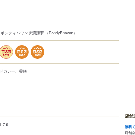
 ポンディバワン 武蔵新田
（PondyBhavan）
ドカレー、薬膳
店舗
1-7-9
無料
店舗