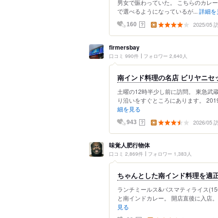
男女で賑わっていた。 こちらのカレ
で選べるようになっているが...
詳細を
2025/05
？
160
firmersbay
口コミ 990件
フォロワー 2,640人
南インド料理の名店 ビリヤニセ
土曜の12時半少し前に訪問。 東急武
り沿いをすぐところにあります。 201
細を見る
2026/05
？
943
味覚人肥行物体
口コミ 2,869件
フォロワー 1,383人
ちゃんとした南インド料理を適正
ランチミールス&バスマティライス(15
と南インドカレー。 開店直後に入店。
見る