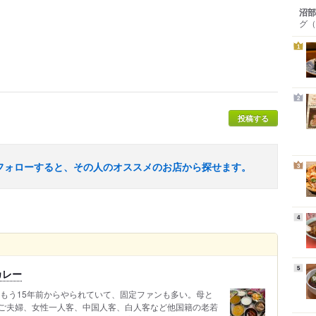
沼部
グ
（
1
2
投稿する
フォローすると、その人のオススメのお店から探せます。
3
4
5
カレー
 もう15年前からやられていて、固定ファンも多い。母と
ご夫婦、女性一人客、中国人客、白人客など他国籍の老若