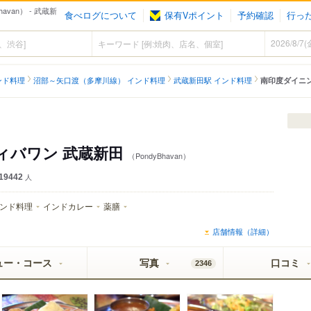
van） - 武蔵新
食べログについて
保有Vポイント
予約確認
行っ
ンド料理
沼部～矢口渡（多摩川線） インド料理
武蔵新田駅 インド料理
南印度ダイニン
ィバワン 武蔵新田
（PondyBhavan）
19442
人
ンド料理
インドカレー
薬膳
店舗情報（詳細）
ュー・コース
写真
口コミ
2346