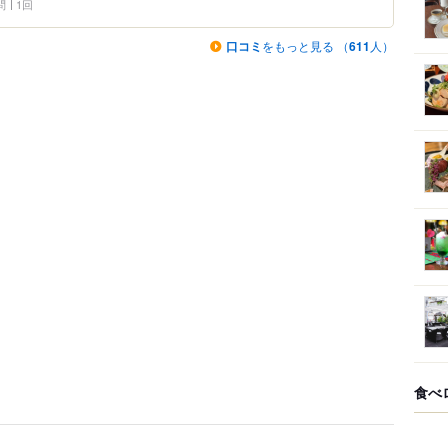
問
1回
口コミ
をもっと見る （
611
人）
食べ