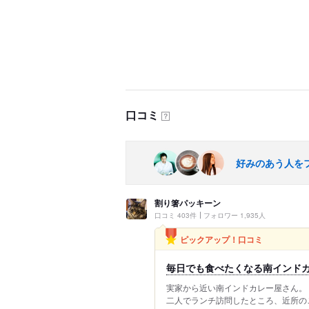
口コミ
？
好みのあう人を
割り箸パッキーン
口コミ 403件
フォロワー 1,935人
ピックアップ！口コミ
毎日でも食べたくなる南インド
実家から近い南インドカレー屋さん。
二人でランチ訪問したところ、近所の