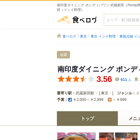
南印度ダイニング ポンディバワン 武蔵新田（PondyBha
田（インド料理）
食べログ
食べログ
東京
東京 インド料理
東急沿線 イ
公式
南印度ダイニング ポンデ
3.56
611
人
最寄り駅：
武蔵新田駅
[
東京
]
ジャンル：
イ
予算：
￥2,000～￥2,999
～￥999
トップ
メニ