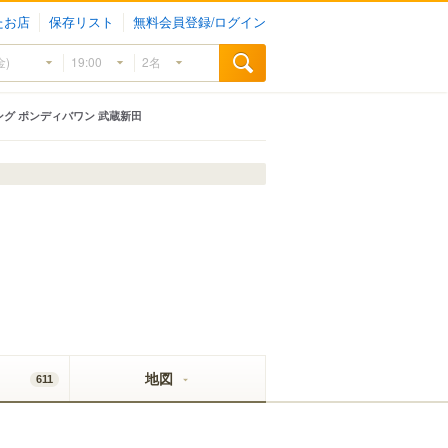
たお店
保存リスト
無料会員登録/ログイン
グ ポンディバワン 武蔵新田
地図
611