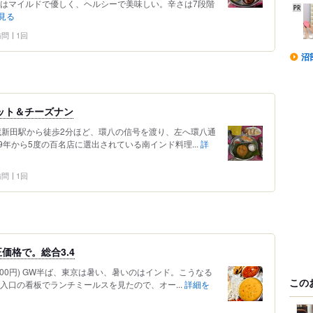
ーはマイルドで優しく、ヘルシーで美味しい。辛さは7段階
見る
 訪問
1回
沼
ット＆チーズナン
蔵新田駅から徒歩2分ほど、環八の信号を渡り、左へ環八通
9年から5度の百名店に選出されている南インド料理...
詳
 訪問
1回
価格で。総合3.4
00円) GW半ば、東京は暑い、暑いのはインド。こうなる
この
入口の看板でランチミールスを見たので、オー...
詳細を