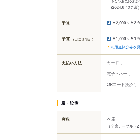
不定期にお休み
(2024.9.10更新)
予算
￥2,000～￥2,9
予算
（口コミ集計）
￥1,000～￥1,9
利用金額分布を
カード可
支払い方法
電子マネー可
QRコード決済可
席・設備
22席
席数
（全席テーブル（2