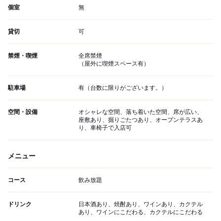
個室
無
貸切
可
禁煙・喫煙
全席禁煙
（屋外に喫煙スペース有）
駐車場
有（台数に限りがございます。）
空間・設備
オシャレな空間、落ち着いた空間、席が広い、
座敷あり、掘りごたつあり、オープンテラスあ
り、車椅子で入店可
メニュー
コース
飲み放題
ドリンク
日本酒あり、焼酎あり、ワインあり、カクテル
あり、ワインにこだわる、カクテルにこだわる