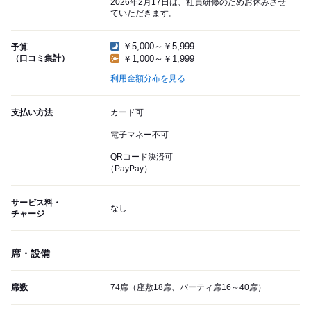
2026年2月17日は、社員研修のためお休みさせ
ていただきます。
￥5,000～￥5,999
予算
（口コミ集計）
￥1,000～￥1,999
利用金額分布を見る
支払い方法
カード可
電子マネー不可
QRコード決済可
（PayPay）
サービス料・
なし
チャージ
席・設備
席数
74席（座敷18席、パーティ席16～40席）