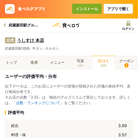
インストール
アプリで開く
武蔵新田駅グルメへ
ログイン
うしすけ 本店
公式
武蔵新田駅/焼肉､ 牛タン､ ホルモン
写真
口コミ
クーポン
トップ
座席
メニュー
624
172
2
ユーザーの評価平均・分布
以下データは、このお店にユーザーの皆様が投稿された評価の単純平均、及
び単純分布です。
※お店の点数「3.33」は、独自のアルゴリズムで算出しております。詳しく
は、「
点数・ランキングについて
」をご覧ください。
評価平均
3.69
総合
3.57
料理・味