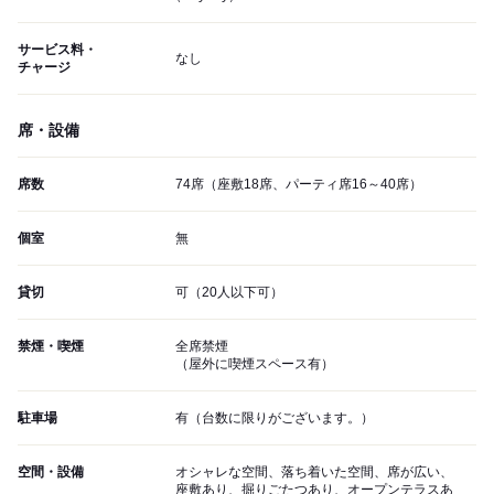
サービス料・
なし
チャージ
席・設備
席数
74席（座敷18席、パーティ席16～40席）
個室
無
貸切
可（20人以下可）
禁煙・喫煙
全席禁煙
（屋外に喫煙スペース有）
駐車場
有（台数に限りがございます。）
空間・設備
オシャレな空間、落ち着いた空間、席が広い、
座敷あり、掘りごたつあり、オープンテラスあ