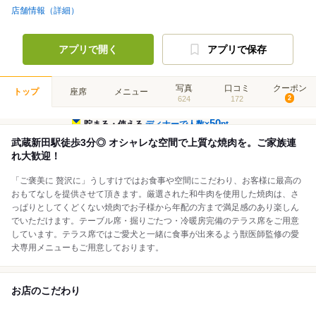
店舗情報（詳細）
アプリで開く
アプリで保存
写真
口コミ
クーポン
トップ
座席
メニュー
624
172
2
50
貯まる・使える
ディナーで人数×
pt
武蔵新田駅徒歩3分◎ オシャレな空間で上質な焼肉を。ご家族連
れ大歓迎！
「ご褒美に 贅沢に」うしすけではお食事や空間にこだわり、お客様に最高の
おもてなしを提供させて頂きます。厳選された和牛肉を使用した焼肉は、さ
っぱりとしてくどくない焼肉でお子様から年配の方まで満足感のあり楽しん
でいただけます。テーブル席・掘りごたつ・冷暖房完備のテラス席をご用意
しています。テラス席ではご愛犬と一緒に食事が出来るよう獣医師監修の愛
犬専用メニューもご用意しております。
お店のこだわり