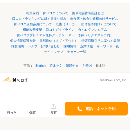
利用規約
食べログについて
携帯電話番号認証とは
口コミ・ランキングに対する取り組み
飲食店・飲食企業様向けサービス
食べログ店舗会員について
広告（メーカー・団体様等向け）について
機能改善要望
口コミガイドライン
食べログプレミアム
食べログプレミアム無料クーポン
ネット予約（リクエスト予約）
個人情報保護方針
外部送信（オプトアウト）
特定商取引法に基づく表記
推奨環境
ヘルプ・お問い合わせ
採用情報
企業情報
キーワード一覧
サイトマップ
チェーン一覧
言語：
English
简体中文
繁體中文
한국어
日本語
©Kakaku.com, Inc.
電話・ネット予約
行った
保存
共有