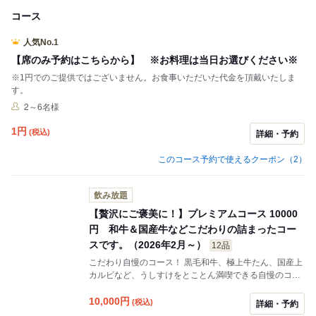
コース
人気No.1
【席のみ予約はこちらから】 ※お料理は当日お選びください※
※1円でのご提供ではございません。お食事いただいた代金を頂戴いたしま
す。
2～6名様
1
円
(税込)
詳細・予約
このコース予約で使えるクーポン（2）
飲み放題
【贅沢にご褒美に！】プレミアムコース 10000
円 和牛＆国産牛などこだわりの詰まったコー
スです。（2026年2月～）
12品
こだわり自慢のコース！ 黒毛和牛、極上牛たん、国産上
カルビなど、うしすけをとことん満喫できる自慢のコー
スとなっております。 ※こちらのコースは食べ放題では
ございません。
10,000
円
(税込)
詳細・予約