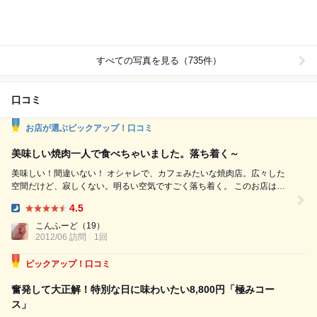
すべての写真を見る（735件）
口コミ
お店が選ぶピックアップ！口コミ
美味しい焼肉一人で食べちゃいました。落ち着く～
美味しい！間違いない！ オシャレで、カフェみたいな焼肉店。広々した
空間だけど、寂しくない。明るい空気ですごく落ち着く。 このお店は、
武蔵新田というだけに、地域の場というか、愛される店づくりができてい
4.5
るのだと思う。 都会だと、人の流れが多いのだけど、地域に愛される店
Dinner:
は、ずっと通える店ですね。 お店の特徴は、ワンちゃんと一緒に入店で
こんふーど
（19）
きる空間があり、中庭では夏には花火大会など、 ...
2012/06 訪問
1回
ピックアップ！口コミ
奮発して大正解！特別な日に味わいたい8,800円「極みコー
ス」