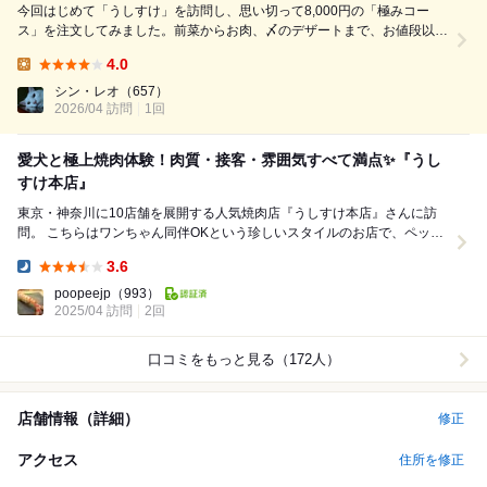
今回はじめて「うしすけ」を訪問し、思い切って8,000円の「極みコー
ス」を注文してみました。前菜からお肉、〆のデザートまで、お値段以上
の満足感を得られる素晴らしい内容でした！ まずは「ナムルとキムチ盛
4.0
合せ」。しっかりとしたボリュームがあり、お肉の合間の良いアクセント
Lunch:
になります。「胡瓜とトマトの...
シン・レオ
（657）
2026/04 訪問
1回
愛犬と極上焼肉体験！肉質・接客・雰囲気すべて満点✨『うし
すけ本店』
東京・神奈川に10店舗を展開する人気焼肉店『うしすけ本店』さんに訪
問。 こちらはワンちゃん同伴OKという珍しいスタイルのお店で、ペット
連れの方にはたまらないポイント。それだけでな...
3.6
Dinner:
poopeejp
（993）
2025/04 訪問
2回
口コミをもっと見る（172人）
店舗情報（詳細）
修正
アクセス
住所を修正