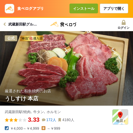
コースで使えるクーポン
戻る
インストール
アプリで開く
武蔵新田駅グルメへ
クーポンを利用せず予約する
ログイン
公式
厳選された和牛焼肉のお店
うしすけ 本店
武蔵新田駅/焼肉､ 牛タン､ ホルモン
3.33
172
人
4180
人
￥4,000～￥4,999
～￥999