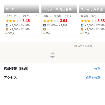
OTTO
串カツ田中 尾山台店
スシイザカヤ 楽
イタリアン、パスタ、ピザ
串揚げ、居酒屋、うどん
居酒屋、寿司
3.46
3.04
3.38
￥4,000～￥4,999
￥2,000～￥2,999
￥6,000～￥7,999
Dinner:
Dinner:
Dinner:
￥1,000～￥1,999
-
￥1,000～￥1,999
Lunch:
Lunch:
Lunch:
363人
45人
107人
広告を非表示
店舗情報（詳細）
修正
アクセス
住所を修正