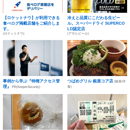
【ロケットナウ】が利用できる
冷えと品質にこだわる生ビー
食べログ掲載店舗をご紹介しま
ル。スーパードライ SUPERCO
す。
LD認定店
(ロケットナウ)
(アサヒビール)
事例から学ぶ『特権アクセス管
つばめグリル 銀座コア店
(銀座/洋
理』
食)
PR(KeeperSecurity)