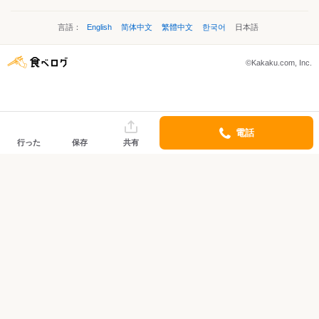
言語：
English
简体中文
繁體中文
한국어
日本語
©Kakaku.com, Inc.
電話
行った
保存
共有