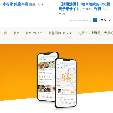
木村家 銀座本店
【話題沸騰】3連単連続的中の競
(銀座/パン)
馬予想サイト、ついに判明
PR(ル
ーツ)
Recommended by
東京
東京 カフェ
東急沿線 カフェ
九品仏～上野毛（大井町