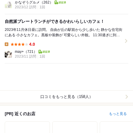
かなぞうグルメ
（262）
2023/12 訪問
1回
自然派プレートランチができるかわいらしいカフェ！
2023年11月休日昼に訪問。 自由が丘の駅前から少し歩いた 静かな住宅街
にある 小さなカフェ。黒板や装飾が 可愛らしい外観。 11:30過ぎに到着
して 待ちな...
4.0
Lunch:
may+
（721）
2023/11 訪問
1回
口コミをもっと見る（158人）
[PR] 近くのお店
もっと見る