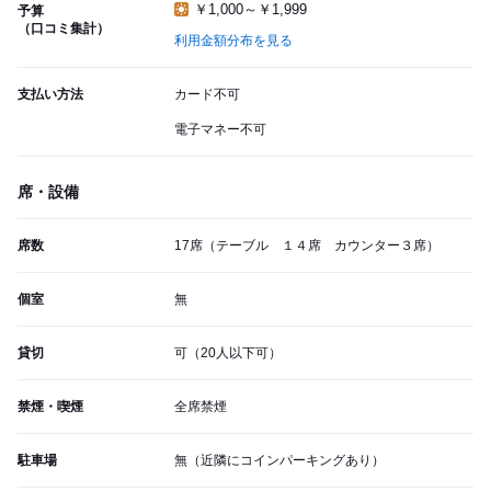
￥1,000～￥1,999
予算
（口コミ集計）
利用金額分布を見る
支払い方法
カード不可
電子マネー不可
席・設備
席数
17席（テーブル １４席 カウンター３席）
個室
無
貸切
可（20人以下可）
禁煙・喫煙
全席禁煙
駐車場
無（近隣にコインパーキングあり）