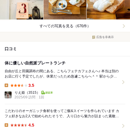
すべての写真を見る（676件）
広告を非表示
口コミ
体に優しい自然派プレートランチ
自由が丘と田園調布の間にある、こちらフェテカフェさんへ♪ 本当は別の
お店に行く予定でしたが、休業だったため急遽こちらへ＾＾ 駅から少し
離れていますが、その分閑静な場所にある印象...
3.5
Lunch:
りえ姫
（3515）
2025/09 訪問
1回
こだわりのオーガニック食材を使ってご飯&スイーツを作られています カ
フェ好きなお2人で始められたそうで、 入り口から魅力が詰まった素敵な
カフェ✨ 2度目の訪問でもドアを開ける...
4.5
Lunch: