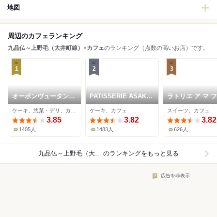
地図
周辺のカフェランキング
九品仏～上野毛（大井町線）
×
カフェ
のランキング（点数の高いお店）です。
1
2
3
オーボンヴュータン
PATISSERIE ASAKO
ラトリエ ア マ 
尾山台店
IWAYANAGI
ン
ケーキ、惣菜・デリ、カフェ
ケーキ、カフェ
スイーツ、カフェ
3.85
3.82
3.82
1405人
1483人
626人
九品仏～上野毛（大井町線）×カフェ
のランキングをもっと見る
広告を非表示