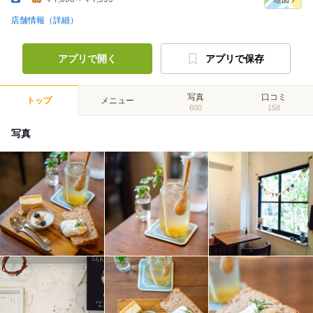
店舗情報（詳細）
アプリで開く
アプリで保存
写真
口コミ
トップ
メニュー
600
158
写真