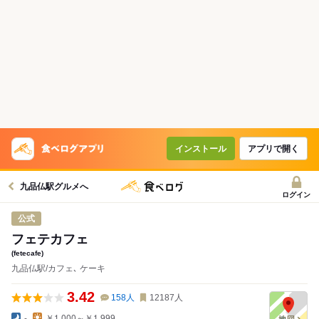
インストール
アプリで開く
九品仏駅グルメへ
ログイン
公式
フェテカフェ
(fetecafe)
九品仏駅/カフェ､ ケーキ
3.42
158
人
12187
人
-
￥1,000～￥1,999