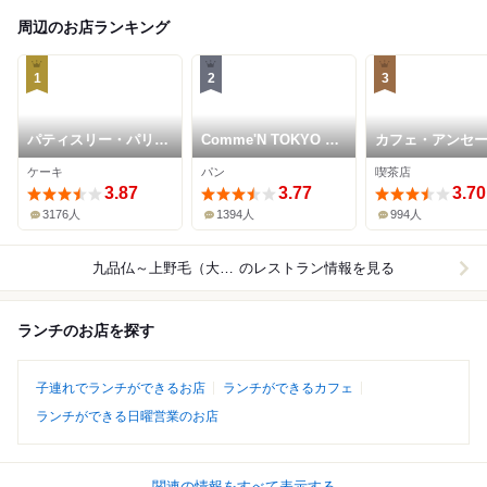
周辺のお店ランキング
1
2
3
パティスリー・パリセ
Comme'N TOKYO 本
カフェ・アンセ
ヴェイユ
店
ュ・ダングル 自
ケーキ
パン
喫茶店
丘店
3.87
3.77
3.70
3176人
1394人
994人
九品仏～上野毛（大井町線）
のレストラン情報を見る
ランチのお店を探す
子連れでランチができるお店
ランチができるカフェ
ランチができる日曜営業のお店
関連の情報をすべて表示する