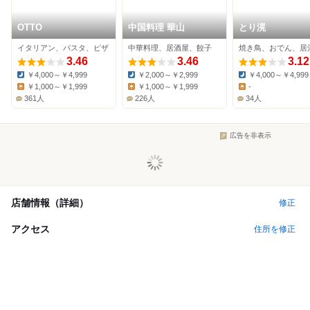
OTTO
中国料理 華山
とり滉
イタリアン、パスタ、ピザ
中華料理、居酒屋、餃子
焼き鳥、おでん、居
3.46
3.46
3.12
￥4,000～￥4,999
￥2,000～￥2,999
￥4,000～￥4,999
Dinner:
Dinner:
Dinner:
￥1,000～￥1,999
￥1,000～￥1,999
-
Lunch:
Lunch:
Lunch:
361人
226人
34人
広告を非表示
店舗情報（詳細）
修正
アクセス
住所を修正