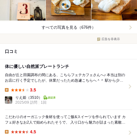
すべての写真を見る（676件）
広告を非表示
口コミ
体に優しい自然派プレートランチ
自由が丘と田園調布の間にある、こちらフェテカフェさんへ♪ 本当は別の
お店に行く予定でしたが、休業だったため急遽こちらへ＾＾ 駅から少し
離れていますが、その分閑静な場所にある印象...
3.5
Lunch:
りえ姫
（3510）
2025/09 訪問
1回
こだわりのオーガニック食材を使ってご飯&スイーツを作られています カ
フェ好きなお2人で始められたそうで、 入り口から魅力が詰まった素敵な
カフェ✨ 2度目の訪問でもドアを開ける...
4.5
Lunch: