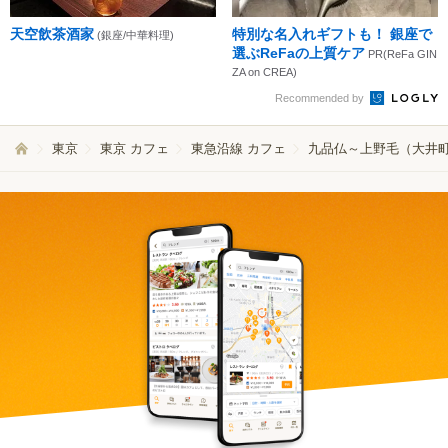
天空飲茶酒家
特別な名入れギフトも！ 銀座で
(銀座/中華料理)
選ぶReFaの上質ケア
PR(ReFa GIN
ZA on CREA)
Recommended by
東京
東京 カフェ
東急沿線 カフェ
九品仏～上野毛（大井町