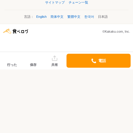
サイトマップ
チェーン一覧
言語：
English
简体中文
繁體中文
한국어
日本語
©Kakaku.com, Inc.
電話
行った
保存
共有