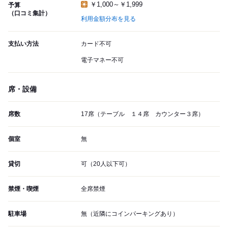
￥1,000～￥1,999
予算
（口コミ集計）
利用金額分布を見る
支払い方法
カード不可
電子マネー不可
席・設備
席数
17席（テーブル １４席 カウンター３席）
個室
無
貸切
可（20人以下可）
禁煙・喫煙
全席禁煙
駐車場
無（近隣にコインパーキングあり）