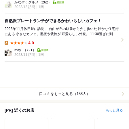
かなぞうグルメ
（262）
2023/12 訪問
1回
自然派プレートランチができるかわいらしいカフェ！
2023年11月休日昼に訪問。 自由が丘の駅前から少し歩いた 静かな住宅街
にある 小さなカフェ。黒板や装飾が 可愛らしい外観。 11:30過ぎに到着
して 待ちな...
4.0
Lunch:
may+
（721）
2023/11 訪問
1回
口コミをもっと見る（158人）
[PR] 近くのお店
もっと見る