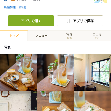
店舗情報（詳細）
アプリで開く
アプリで保存
写真
口コミ
トップ
メニュー
600
158
写真