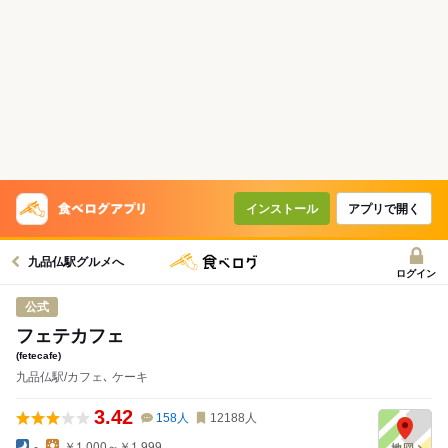
インストール
アプリで開く
九品仏駅グルメへ
ログイン
公式
フェテカフェ
(fetecafe)
九品仏駅/カフェ､ ケーキ
3.42
158
人
12188
人
-
￥1,000～￥1,999