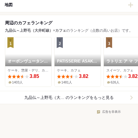
地図
周辺のカフェランキング
九品仏～上野毛（大井町線）
×
カフェ
のランキング（点数の高いお店）です。
1
2
3
オーボンヴュータン
PATISSERIE ASAKO
ラトリエ ア マ 
尾山台店
IWAYANAGI
ン
ケーキ、惣菜・デリ、カフェ
ケーキ、カフェ
スイーツ、カフェ
3.85
3.82
3.82
1403人
1481人
626人
九品仏～上野毛（大井町線）×カフェ
のランキングをもっと見る
広告を非表示