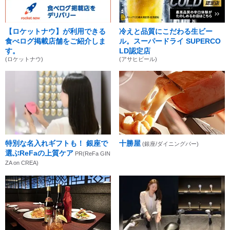
【ロケットナウ】が利用できる
冷えと品質にこだわる生ビー
食べログ掲載店舗をご紹介しま
ル。スーパードライ SUPERCO
す。
LD認定店
(ロケットナウ)
(アサヒビール)
特別な名入れギフトも！ 銀座で
十勝屋
(銀座/ダイニングバー)
選ぶReFaの上質ケア
PR(ReFa GIN
ZA on CREA)