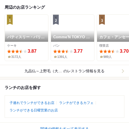
周辺のお店ランキング
1
2
3
パティスリー・パリセ
Comme'N TOKYO 本
カフェ・アンセ
ヴェイユ
店
ュ・ダングル 自
ケーキ
パン
喫茶店
丘店
3.87
3.77
3.70
3172人
1391人
989人
九品仏～上野毛（大井町線）
のレストラン情報を見る
ランチのお店を探す
子連れでランチができるお店
ランチができるカフェ
ランチができる日曜営業のお店
関連の情報をすべて表示する