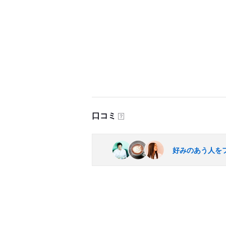
口コミ
？
好みのあう人を