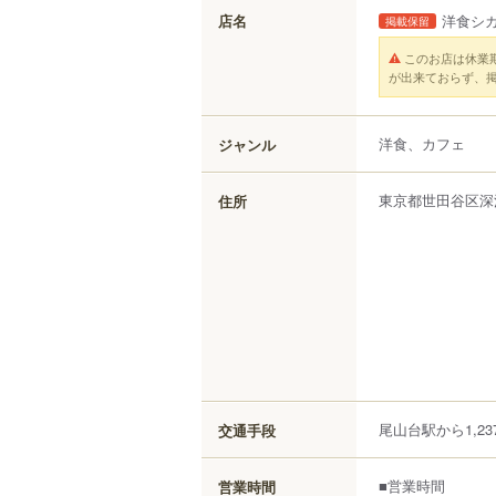
店名
洋食シ
掲載保留
このお店は休業
が出来ておらず、
洋食、カフェ
ジャンル
東京都
世田谷区
深
住所
尾山台駅から1,23
交通手段
■営業時間
営業時間