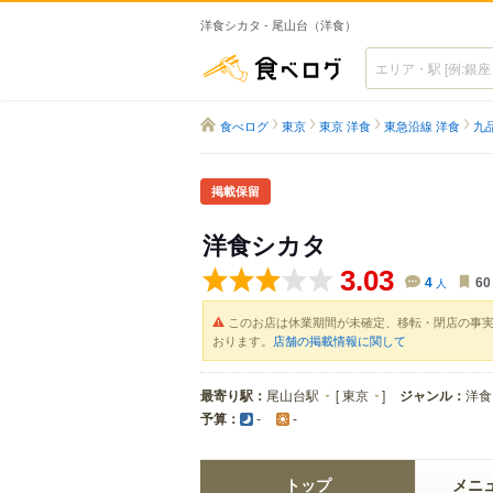
洋食シカタ - 尾山台（洋食）
食べログ
食べログ
東京
東京 洋食
東急沿線 洋食
九
掲載保留
洋食シカタ
3.03
4
人
60
このお店は休業期間が未確定、移転・閉店の事
おります。
店舗の掲載情報に関して
最寄り駅：
尾山台駅
[
東京
]
ジャンル：
洋食
予算：
-
-
トップ
メニ