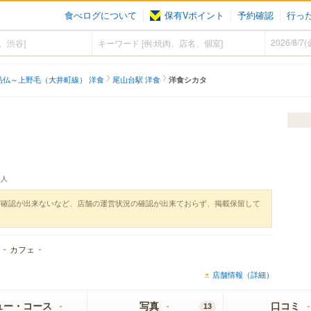
食べログについて
保有Vポイント
予約確認
行っ
品仏～上野毛（大井町線） 洋食
尾山台駅 洋食
洋食シカタ
人
実確認が出来ないなど、店舗の運営状況の確認が出来ておらず、掲載保留して
カフェ
店舗情報（詳細）
ュー・コース
写真
口コミ
13