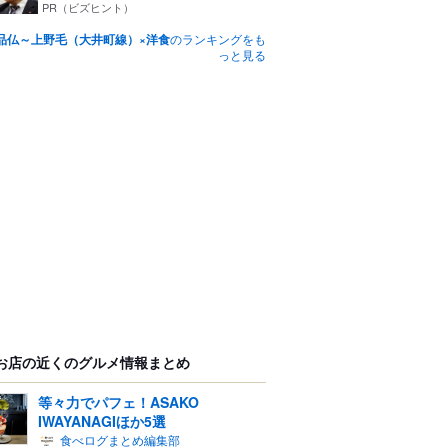
つ...
PR（ビズヒント）
品仏～上野毛（大井町線）×洋食
のランキングをも
っと見る
お店の近くのグルメ情報まとめ
等々力でパフェ！ASAKO
IWAYANAGIほか5選
食べログまとめ編集部