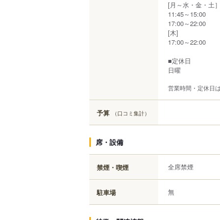
[月～水・金・土
11:45～15:00
17:00～22:00
[木]
17:00～22:00
■定休日
日曜
営業時間・定休日
予算
（口コミ集計）
席・設備
全席禁煙
禁煙・喫煙
無
駐車場