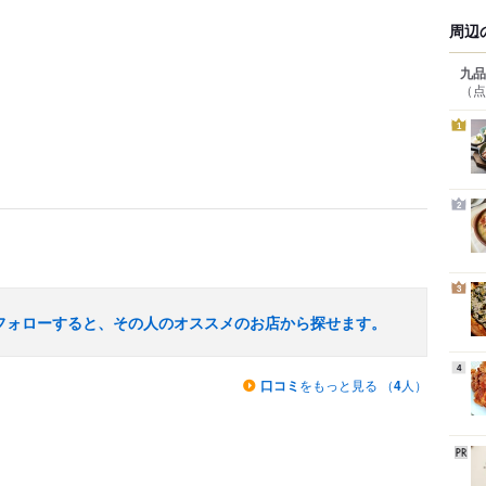
周辺
九品
（点
1
2
3
フォローすると、その人のオススメのお店から探せます。
4
口コミ
をもっと見る （
4
人）