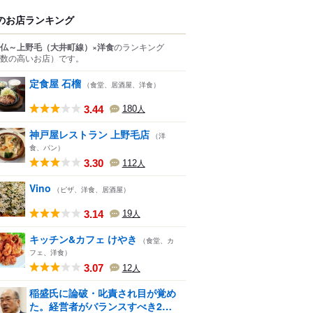
のお店ランキング
仏～上野毛（大井町線）×洋食
のランキング
数の高いお店）
です。
定食屋 石榴
（食堂、居酒屋、洋食）
3.44
180
人
神戸屋レストラン 上野毛店
（洋
食、パン）
3.30
112
人
Vino
（ピザ、洋食、居酒屋）
3.14
19
人
キッチン&カフェ けやき
（食堂、カ
フェ、洋食）
3.07
12
人
稲盛氏に論破・叱責され目が覚め
た。経営者がバランスすべき2