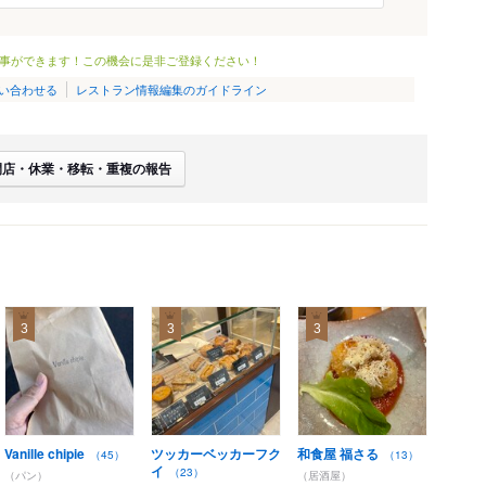
事ができます！この機会に是非ご登録ください！
い合わせる
レストラン情報編集のガイドライン
閉店・休業・移転・重複の報告
3
3
3
Vanille chipie
ツッカーベッカーフク
和食屋 福さる
（45）
（13）
イ
（23）
（パン）
（居酒屋）