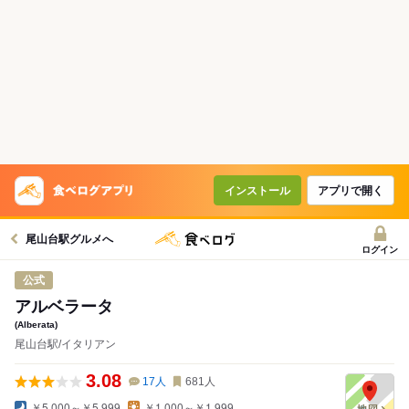
インストール
アプリで開く
尾山台駅グルメへ
ログイン
公式
アルベラータ
(Alberata)
尾山台駅/イタリアン
3.08
17
人
681
人
￥5,000～￥5,999
￥1,000～￥1,999