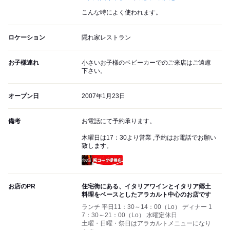
こんな時によく使われます。
ロケーション
隠れ家レストラン
お子様連れ
小さいお子様のベビーカーでのご来店はご遠慮
下さい。
オープン日
2007年1月23日
備考
お電話にて予約承ります。
木曜日は17：30より営業 ,予約はお電話でお願い
致します。
瓶コーク提供店
お店のPR
住宅街にある、イタリアワインとイタリア郷土
料理をベースとしたアラカルト中心のお店です
ランチ 平日11：30～14：00（Lo） ディナー 1
7：30～21：00（Lo） 水曜定休日
土曜・日曜・祭日はアラカルトメニューになり