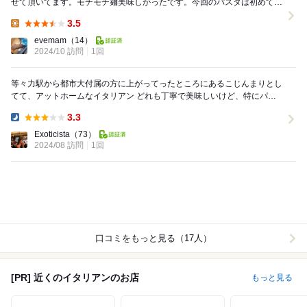
せて頂いてます。モチモチ麺美味しかったです。今回のパスタは初めて頂
きました。前回のスキャンピ、凄く美味しかったので...
3.5
Lunch:
evemam
（14）
2024/10 訪問
1回
等々力駅から都市大付属の方に上がってったところにあるこじんまりとし
てて、アットホームなイタリアン どれも丁寧で美味しいけど、特にパス
タは毎回2,3種類頼んじゃう メインはポ...
3.3
Dinner:
Exoticista
（73）
2024/08 訪問
1回
口コミをもっと見る（17人）
[PR] 近くのイタリアンのお店
もっと見る