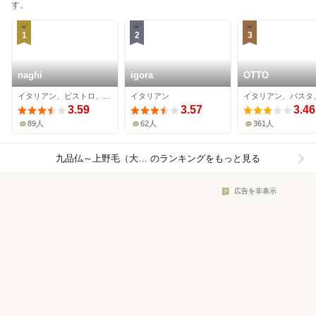
す。
1
2
3
naghi
igora
OTTO
イタリアン、ビストロ、パスタ
イタリアン
イタリアン、パスタ
3.59
3.57
3.46
89人
62人
361人
九品仏～上野毛（大井町線）×イタリアン
のランキングをもっと見る
広告を非表示