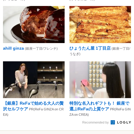
ahill ginza
ひょうたん屋 1丁目店
(銀座一丁目/フレンチ)
(銀座一丁目/
うなぎ)
【銀座】ReFaで始める大人の贅
特別な名入れギフトも！ 銀座で
沢セルフケア
選ぶReFaの上質ケア
PR(ReFa GINZA on CR
PR(ReFa GIN
EA)
ZA on CREA)
Recommended by