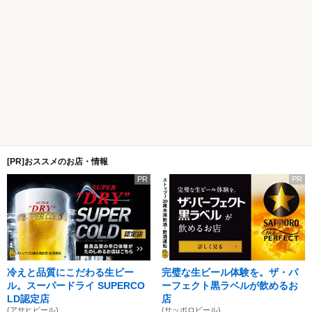
[PR]おススメのお店・情報
PR
PR
冷えと品質にこだわる生ビー
完璧な生ビール体験を。ザ・パ
ル。スーパードライ SUPERCO
ーフェクト黒ラベルが飲めるお
LD認定店
店
(アサヒビール)
(サッポロビール)