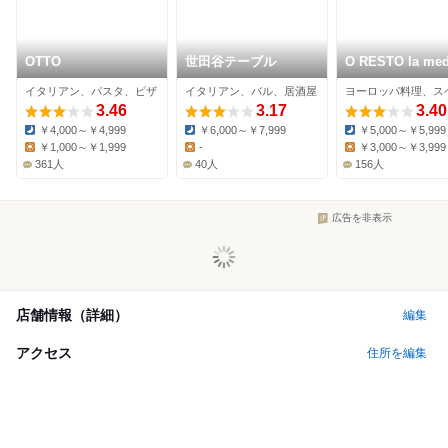
OTTO
世田谷テーブル
O RESTO la med
イタリアン、パスタ、ピザ
イタリアン、バル、居酒屋
3.46
3.17
3.40
￥4,000～￥4,999
￥6,000～￥7,999
￥5,000～￥5,999
Dinner:
Dinner:
Dinner:
￥1,000～￥1,999
-
￥3,000～￥3,999
Lunch:
Lunch:
Lunch:
361人
40人
156人
広告を非表示
店舗情報（詳細）
編集
アクセス
住所を編集