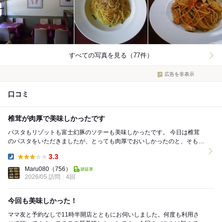
すべての写真を見る（77件）
広告を非表示
口コミ
椎茸が肉厚で美味しかったです
パスタもリゾットも富士幻豚のソテーも美味しかったです。 今日は椎茸
のパスタをいただきましたが、とっても肉厚でおいしかったのと、そもそ
もにんにくの風味が店内に充満してお腹が空き、よ...
3.3
Dinner:
Maru080
（756）
2026/05 訪問
4回
今回も美味しかった！
ママ友と予約なしで11時半開店とともにお伺いしました。何度も利用さ