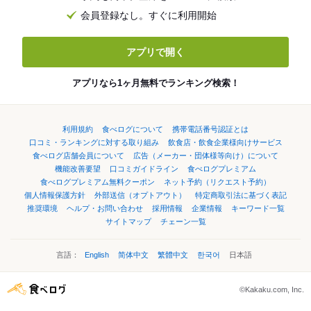
会員登録なし。すぐに利用開始
アプリで開く
アプリなら1ヶ月無料でランキング検索！
利用規約
食べログについて
携帯電話番号認証とは
口コミ・ランキングに対する取り組み
飲食店・飲食企業様向けサービス
食べログ店舗会員について
広告（メーカー・団体様等向け）について
機能改善要望
口コミガイドライン
食べログプレミアム
食べログプレミアム無料クーポン
ネット予約（リクエスト予約）
個人情報保護方針
外部送信（オプトアウト）
特定商取引法に基づく表記
推奨環境
ヘルプ・お問い合わせ
採用情報
企業情報
キーワード一覧
サイトマップ
チェーン一覧
言語：
English
简体中文
繁體中文
한국어
日本語
©Kakaku.com, Inc.