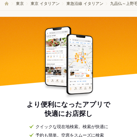
東京
東京 イタリアン
東急沿線 イタリアン
九品仏～上野毛
より便利になったアプリで
快適にお店探し
クイックな現在地検索。検索が快適に
予約も簡単。空席をスムーズに検索