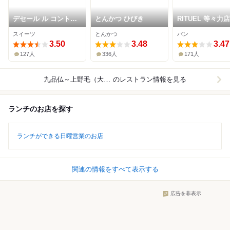
デセール ル コントワ
とんかつ ひびき
RITUEL 等々力店
ール
スイーツ
とんかつ
パン
3.50
3.48
3.47
127人
336人
171人
九品仏～上野毛（大井町線）
のレストラン情報を見る
ランチのお店を探す
ランチができる日曜営業のお店
関連の情報をすべて表示する
広告を非表示