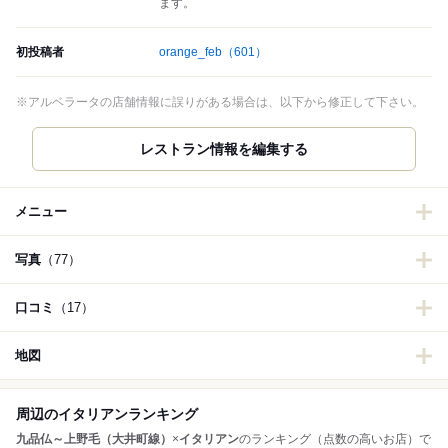
ます。
初投稿者
orange_feb
（601）
※アルベラータの店舗情報に誤りがある場合は、以下から修正して下さい。
レストラン情報を編集する
メニュー
写真
（77）
口コミ
（17）
地図
周辺のイタリアンランキング
九品仏～上野毛（大井町線）
×
イタリアン
のランキング（点数の高いお店）で