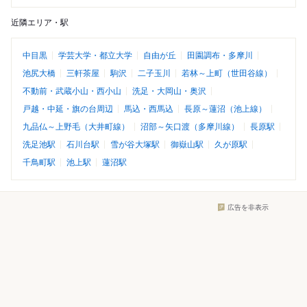
近隣エリア・駅
中目黒
学芸大学・都立大学
自由が丘
田園調布・多摩川
池尻大橋
三軒茶屋
駒沢
二子玉川
若林～上町（世田谷線）
不動前・武蔵小山・西小山
洗足・大岡山・奥沢
戸越・中延・旗の台周辺
馬込・西馬込
長原～蓮沼（池上線）
九品仏～上野毛（大井町線）
沼部～矢口渡（多摩川線）
長原駅
洗足池駅
石川台駅
雪が谷大塚駅
御嶽山駅
久が原駅
千鳥町駅
池上駅
蓮沼駅
広告を非表示