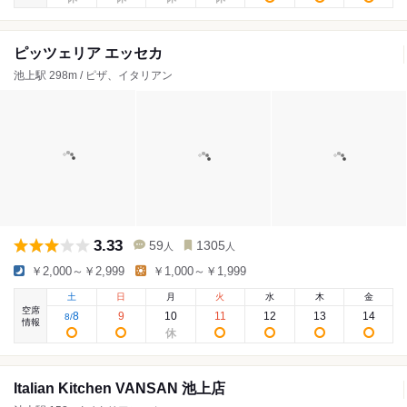
ピッツェリア エッセカ
池上駅 298m / ピザ、イタリアン
3.33
59
1305
人
人
￥2,000～￥2,999
￥1,000～￥1,999
土
日
月
火
水
木
金
空席
8
9
10
11
12
13
14
8
/
情報
Italian Kitchen VANSAN 池上店