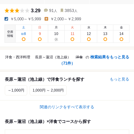
3.29
91
3853
人
人
￥5,000～￥5,999
￥2,000～￥2,999
土
日
月
火
水
木
金
空席
8
9
10
11
12
13
14
8
/
情報
検索結果をもっと見る
洋食・西洋料理
長原～蓮沼（池上線）
洋食
の
（
71
件）
長原～蓮沼（池上線）で洋食ランチを探す
もっと見る
～1,000円
1,000円 ～ 2,000円
関連のリンクをすべて表示する
長原～蓮沼（池上線）×洋食でコースから探す