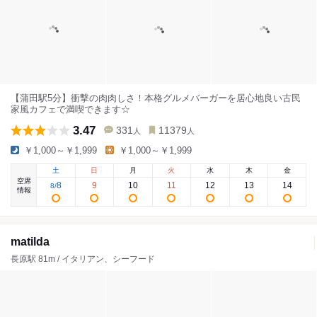
【蒲田駅5分】衝撃の肉肉しさ！本格グルメバーガーを居心地良い古民
家風カフェで満喫できます☆
3.47
331
11379
人
人
￥1,000～￥1,999
￥1,000～￥1,999
土
日
月
火
水
木
金
空席
8
9
10
11
12
13
14
8
/
情報
matilda
長原駅 81m / イタリアン、シーフード