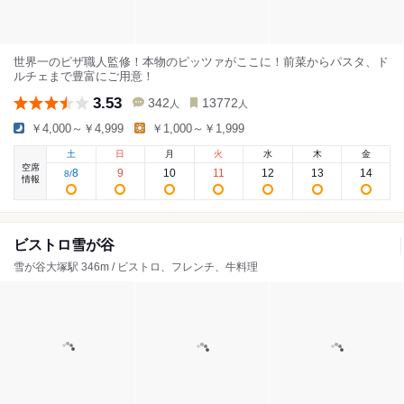
世界一のピザ職人監修！本物のピッツァがここに！前菜からパスタ、ド
ルチェまで豊富にご用意！
3.53
342
13772
人
人
￥4,000～￥4,999
￥1,000～￥1,999
土
日
月
火
水
木
金
空席
8
9
10
11
12
13
14
8
/
情報
ビストロ雪が谷
雪が谷大塚駅 346m / ビストロ、フレンチ、牛料理