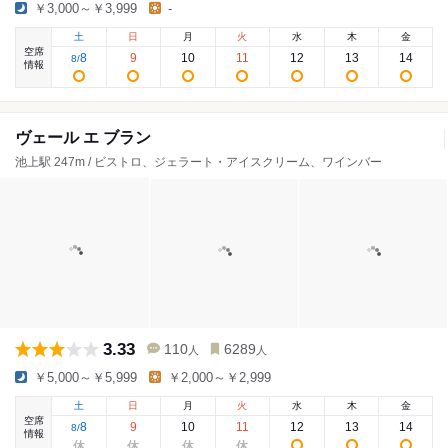
￥3,000～￥3,999
-
土
日
月
火
水
木
金
空席
8
9
10
11
12
13
14
8
/
情報
ヴェール エ ブラン
池上駅 247m / ビストロ、ジェラート・アイスクリーム、ワインバー
3.33
110
6289
人
人
￥5,000～￥5,999
￥2,000～￥2,999
土
日
月
火
水
木
金
空席
8
9
10
11
12
13
14
8
/
情報