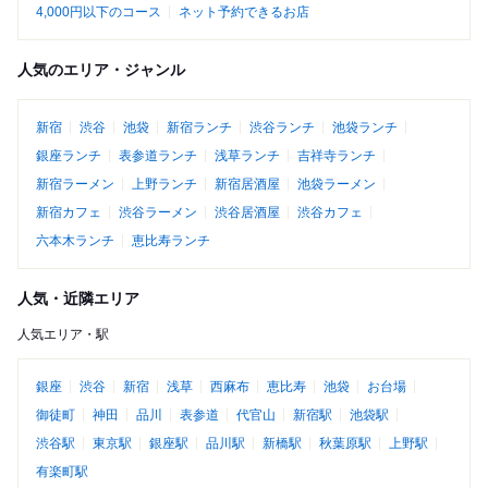
4,000円以下のコース
ネット予約できるお店
人気のエリア・ジャンル
新宿
渋谷
池袋
新宿ランチ
渋谷ランチ
池袋ランチ
銀座ランチ
表参道ランチ
浅草ランチ
吉祥寺ランチ
新宿ラーメン
上野ランチ
新宿居酒屋
池袋ラーメン
新宿カフェ
渋谷ラーメン
渋谷居酒屋
渋谷カフェ
六本木ランチ
恵比寿ランチ
人気・近隣エリア
人気エリア・駅
銀座
渋谷
新宿
浅草
西麻布
恵比寿
池袋
お台場
御徒町
神田
品川
表参道
代官山
新宿駅
池袋駅
渋谷駅
東京駅
銀座駅
品川駅
新橋駅
秋葉原駅
上野駅
有楽町駅