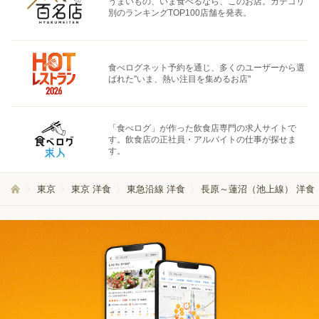
うまいもの、いま食べるなら、このお店。カテゴリ
別のランキングTOP100店舗を発表。
食べログネット予約を通じ、多くのユーザーから選
ばれた"いま、熱い注目を集めるお店"
「食べログ」が作った飲食店専門の求人サイトで
す。飲食店の正社員・アルバイトの仕事が探せま
す。
東京
東京 洋食
東急沿線 洋食
長原～蓮沼（池上線） 洋食