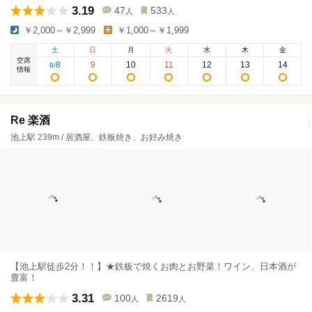
3.19
47
533
人
人
￥2,000～￥2,999
￥1,000～￥1,999
土
日
月
火
水
木
金
空席
8
9
10
11
12
13
14
8
/
情報
Re 楽酒
池上駅 239m / 居酒屋、鉄板焼き、お好み焼き
【池上駅徒歩2分！！】★鉄板で焼くお肉とお野菜！ワイン、日本酒が
豊富！
3.31
100
2619
人
人