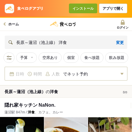
インストール
アプリで開く
ホーム
ログイン
変更
長原～蓮沼（池上線） 洋食
予算
空席あり
個室
食べ放題
飲み放題
日時
時間
人数
でネット予約
長原～蓮沼（池上線）
の
洋食
8
件
隠れ家キッチン NaNon.
蓮沼駅 847m /
洋食
、カフェ、カレー