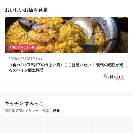
おいしいお店を発見
3.5以下のうまい店
2026年08月04日(火)
〈食べログ3.5以下のうまい店〉ここは通いたい！ 現代の感性が光
るスペイン郷土料理
キッチン すみっこ
蓮沼駅 275m / カレー、食堂、
洋食