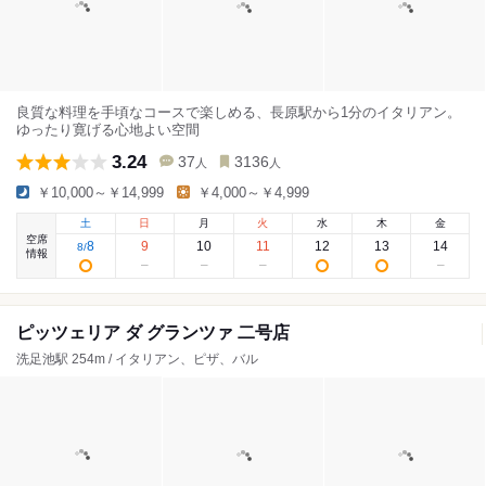
良質な料理を手頃なコースで楽しめる、長原駅から1分のイタリアン。
ゆったり寛げる心地よい空間
3.24
37
3136
人
人
￥10,000～￥14,999
￥4,000～￥4,999
土
日
月
火
水
木
金
空席
8
9
10
11
12
13
14
8
/
情報
ピッツェリア ダ グランツァ 二号店
洗足池駅 254m / イタリアン、ピザ、バル