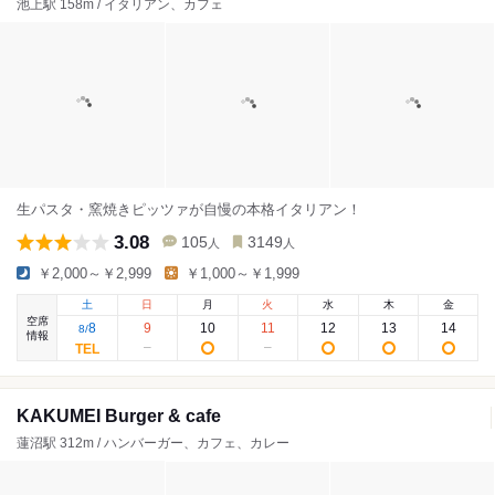
池上駅 158m / イタリアン、カフェ
生パスタ・窯焼きピッツァが自慢の本格イタリアン！
3.08
105
3149
人
人
￥2,000～￥2,999
￥1,000～￥1,999
土
日
月
火
水
木
金
空席
8
9
10
11
12
13
14
8
/
情報
KAKUMEI Burger & cafe
蓮沼駅 312m / ハンバーガー、カフェ、カレー