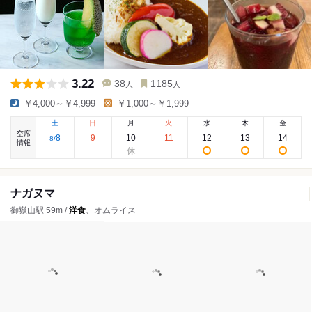
3.22
38
1185
人
人
￥4,000～￥4,999
￥1,000～￥1,999
土
日
月
火
水
木
金
空席
8
9
10
11
12
13
14
8
/
情報
ナガヌマ
御嶽山駅 59m /
洋食
、オムライス