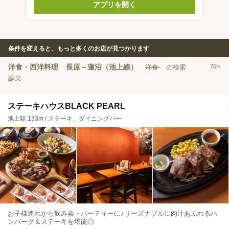
アプリを開く
条件を変えると、もっと多くのお店が見つかります
洋食・西洋料理
長原～蓮沼（池上線）
洋食
の検索
70
件
結果
ステーキハウスBLACK PEARL
池上駅 133m / ステーキ、ダイニングバー
お子様連れから飲み会・パーティーに♪リーズナブルに肉汁あふれるハ
ンバーグ＆ステーキを堪能◎