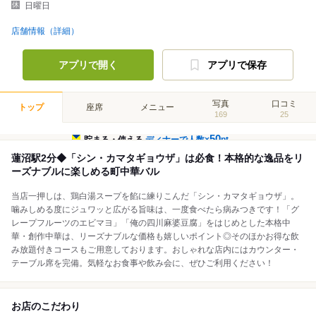
日曜日
店舗情報（詳細）
アプリで開く
アプリで保存
写真
口コミ
トップ
座席
メニュー
169
25
50
貯まる・使える
ディナーで人数×
pt
蓮沼駅2分◆「シン・カマタギョウザ」は必食！本格的な逸品をリ
ーズナブルに楽しめる町中華バル
当店一押しは、鶏白湯スープを餡に練りこんだ「シン・カマタギョウザ」。
噛みしめる度にジュワッと広がる旨味は、一度食べたら病みつきです！「グ
レープフルーツのエビマヨ」「俺の四川麻婆豆腐」をはじめとした本格中
華・創作中華は、リーズナブルな価格も嬉しいポイント◎そのほかお得な飲
み放題付きコースもご用意しております。おしゃれな店内にはカウンター・
テーブル席を完備。気軽なお食事や飲み会に、ぜひご利用ください！
お店のこだわり