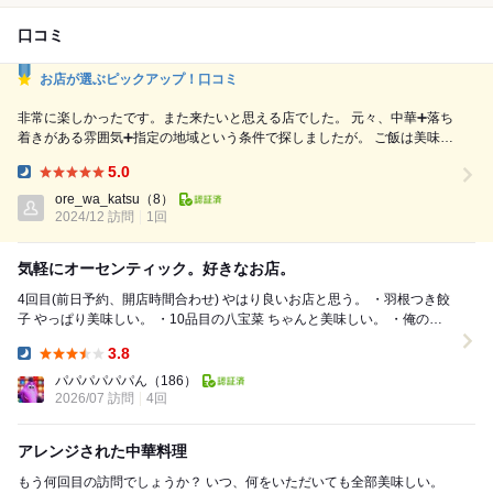
口コミ
お店が選ぶピックアップ！口コミ
非常に楽しかったです。また来たいと思える店でした。 元々、中華➕落ち
着きがある雰囲気➕指定の地域という条件で探しましたが。 ご飯は美味し
いわ、酒の種類もおおくバーのような雰囲気も楽しめるわ、店員さん達も
5.0
フレンドリだわと大満足でした。 絶対にまた来ます。
Dinner:
ore_wa_katsu
（8）
2024/12 訪問
1回
気軽にオーセンティック。好きなお店。
4回目(前日予約、開店時間合わせ) やはり良いお店と思う。 ・羽根つき餃
子 やっぱり美味しい。 ・10品目の八宝菜 ちゃんと美味しい。 ・俺の四
川麻婆豆腐 や...
3.8
Dinner:
パパパパパパん
（186）
2026/07 訪問
4回
アレンジされた中華料理
もう何回目の訪問でしょうか？ いつ、何をいただいても全部美味しい。