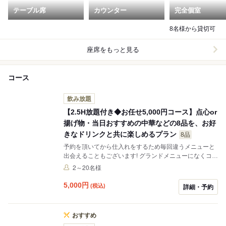
テーブル席
カウンター
完全個室
8名様から貸切可
座席をもっと見る
コース
飲み放題
【2.5H放題付き◆お任せ5,000円コース】点心or
揚げ物・当日おすすめの中華などの8品を、お好
きなドリンクと共に楽しめるプラン
8品
予約を頂いてから仕入れをするため毎回違うメニューと
出会えることもございます! グランドメニューになくコー
スでしか楽しめないお料理も… 季節のおすすめ食材で料
2～20名様
理を提供いたしますのでお楽しみに('ω') 音響、映像設備
も完備で貸し切りもOKです‼
5,000
円
(税込)
詳細・予約
おすすめ