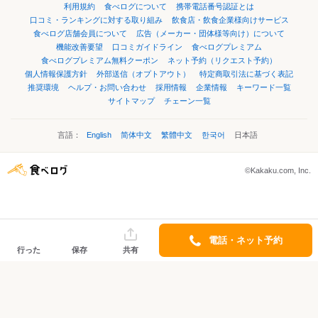
利用規約
食べログについて
携帯電話番号認証とは
口コミ・ランキングに対する取り組み
飲食店・飲食企業様向けサービス
食べログ店舗会員について
広告（メーカー・団体様等向け）について
機能改善要望
口コミガイドライン
食べログプレミアム
食べログプレミアム無料クーポン
ネット予約（リクエスト予約）
個人情報保護方針
外部送信（オプトアウト）
特定商取引法に基づく表記
推奨環境
ヘルプ・お問い合わせ
採用情報
企業情報
キーワード一覧
サイトマップ
チェーン一覧
言語：
English
简体中文
繁體中文
한국어
日本語
©Kakaku.com, Inc.
電話・ネット予約
行った
保存
共有