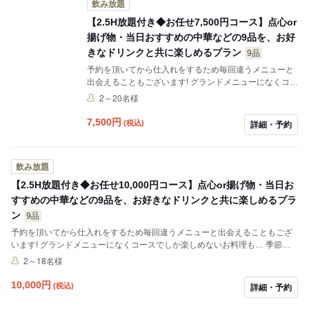
飲み放題
【2.5H放題付き◆お任せ7,500円コース】点心or
揚げ物・当日おすすめの中華などの9品を、お好
きなドリンクと共に楽しめるプラン
9品
予約を頂いてから仕入れをするため毎回違うメニューと
出会えることもございます! グランドメニューになくコー
スでしか楽しめないお料理も… 季節のおすすめ食材で料
2～20名様
理を提供いたしますのでお楽しみに('ω') 音響、映像設備
も完備で貸し切りもOKです‼
7,500
円
(税込)
詳細・予約
飲み放題
【2.5H放題付き◆お任せ10,000円コース】点心or揚げ物・当日お
すすめの中華などの9品を、お好きなドリンクと共に楽しめるプラ
ン
9品
予約を頂いてから仕入れをするため毎回違うメニューと出会えることもござ
います! グランドメニューになくコースでしか楽しめないお料理も… 季節の
おすすめ食材で料理を提供いたしますのでお楽しみに('ω') 音響、映像設備も
2～18名様
完備で貸し切りもOKです‼
10,000
円
(税込)
詳細・予約