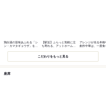
鶏白湯の旨味あふれる「シ
【駅近】ふらっと気軽に立
アレンジが光る本格
ン・カマタギョウザ」をご
ち寄れる、アットホームな
創作中華は、一度食
堪能あれ！
おしゃれ空間
病みつき！
こだわりをもっと見る
座席