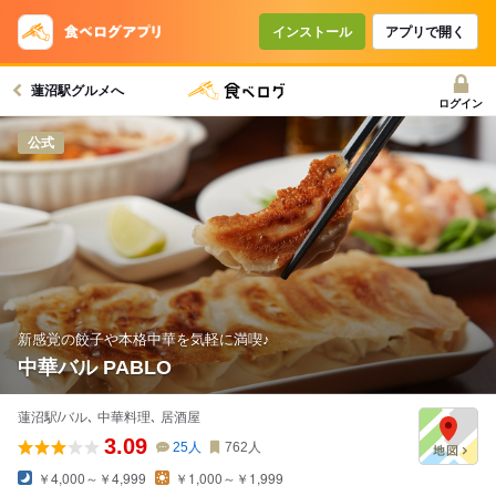
インストール
アプリで開く
蓮沼駅グルメへ
ログイン
公式
新感覚の餃子や本格中華を気軽に満喫♪
中華バル PABLO
蓮沼駅/バル､ 中華料理､ 居酒屋
3.09
25
人
762
人
￥4,000～￥4,999
￥1,000～￥1,999