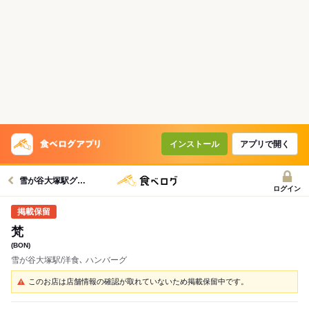
インストール
アプリで開く
雪が谷大塚駅グルメへ
ログイン
梵
(BON)
雪が谷大塚駅/洋食､ ハンバーグ
このお店は店舗情報の確認が取れていないため掲載保留中です。