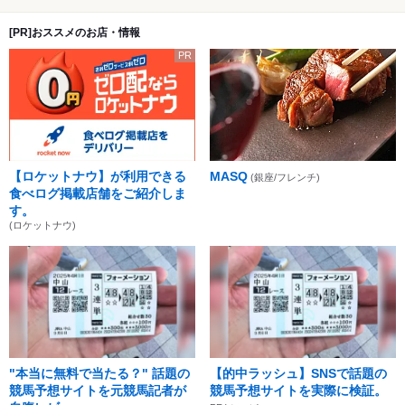
[PR]おススメのお店・情報
PR
【ロケットナウ】が利用できる
MASQ
(銀座/フレンチ)
食べログ掲載店舗をご紹介しま
す。
(ロケットナウ)
"本当に無料で当たる？" 話題の
【的中ラッシュ】SNSで話題の
競馬予想サイトを元競馬記者が
競馬予想サイトを実際に検証。