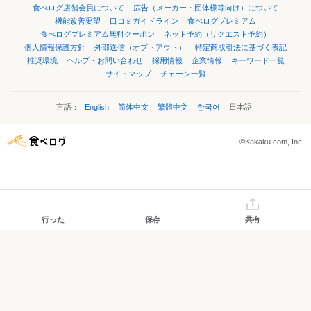
食べログ店舗会員について
広告（メーカー・団体様等向け）について
機能改善要望
口コミガイドライン
食べログプレミアム
食べログプレミアム無料クーポン
ネット予約（リクエスト予約）
個人情報保護方針
外部送信（オプトアウト）
特定商取引法に基づく表記
推奨環境
ヘルプ・お問い合わせ
採用情報
企業情報
キーワード一覧
サイトマップ
チェーン一覧
言語：
English
简体中文
繁體中文
한국어
日本語
©Kakaku.com, Inc.
行った
保存
共有