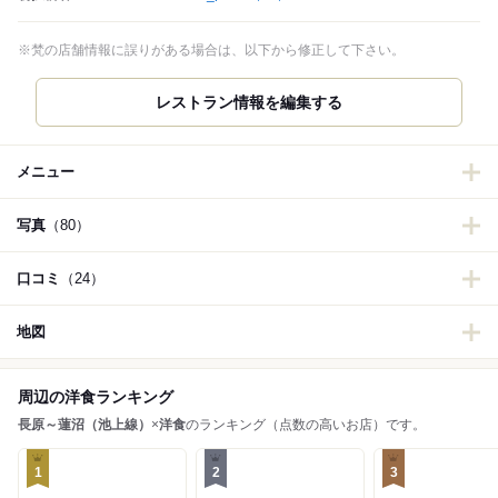
※梵の店舗情報に誤りがある場合は、以下から修正して下さい。
メニュー
写真
（80）
口コミ
（24）
地図
周辺の洋食ランキング
長原～蓮沼（池上線）
×
洋食
のランキング（点数の高いお店）です。
1
2
3