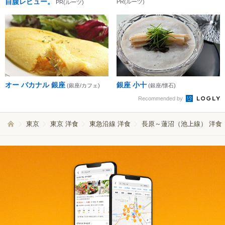
自腹レビュー。
PR(ルーツ)
PR(ルーツ)
オー バカナル 銀座
銀座 小十
(銀座/カフェ)
(銀座/懐石)
Recommended by
東京
東京 洋食
東急沿線 洋食
長原～蓮沼（池上線） 洋食