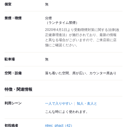
個室
無
禁煙・喫煙
分煙
（ランチタイム禁煙）
2020年4月1日より受動喫煙対策に関する法律(改
正健康増進法）が施行されており、最新の情報
と異なる場合がございますので、ご来店前に店
舗にご確認ください。
駐車場
無
空間・設備
落ち着いた空間、席が広い、カウンター席あり
特徴・関連情報
利用シーン
一人で入りやすい
知人・友人と
こんな時によく使われます。
初投稿者
ntrec_phact
（42）