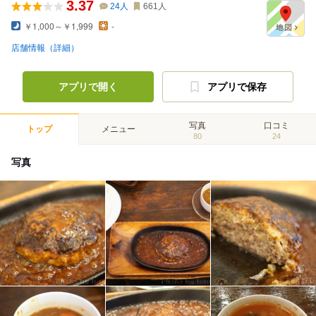
3.37
24
人
661
人
￥1,000～￥1,999
-
店舗情報（詳細）
アプリで開く
アプリで保存
写真
口コミ
トップ
メニュー
80
24
写真