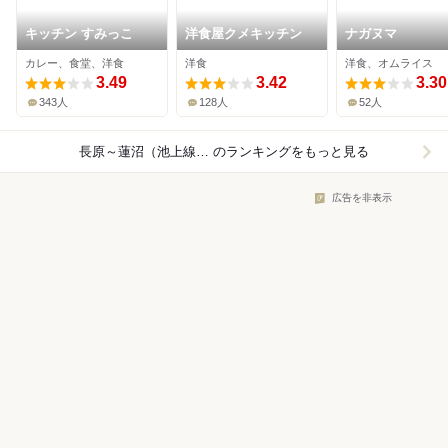
キッチン すみっこ
洋食屋クメキッチン
ナガヌマ
カレー、食堂、洋食
洋食
洋食、オムライス
3.49
3.42
3.30
343人
128人
52人
長原～蓮沼（池上線）×洋食
のランキングをもっと見る
広告を非表示