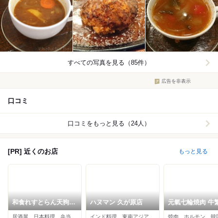
すべての写真を見る（85件）
広告を非表示
口コミ
口コミをもっと見る（24人）
[PR] 近くのお店
もっと見る
和食れすとらん天狗
ハヌマン 久が原店
元氣七輪焼肉 牛繁
雪が谷大塚店
上店
居酒屋、日本料理、弁当
インド料理、東南アジア料理、インドカレー
焼肉、ホルモン、韓