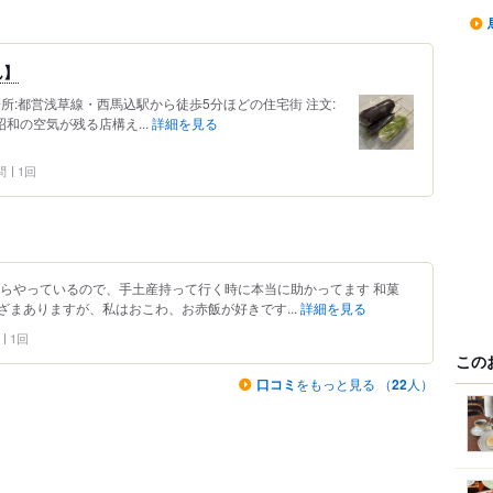
ん】
 場所:都営浅草線・西馬込駅から徒歩5分ほどの住宅街 注文:
昭和の空気が残る店構え...
詳細を見る
問
1回
からやっているので、手土産持って行く時に本当に助かってます 和菓
まありますが、私はおこわ、お赤飯が好きです...
詳細を見る
1回
この
口コミ
をもっと見る （
22
人）