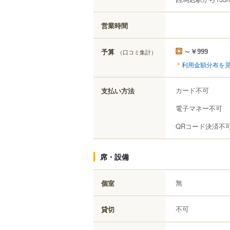
営業時間
予算
（口コミ集計）
～￥999
利用金額分布を
カード不可
支払い方法
電子マネー不可
QRコード決済不
席・設備
無
個室
不可
貸切