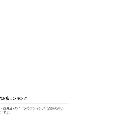
のお店ランキング
・西馬込×スイーツ
のランキング
（点数の高い
）
です。