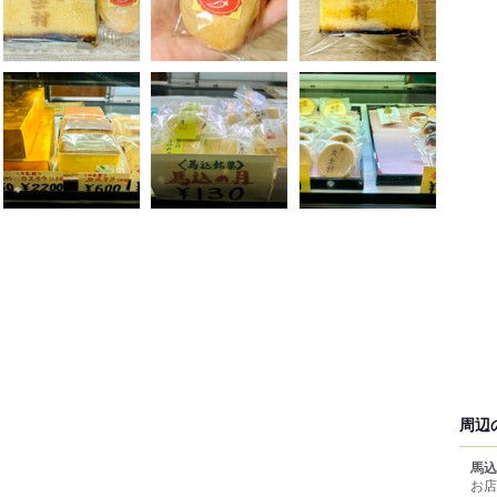
周辺
馬込
お店