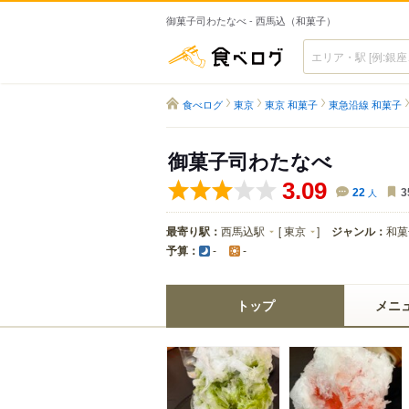
御菓子司わたなべ - 西馬込（和菓子）
食べログ
食べログ
東京
東京 和菓子
東急沿線 和菓子
御菓子司わたなべ
3.09
22
人
3
最寄り駅：
西馬込駅
[
東京
]
ジャンル：
和菓
予算：
-
-
トップ
メニ