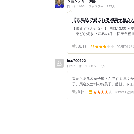
ジョンテリー伊藤
口コミ 416件
フォロワー 1,357人
【西馬込で愛される和菓子屋さ
【御菓子司わたなべ】 時間:13:00〜
・栗どら焼き ・馬込の月 ・団子各種 
2025/04 訪
？
31
bou700502
口コミ 5件
フォロワー 2人
昔からある和菓子屋さんです 朝早く
子、馬込文士村のお菓子、煎餅、さまざ
2023/11 訪問
？
8