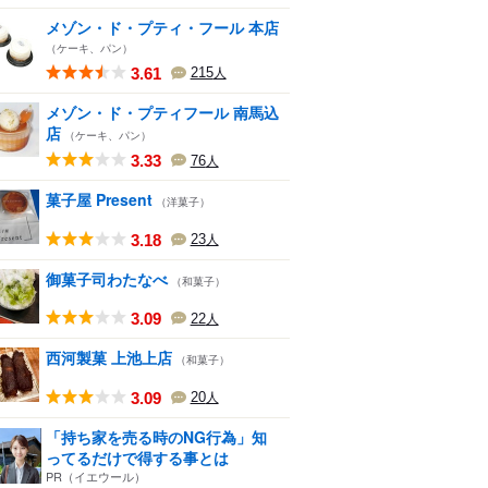
メゾン・ド・プティ・フール 本店
（ケーキ、パン）
3.61
215
人
メゾン・ド・プティフール 南馬込
店
（ケーキ、パン）
3.33
76
人
菓子屋 Present
（洋菓子）
3.18
23
人
御菓子司わたなべ
（和菓子）
3.09
22
人
西河製菓 上池上店
（和菓子）
3.09
20
人
「持ち家を売る時のNG行為」知
ってるだけで得する事とは
PR（イエウール）