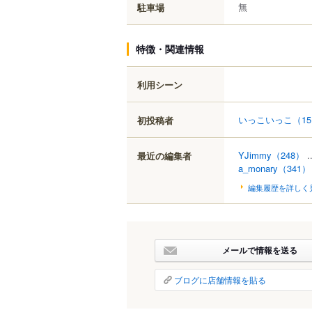
無
駐車場
特徴・関連情報
利用シーン
いっこいっこ
（1
初投稿者
YJimmy
（248）
.
最近の編集者
a_monary
（341）
編集履歴を詳しく
メールで情報を送る
ブログに店舗情報を貼る