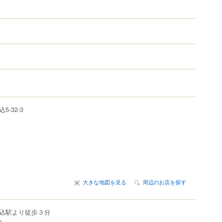
込
5-32-3
大きな地図を見る
周辺のお店を探す
込駅より徒歩３分
m