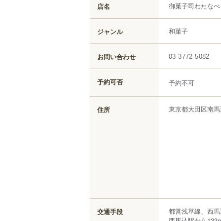
御菓子司わたなべ
店名
和菓子
ジャンル
お問い合わせ
03-3772-5082
予約可否
予約不可
東京都
大田区
南馬
住所
都営浅草線、西馬
交通手段
西馬込駅から133