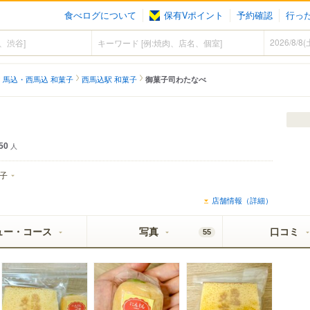
食べログについて
保有Vポイント
予約確認
行っ
馬込・西馬込 和菓子
西馬込駅 和菓子
御菓子司わたなべ
50
人
子
店舗情報（詳細）
ュー・コース
写真
口コミ
55