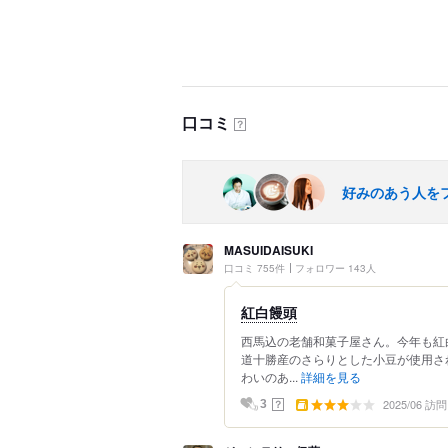
口コミ
？
好みのあう人を
MASUIDAISUKI
口コミ 755件
フォロワー 143人
紅白饅頭
西馬込の老舗和菓子屋さん。今年も紅
道十勝産のさらりとした小豆が使用さ
わいのあ...
詳細を見る
2025/06 訪問
？
3